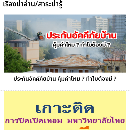
เรื่องน่าอ่าน/สาระน่ารู้
ประกันอัคคีภัยบ้าน คุ้มค่าไหม ? ทำไมต้องมี ?