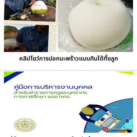
คลิปโชว์การปอกมะพร้าวแบบกินได้ทั้งลูก