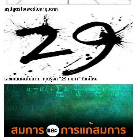
สรุปสูตรไฮเพอร์โบลามุมฉาก
เลขคณิตคิดไม่ยาก : คุณรู้จัก "29 กุมภา" ดีแค่ไหน