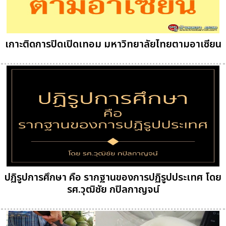
เกาะติดการปิดเปิดเทอม มหาวิทยาลัยไทยตามอาเซียน
ปฏิรูปการศึกษา คือ รากฐานของการปฏิรูปประเทศ โดย
รศ.วุฒิชัย กปิลกาญจน์