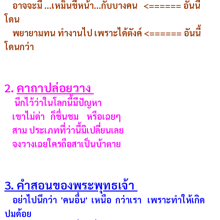
อาจจะมี ...เหม็นขี้หน้า...กับบางคน <====== อันนี้
โดน
พยายามทน ทำงานไป เพราะได้ตังค์ <====== อันนี้
โดนกว่า
2.
คาถาปล่อยวาง
นึกไว้ว่าในโลกนี้มีปัญหา
เขาไม่ด่า ก็ชื่นชม หรือเฉยๆ
สาม ประเภทที่ว่านี้มิเปลี่ยนเลย
จงวางเฉยใครถือสาเป็นบ้าตาย
3. คำสอนของพระพุทธเจ้า
อย่าไปนึกว่า
'คนอื่น' เหนือ กว่าเรา เพราะทำให้เกิด
ปมด้อย