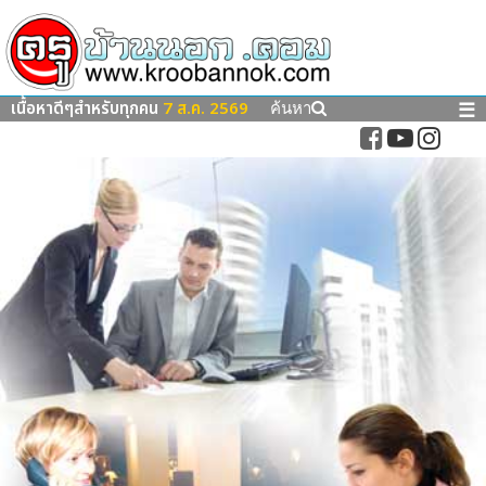
เนื้อหาดีๆสำหรับทุกคน
7 ส.ค. 2569
☰
ค้นหา