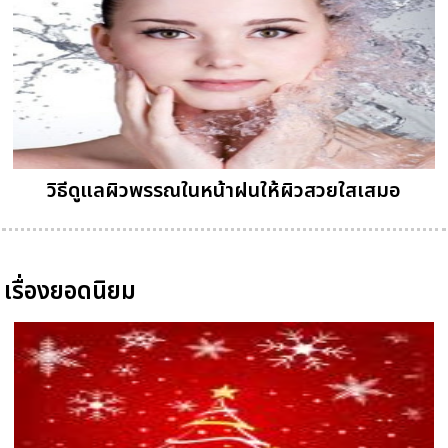
วิธีดูแลผิวพรรณในหน้าฝนให้ผิวสวยใสเสมอ
เรื่องยอดนิยม