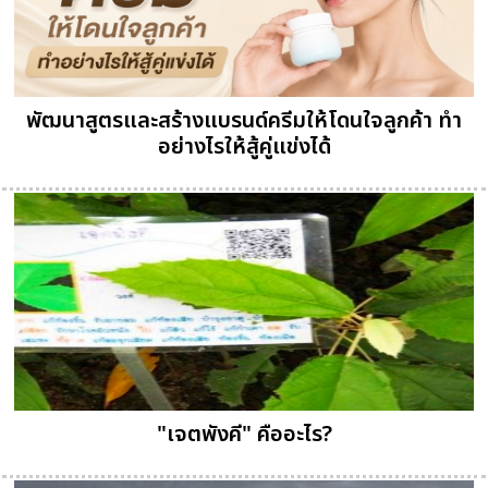
พัฒนาสูตรและสร้างแบรนด์ครีมให้โดนใจลูกค้า ทำ
อย่างไรให้สู้คู่แข่งได้
"เจตพังคี" คืออะไร?