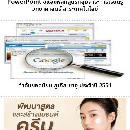
PowerPoint ชี้แจงหลักสูตรกลุ่มสาระการเรียนรู้
วิทยาศาสตร์ สาระเทคโนโลยี
คำค้นยอดนิยม กูเกิล-ยาฮู ประจำปี 2551