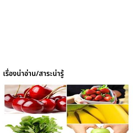
เรื่องน่าอ่าน/สาระน่ารู้