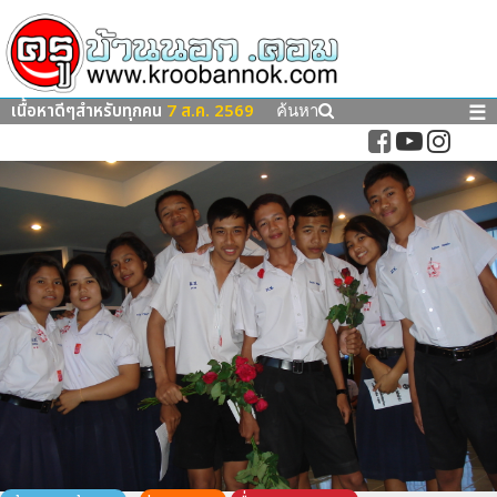
เนื้อหาดีๆสำหรับทุกคน
7 ส.ค. 2569
☰
ค้นหา