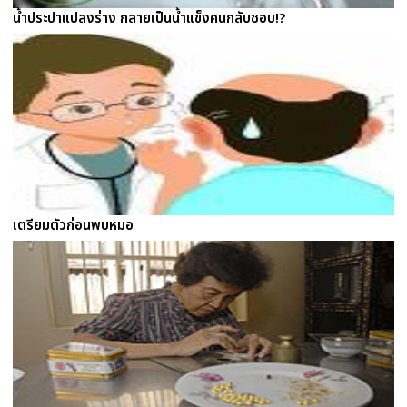
น้ำประปาแปลงร่าง กลายเป็นน้ำแข็งคนกลับชอบ!?
เตรียมตัวก่อนพบหมอ