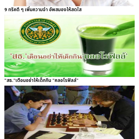
9 ทริคดี ๆ เพิ่มความจำ อัพสมองให้สดใส
"สธ."เตือนอย่าให้เด็กกิน "คลอโรฟิลล์"