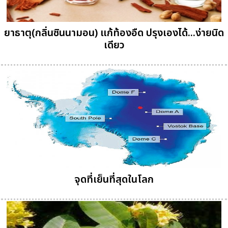
ยาธาตุ(กลิ่นซินนามอน) แก้ท้องอืด ปรุงเองได้...ง่ายนิด
เดียว
จุดที่เย็นที่สุดในโลก