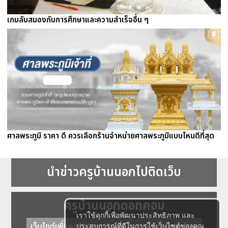
เกมลับสมองกับการศึกษาและความสำเร็จอื่น ๆ
ศาลพระภูมิ ราคา ดี ควรเลือกร้านจำหน่ายศาลพระภูมิแบบไหนดีที่สุด
นำข่าวครูบ้านนอกไปติดเว็บ
ครูบ้านนอกดอทคอม
เราใช้คุกกี้เพื่อพัฒนาประสิทธิภาพ และ
เว็บไซต์เพื่อครู ข่าวการศึกษา ความรู้ การศึกษาไทย
ประสบการณ์ที่ดีในการใช้เว็บไซต์ของคุณ