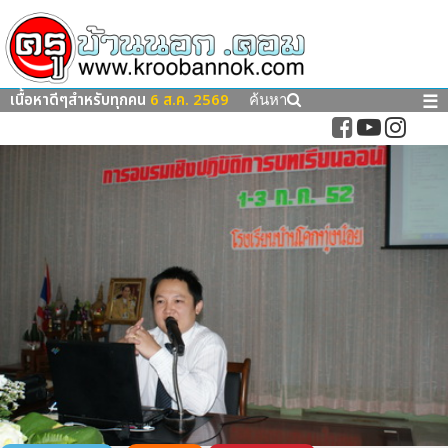
เนื้อหาดีๆสำหรับทุกคน
6 ส.ค. 2569
☰
ค้นหา