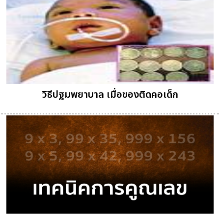
วิธีปฐมพยาบาล เมื่อของติดคอเด็ก