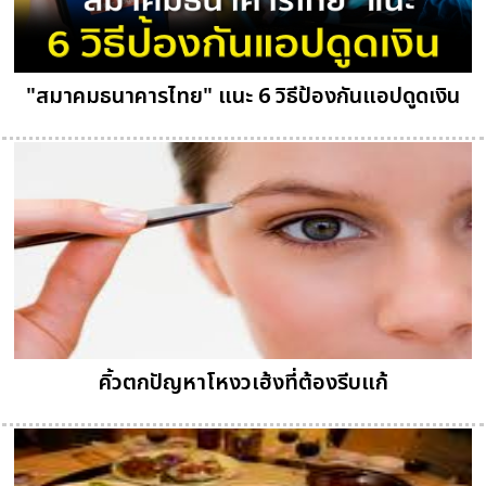
"สมาคมธนาคารไทย" แนะ 6 วิธีป้องกันแอปดูดเงิน
คิ้วตกปัญหาโหงวเฮ้งที่ต้องรีบแก้