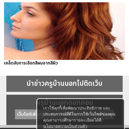
เคล็ดลับการเลือกสีผมจากสีผิว
นำข่าวครูบ้านนอกไปติดเว็บ
ครูบ้านนอกดอทคอม
เราใช้คุกกี้เพื่อพัฒนาประสิทธิภาพ และ
เว็บไซต์เพื่อครู ข่าวการศึกษา ความรู้ การศึกษาไทย
ประสบการณ์ที่ดีในการใช้เว็บไซต์ของคุณ
คุณสามารถศึกษารายละเอียดได้ที่ :
นโยบายความเป็นส่วนตัว