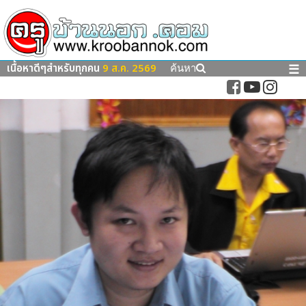
เนื้อหาดีๆสำหรับทุกคน
9 ส.ค. 2569
☰
ค้นหา