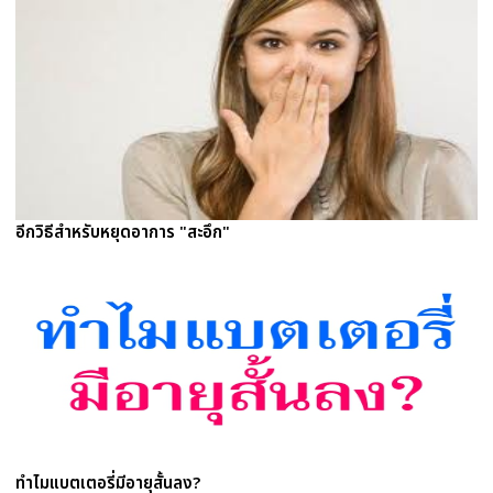
อีกวิธีสำหรับหยุดอาการ "สะอึก"
ทำไมแบตเตอรี่มีอายุสั้นลง?