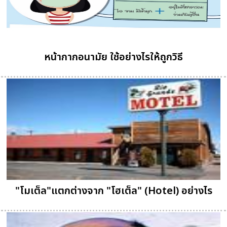
หน้ากากอนามัย ใช้อย่างไรให้ถูกวิธี
"โมเต็ล"แตกต่างจาก "โฮเต็ล" (Hotel) อย่างไร