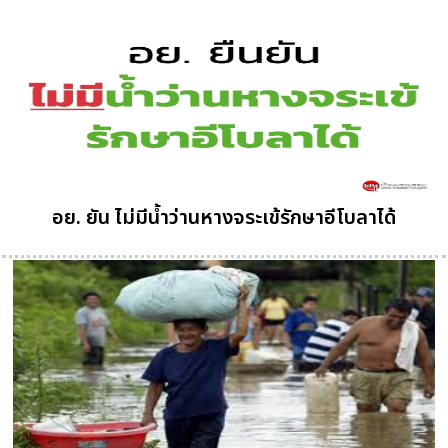
อย. ยัน ไม่มีน้ำว่านหางจระเข้รักษาอีโบลาได้