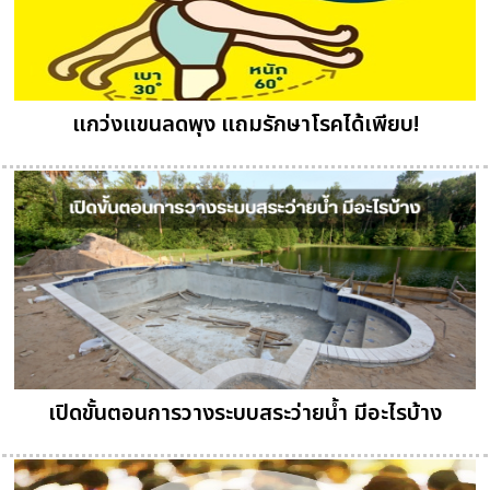
แกว่งแขนลดพุง แถมรักษาโรคได้เพียบ!
เปิดขั้นตอนการวางระบบสระว่ายน้ำ มีอะไรบ้าง