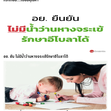
กระเทียม....เปี่ยมคุณค่า
อย. ยัน ไม่มีน้ำว่านหางจระเข้รักษาอีโบลาได้