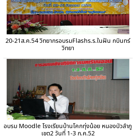
20-21ส.ค.54 วิทยากรอบรมFlashร.ร.ในฝัน กบินทร์
วิทยา
อบรม Moodle โรงเรียนบ้านโคกทุ่งน้อย หนองบัวลำภู
เขต2 วันที่ 1-3 ก.ค.52