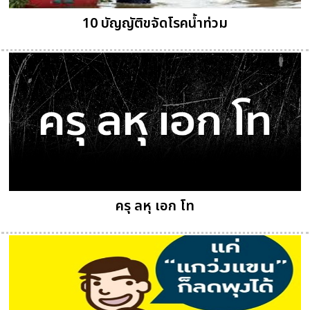
10 บัญญัติขจัดโรคน้ำท่วม
ครุ ลหุ เอก โท