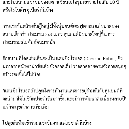
แวะไปสนามแข่งขันของเหล่าเซียนเอไอรุ่นเยาว์วัยไม่เกิน 18 ปี
หรือโรโบคัพ จูเนียร์ กันบ้าง
การแข่งขันคล้ายกับผู้ใหญ่ มีทั้งหุ่นยนต์เตะฟุตบอล แต่ขนาดของ
สนามเล็กกว่า ประมาณ 2x3 เมตร หุ่นยนต์มีขนาดใหญ่ขึ้น การ
ประมวลผลไม่ซับซ้อนมากนัก
อีกสนามที่โดดเด่นเห็นจะเป็น แดนซิ่ง โรบอต (Dancing Robot) ซึ่ง
นอกจากหน้าตาน่ารักแล้ว ยังออกสเต็ป วาดลวดลายตามจังหวะสนุกๆ
สร้างรอยยิ้มได้ไม่น้อย
"แดนซิ่ง โรบอตยังปลูกฝังการทำงานและการอยู่ร่วมกันกับหุ่นยนต์ที่
จะนำมาใช้ในชีวิตประจำวันมากขึ้น และมีการพัฒนาต่อเนื่องหลายปี"
อ.จักรกฤษณ์กล่าวเพิ่มเติม
ไปคุยกับทีมเข้าร่วมแข่งขันจากแต่ละชาติกันบ้าง