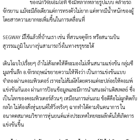
ของนักวิจัยเอ็มไอที ซึ่งมีหลากหลายรูปแบบ คล้ายรถ
จักรยาน แม้จะมีล้อเดียวแต่การทรงตัวไม่ยาก แต่หากมีน้ำหนักของผู้
โดยสารความยากจะเพิ่มขึ้นในการเคลื่อนที่
SEGWAY มีใช้แล้วที่บ้านเรา เช่น ที่สวนจตุจักร หรือสนามบิน
สุวรรณภูมิ ในบางรุ่นสามารถวิ่งในทางขรุขระได้
เดินโฉบไปเรื่อยๆ ถ้าไม่สังเกตให้ดีจะมองไม่เห็นสนามแข่งขัน กลุ่มซี
มูเลชั่นลีก อ.จักรกฤษณ์ขยายความให้ฟังว่า เป็นการแข่งขันแบบ
จำลองผ่านคอมพิวเตอร์ เราจะไม่สัมผัสโดยตรงแต่จะปล่อยให้คอมพ์
แข่งขันกันเอง ผ่านการป้อนข้อมูลและมีการนำเสนอผ่านดิสเพลย์ ซึ่ง
เป็นโลกของคอมพิวเตอร์ล้วนๆ เหมือนการเล่นเกม ข้อดีคือไม่ผูกติดกับ
กลไก ไม่ต้องสั่งหุ่นยนต์ให้วิ่งจริงๆ ฉากทำได้ตามจินตนาการ ใน
อนาคตสมาคมวิชาการหุ่นยนต์แห่งประเทศไทยจะผลักดันให้เกิดการ
แข่งขันขึ้น