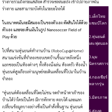
ร่างกายรวมถึงกระแสเลือด สำรวจเซลล์มะเร็ง เข้าไปถ่ายภาพใน
ร่างกาย และสามารถบังคับในระยะไกลได้
1.เด็กไทย
ในอนาคตมันจะมีสมองเป็นของตัวเอง ตัดสินใจได้ด้วย
แชมป์โลก
ตัวเอง และจะเห็นมันในรูป Nanosoccer Field of
Play ด้วย
2.หุ่นยนต์
เตะฟุตบอล
ไปที่สนามหุ่นยนต์ทำงานบ้าน (RoboCup@Home)
3.มุม
สนามแข่งขันที่จำลองขอบเขตบ้านขึ้นมาหลังหนึ่ง
นิทรรศการ
แยกซอยเป็นห้องต่างๆ ทั้งห้องนั่งเล่น ห้องครัว ห้องน้ำ
หุ่นยนต์สูงเกือบเท่ามนุษย์จะเดินเคลื่อนที่ไปมาในบ้าน
4.กองเชียร์
จำลอง
หลากรุ่น
"หุ่นยนต์ต้องเคลื่อนที่โดยไม่ชน จดจำหน้าตาเจ้าของ
5.มิตรภาพ
บ้านได้ว่าใครเป็นใคร มีการทักทาย ตอบโต้ และแลก
เปลี่ยนข้อมูลบางอย่างซึ่งเป็นคำสั่งพื้นฐาน หุ่นยนต์
6.ส่องดู