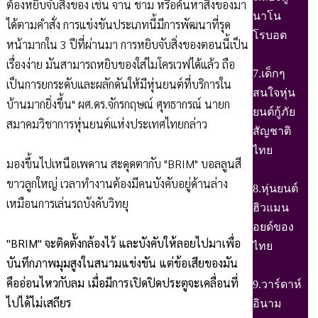
ต้องหยิบจับสิ่งของ เช่น จาน ชาม หรือค้นหาสิ่งของมา
นาโน
ได้ตามคำสั่ง การแข่งขันประเภทนี้มีการพัฒนาที่รุด
โรบอต
หน้ามากใน 3 ปีที่ผ่านมา การหยิบจับสิ่งของตอนนี้เป็น
เรื่องง่าย มันสามารถหยิบของใส่ไมโครเวฟได้แล้ว ถือ
7.เด็กๆ
เป็นการยกระดับและผลักดันให้มีหุ่นยนต์ที่บริการใน
สนใจหุ่น
บ้านมากยิ่งขึ้น" ผศ.ดร.จักรกฤษณ์ ศุทธากรณ์ นายก
ยนต์กู้ภัย
สมาคมวิชาการหุ่นยนต์แห่งประเทศไทยกล่าว
สัญชาติ
ไทย
มองขึ้นไปเหนือเพดาน สะดุดตากับ "BRIM" บอลลูนสี
ขาวลูกใหญ่ เวลาทำงานต้องมีคนบังคับอยู่ด้านล่าง
8.หุ่นยนต์
เหมือนการเล่นรถบังคับวิทยุ
ฮิวแมน
อยด์ของ
"BRIM" จะติดตั้งกล้องไว้ และบังคับให้ลอยไปมาเพื่อ
ไทย
บันทึกภาพมุมสูงในสนามแข่งขัน แต่ข้อเสียของมัน
คืออ่อนไหวกับลม เมื่อมีการเปิดปิดประตูจะเคลื่อนที่
9.วาร์ดาห์
ไปได้ไม่เสถียร
อินาม