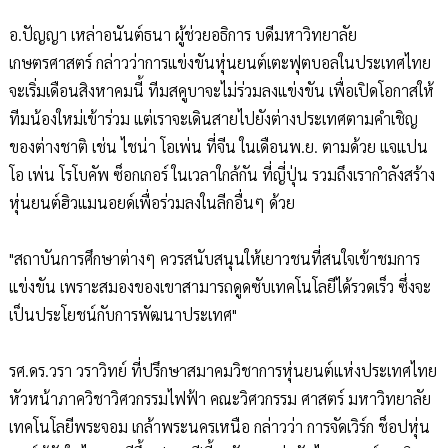
อ.ปัญญา เหล่าอนันต์ธนา ผู้ช่วยอธิการ บดีมหาวิทยาลัย
เกษตรศาสตร์ กล่าวว่าการแข่งขันหุ่นยนต์เตะฟุตบอลในประเทศไทย
จะเริ่มเดือนสิงหาคมนี้ ทีมสคูบาจะไม่ร่วมลงแข่งขัน เพื่อเปิดโอกาสให้
ทีมน้องใหม่เข้าร่วม แต่เราจะเดินสายไปยังต่างประเทศตามคำเชิญ
ของต่างชาติ เช่น ไชน่า โอเพ่น ที่จีน ในเดือนพ.ย. ตามด้วย แจแปน
โอ เพ่น โรโบคัพ ซ็อกเกอร์ ในเวลาใกล้กัน ที่ญี่ปุ่น รวมถึงเรากำลังสร้าง
หุ่นยนต์ฮิวแมนอยด์เพื่อร่วมลงในลีกอื่นๆ ด้วย
"สถาบันการศึกษาต่างๆ ควรสนับสนุนให้เยาวชนที่สนใจเข้าชมการ
แข่งขัน เพราะสมองของเขาสามารถดูดซับเทคโนโลยีได้รวดเร็ว ซึ่งจะ
เป็นประโยชน์กับการพัฒนาประเทศ"
รศ.ดร.วรา วราวิทย์ ที่ปรึกษาสมาคมวิชาการหุ่นยนต์แห่งประเทศไทย
หัวหน้าภาควิชาวิศวกรรมไฟฟ้า คณะวิศวกรรม ศาสตร์ มหาวิทยาลัย
เทคโนโลยีพระจอม เกล้าพระนครเหนือ กล่าวว่า การจัดเวิร์ก ช็อปหุ่น