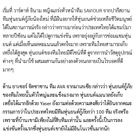
เริ่มที่ วาร์ดาห์ อินาม หญิงแกร่งหัวหน้าทีม SAVIOUR จากปากีสถาน
ทีมหุ่นยนต์กู้ภัยน้องใหม่ ที่มีฝันอยากให้หุ่นยนต์ช่วยเหลือชีวิตมนุษย์
ได้ในสถานการณ์จริง กล่าวว่าทราบมาก่อนว่าประเทศไทยได้แชมป์มา
หลายปีซ้อน แต่ไม่ได้ไปดูการแข่งขัน เพราะยุ่งอยู่กับการซ่อมแซมหุ่น
ยนต์ แต่เมื่อเห็นผลคะแนนแล้วตกใจมาก เพราะทีมไทยสามารถเก็บ
เหยื่อได้สูงสุด หุ่นยนต์ของทีมไทยมีดีไซน์ที่ดี ดูจากการนำวัสดุอุปกรณ์
ต่างๆ ที่นำมาใช้ ผสมผสานกันอย่างลงตัวจนกลายเป็นโรบอตที่ดี
มากๆ
ด้าน ยาเซอร์ จิตซาซาน ทีม AVA จากมาเลเซีย กล่าวว่า หุ่นยนต์กู้ภัย
ของทีมไทยนั้นตัวใหญ่และแข็งแรงมาก หุ่นยนต์แมนวลยังเก็บ
เหยื่อได้มากอีกด้วย Yaser ยังถามต่อด้วยความสงสัยว่าได้ยินจากคณะ
กรรมการว่าในประเทศไทยมีทีมหุ่นยนต์กู้ภัยกว่า 100 ทีม จริงหรือ
เพราะที่บ้านเขามีเพียงไม่กี่สิบทีมเท่านั้น และครั้งนี้เป็นการลง
แข่งขันครั้งแรกซึ่งหุ่นยนต์เขายังไม่มีอินโนเวชั่นมากนัก