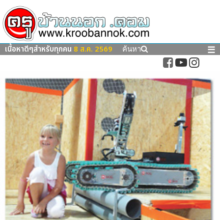
เนื้อหาดีๆสำหรับทุกคน
8 ส.ค. 2569
☰
ค้นหา