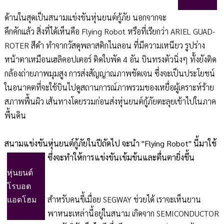
ด้านในสุดเป็นสนามแข่งขันหุ่นยนต์กู้ภัย นอกจากจะ
คึกคักแล้ว สิ่งที่ได้เห็นคือ Flying Robot หรือที่เรียกว่า ARIEL GUAD-
ROTER สีดำ ทำจากวัสดุพลาสติกไนลอน ที่มีความเหนียว รูปร่าง
หน้าตาเหมือนเฮลิคอปเตอร์ ติดใบพัด 4 อัน บินทรงตัวนิ่งๆ ทั้งยังติด
กล้องถ่ายภาพมุมสูง การส่งสัญญาณภาพชัดเจน ซึ่งจะเป็นประโยชน์
ในอนาคตที่จะใช้บินไปดูสถานการณ์ภาพรวมของเหยื่อผู้เคราะห์ร้าย
สภาพพื้นผิว เส้นทางโดยรวมก่อนส่งหุ่นยนต์กู้ภัยตะลุยเข้าไปในภาค
พื้นดิน
สนามแข่งขันหุ่นยนต์กู้ภัยในปีถัดไป จะนำ "Flying Robot" นี้มาใช้
ซึ่งจะทำให้การแข่งขันเข้มข้นและตื่นตายิ่งขึ้น
หุ่นยนต์
โรบอต
สำหรับคนขี้เมื่อย SEGWAY ช่วยได้ เราจะเห็นยาน
แอดโฮม
พาหนะเหล่านี้อยู่ในสนาม เกิดจาก SEMICONDUCTOR