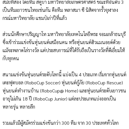
สมัยที่สอง โดยทีม สคูบา มหาวิทยาลัยเกษตรศาสตร์ ขณะที่อันดับ 3
เป็นทีมเยาวชนไทยเช่นกัน คือทีม พลาสมา ซี นิสิตจากรั้วจุฬาลง
กรณ์มหาวิทยาลัย แชมป์เก่าปีที่แล้ว
ส่วนนักศึกษาปริญญาโท มหาวิทยาลัยเทคโนโลยีพระ จอมเกล้าธนบุรี
ซึ่งเข้าร่วมแข่งขันหุ่นยนต์เสมือนคน หรือหุ่นยนต์ฮิวแมนอยด์ด้วย
แม้จะพลาดโล่รางวัล แต่ประสบการณ์ที่ได้รับถือเป็นรางวัลที่ดีเยี่ยมให้
กับทุกคน
สนามแข่งขันหุ่นยนต์ระดับโลกนี้ แบ่งเป็น 4 ประเภท เริ่มจากหุ่นยนต์
เตะฟุตบอล (RoboCup Soccer) หุ่นยนต์กู้ภัย (RoboCup Rescue)
หุ่นยนต์ทำงานบ้าน (RoboCup@ Home) และหุ่นยนต์ระดับเยาวชน
อายุไม่เกิน 18 ปี (RoboCup Junior) แต่ละประเภทแบ่งออกเป็น
หลายรุ่น หลายลีก
รวมแล้วมีผู้สมัครร่วมแข่งขันกว่า 300 ทีม จาก 30 ประเทศทั่วโลก