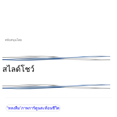
สนับสนุนโดย
สไลด์โชว์
"หลงลืม"ภาพการ์ตูนสะท้อนชีวิต