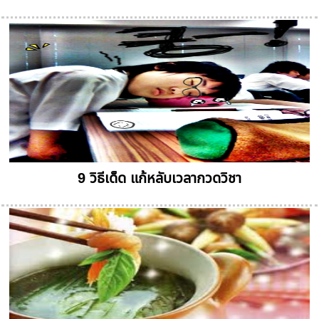
9 วิธีเด็ด แก้หลับเวลากวดวิชา