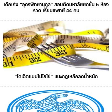
เด็กเก่ง "อุดรพิทยานุกูล" สอบติดมหาลัยยกชั้น 5 ห้อง
รวด เรียนแพทย์ 44 คน
"ไดเอ็ตแบบไม่โยโย่" แนะกฎเหล็กลดน้ำหนัก