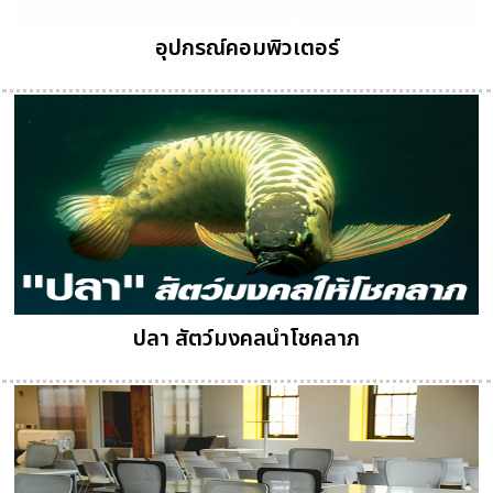
อุปกรณ์คอมพิวเตอร์
ปลา สัตว์มงคลนำโชคลาภ