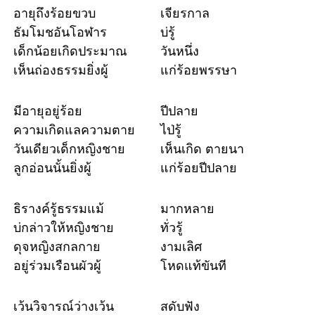
อายุถึงร้อยขวบ
เจียรกาล
ธัมโมชอันโอฬาร
บ่รู้
เด็กน้อยเกิดประมาณ
วันหนึ่ง
เห็นถ่องธรรมยิ่งผู้
แก่ร้อยพรรษา
มีอายุอยู่ร้อย
ปีปลาย
ความเกิดแลความตาย
ไป่รู้
วันเดียวเด็กหญิงชาย
เห็นเกิด ตายนา
ลูกอ่อนนั้นยิ่งผู้
แก่ร้อยปีปลาย
ธิรางค์รู้ธรรมแม้
มากหลาย
บ่กล่าวให้หญิงชาย
ทั่วรู้
ดุจหญิงสกลกาย
งามเลิศ
อยู่ร่วมเรือนผัวผู้
โหดแท้ขันที
เว้นวิจารณ์ว่างเว้น
สดับฟัง