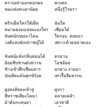
ตราบเท่าออกดอกผล
พวงดก
ขมแห่งสะเดาน้อย
หนึ่งรู้โรยรา
พริกเผ็ดใครให้เผ็ด
ฉันใด
หนามย่อมแหลมเองใคร
เซี่ยมได้
จันทน์กฤษณาไฉน
ใครอบ หอมฤา
วงศ์แห่งนักปราชญ์ได้
เพราะด้วยฉลาดเอง
จันทน์แห้งกลิ่นห่อนได้
ดรธาน
อ้อยหีบชานยังหวาน
โอชอ้อย
ช้างเข้าศึกเสี่ยมสาร
ยกย่าง งามนา
บัณทิตแม้นทุกข์ร้อย
เท่ารื้อลืมธรรม
ฝูงหงส์หลงเข้าสู่
ฝูงกา
สีหราชเคียงโคนา
คลาดเคล้า
ม้าต้นระคนลา
เลวชาติ