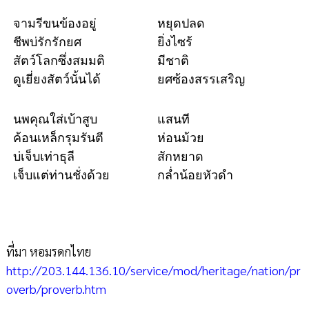
จามรีขนข้องอยู่
หยุดปลด
ชีพบ่รักรักยศ
ยิ่งไซร้
สัตว์โลกซึ่งสมมติ
มีชาติ
ดูเยี่ยงสัตว์นั้นได้
ยศซ้องสรรเสริญ
นพคุณใส่เบ้าสูบ
แสนที
ค้อนเหล็กรุมรันตี
ห่อนม้วย
บ่เจ็บเท่าธุลี
สักหยาด
เจ็บแต่ท่านชั่งด้วย
กล่ำน้อยหัวดำ
ที่มา หอมรดกไทย
http://203.144.136.10/service/mod/heritage/nation/pr
overb/proverb.htm