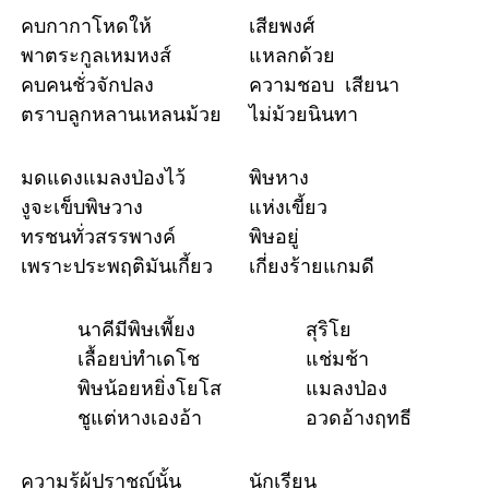
คบกากาโหดให้
เสียพงศ์
พาตระกูลเหมหงส์
แหลกด้วย
คบคนชั่วจักปลง
ความชอบ เสียนา
ตราบลูกหลานเหลนม้วย
ไม่ม้วยนินทา
มดแดงแมลงป่องไว้
พิษหาง
งูจะเข็บพิษวาง
แห่งเขี้ยว
ทรชนทั่วสรรพางค์
พิษอยู่
เพราะประพฤติมันเกี้ยว
เกี่ยงร้ายแกมดี
นาคีมีพิษเพี้ยง
สุริโย
เลื้อยบ่ทำเดโช
แช่มช้า
พิษน้อยหยิ่งโยโส
แมลงป่อง
ชูแต่หางเองอ้า
อวดอ้างฤทธี
ความรู้ผู้ปราชญ์นั้น
นักเรียน