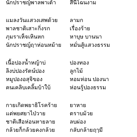
นักปราชญ์พาลพาเต้า
สีนี้ไฉนงาม
แมลงวันแสวงเสพด้วย
ลามก
พาลชาติเสาะกิ่งรก
เรื่องร้าย
ภุมราเห็จเหินหก
หาบุษ บานนา
นักปราชญ์ฤาห่อนหม้าย
หมั่นสู้แสวงธรรม
เนื้อปองน้ำหญ้าบ่
ปองทอง
ลิงบ่ปองรัตน์ปอง
ลูกไม้
หมูปองอสุจิของ
หอมห่อน ปองนา
คนเคลิบเคลิ้มบ้าใบ้
ห่อนรู้ปองธรรม
กายเกิดพยาธิโรคร้าย
ยาหาย
แต่พยศยาไป่วาย
ตราบม้วย
ชาติเสือห่อนหายลาย
ลบผ่อง
กล้วยก็กล้วยคงกล้วย
กลับกล้ายฤๅมี