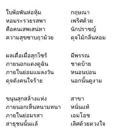
ใบพ้อพันห่อหุ้ม
กฤษณา
หอมระรวยรสพา
เพริศด้วย
คือคนเสพเสน่หา
นักปราชญ์
ความสุขซาบฤาม้วย
ดุจไม้กลิ่นหอม
ผลเดื่อเมื่อสุกไซร้
มีพรรณ
ภายนอกแดงดูฉัน
ชาดบ้าย
ภายในย่อมแมลงวัน
หนอนบ่อน
ดุจดังคนใจร้าย
นอกนั้นดูงาม
ขนุนสุกสล้างแห่ง
สาขา
ภายนอกเห็นหนามหนา
หนั่นแท้
ภายในย่อมรสา
เอมโอช
สาธุชนนั้นแล้
เลิศด้วยดวงใจ