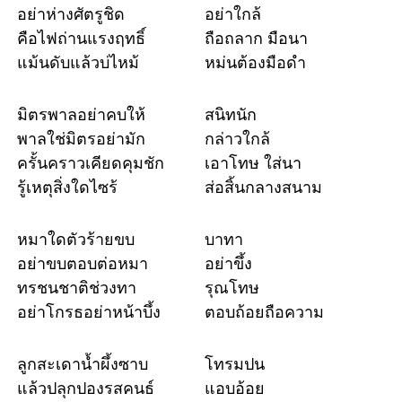
อย่าห่างศัตรูชิด
อย่าใกล้
คือไฟถ่านแรงฤทธิ์
ถือถลาก มือนา
แม้นดับแล้วบ่ไหม้
หม่นต้องมือดำ
มิตรพาลอย่าคบให้
สนิทนัก
พาลใช่มิตรอย่ามัก
กล่าวใกล้
ครั้นคราวเคียดคุมชัก
เอาโทษ ใส่นา
รู้เหตุสิ่งใดไซร้
ส่อสิ้นกลางสนาม
หมาใดตัวร้ายขบ
บาทา
อย่าขบตอบต่อหมา
อย่าขึ้ง
ทรชนชาติช่วงทา
รุณโทษ
อย่าโกรธอย่าหน้าบึ้ง
ตอบถ้อยถือความ
ลูกสะเดาน้ำผึ้งซาบ
โทรมปน
แล้วปลุกปองรสคนธ์
แอบอ้อย