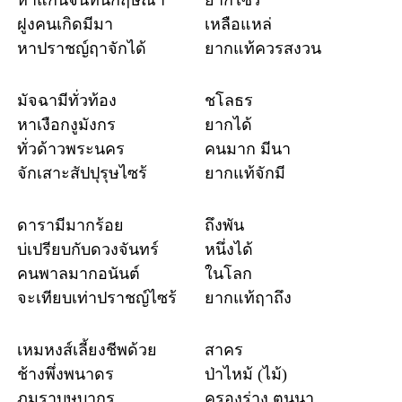
หาแก่นจันทน์กฤษณา
ยากไซร้
ฝูงคนเกิดมีมา
เหลือแหล่
หาปราชญ์ฤาจักได้
ยากแท้ควรสงวน
มัจฉามีทั่วท้อง
ชโลธร
หาเงือกงูมังกร
ยากได้
ทั่วด้าวพระนคร
คนมาก มีนา
จักเสาะสัปปุรุษไซร้
ยากแท้จักมี
ดารามีมากร้อย
ถึงพัน
บ่เปรียบกับดวงจันทร์
หนึ่งได้
คนพาลมากอนันต์
ในโลก
จะเทียบเท่าปราชญ์ไซร้
ยากแท้ฤาถึง
เหมหงส์เลี้ยงชีพด้วย
สาคร
ช้างพึ่งพนาดร
ป่าไหม้ (ไม้)
ภุมราบุษบากร
ครองร่าง ตนนา