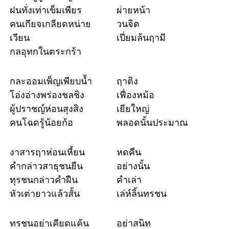
ฝนทั่งเท่าเข็มเพียร
ผ่ายหน้า
คนเกียจเกลียดหน่าย
วนจิต
เวียน
เปี่ยมล้นฤามี
กลอุทกในตระกร้า
กละออมเพ็ญเพียบน้ำ
ฤาติง
โอ่งอ่างพร่องชลชิง
เฟื่องหม้อ
ผู้ปราชญ์ห่อนสุงสิง
เยียใหญ่
คนโฉดรู้น้อยก้อ
พลอดนั้นประมาณ
งาสารฤาห่อนเหี้ยน
หดคืน
คำกล่าวสาธุชนยืน
อย่างนั้น
ทุรชนกล่าวคำฝืน
คำเล่า
หัวเต่ายาวแล้วสั้น
เล่ห์ลิ้นทรชน
ทรชนอย่าเคียดแค้น
อย่าสนิท