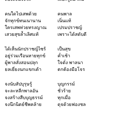
คนใดไปเสพด้วย
คนพาล
จักทุกข์ทนเนานาน
เนิ่นแท้
ใครเสพท่วยทรงญาณ
เปรมปราชญ์
เสวยสุขล้ำเลิศแท้
เพราะได้สดับดี
ได้เห็นนักปราชญ์ไซร้
เป็นสุข
อยู่ร่วมเรือนหายทุกข์
ค่ำเช้า
ผู้พาลสั่งสอนปลุก
ใจดั่ง พาลนา
ยลเยี่ยงนกแขกเต้า
ตกต้องมือโจร
จงนับสัปบุรุษรู้
บุญกรรม์
จะละหลีกพาลอัน
ชั่วร้าย
จงสร้างสืบบุญธรรม์
ทุกเมื่อ
จงนึกนิตย์ชีพคล้าย
ดุจด้วยฟองชล