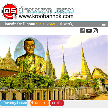
เนื้อหาดีๆสำหรับทุกคน
9 ส.ค. 2569
☰
ค้นหา
หน้าแรกครูบ้านนอก
ข่าว/บทความ
ภาษาไทย