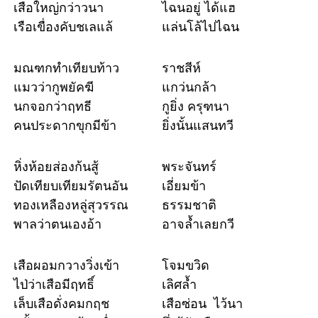
เสือใหญ่กว่าวนา
ไฉนอยู่ ได้แฮ
เรือเขื่องคับชเลแล้
แล่นโล้ไปไฉน
มณฑกทำเทียบท้าว
ราชสีห์
แมวว่ากูพยัคฆี
แกว่นกล้า
นกจอกว่าฤทธี
กูยิ่ง ครุฑนา
คนประดากขุกมีข้า
ยิ่งนั้นแสนทวี
หิ่งห้อยส่องก้นสู้
พระจันทร์
ปัดเทียบเทียมรัตนอัน
เอี่ยมข้า
ทองเหลืองหลู่สุวรรณ
ธรรมชาติ
พาลว่าตนเองอ้า
อาจล้ำเลยกวี
เสือผอมกวางวิ่งเข้า
โจมขวิด
ไป่ว่าเสือมีฤทธิ์
เลิศล้ำ
เล็บเสือดั่งคมกฤช
เสือซ่อน ไว้นา