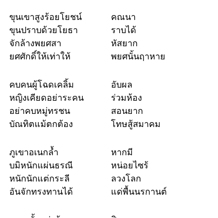
ขุนเขาสูงร้อยโยชน์
คณนา
ขุนปราบด้วยโยธา
ราบได้
จักล้างพยศสา
หัสยาก
ยศศักดิ์ให้เท่าให้
พยศนั้นฤาหาย
คบคนผู้โฉดเคลิ้ม
อับผล
หญิงเคียดอย่าระคน
ร่วมห้อง
อย่าคบหมู่ทรชน
สอนยาก
บัณทิตแม้ตกต้อง
โทษสู้สมาคม
ภูเขาอเนกล้ำ
หากมี
บมิหนักแผ่นธรณี
หน่อยไซร้
หนักนักแต่กระลี
ลวงโลก
อันจักทรงทานได้
แด่พื้นนรกานต์