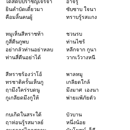
ได้สดับปราชญ์เจรจา
อาจรู้
ยินคำบัดเดี๋ยวมา
ซับซาบ ใจนา
คือมลิ้นคนผู้
ทราบรู้รสแกง
หมูเห็นสีหราชท้า
ชวนรบ
กูสี่ตีนกูพบ
ท่านไซร้
อย่ากลัวท่านอย่าหลบ
หลีกจาก กูนา
ท่านสี่ตีนอย่าได้
วากเว้วางหนี
สีหราชร้องว่าโอ้
พาลหมู
ทรชาติครั้นเห็นกู
เกลียดใกล้
ฤามึงใคร่รบดนู
มึงมาศ เองนา
กูเกลียดมึงกูให้
พ่ายแพ้ภัยตัว
กบเกิดในสระใต้
บัวบาน
ฤาห่อนรู้รสมาลย์
หนึ่งน้อย