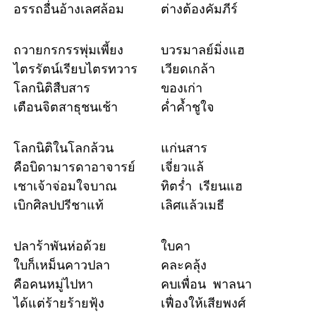
อรรถอื่นอ้างเลศล้อม
ต่างต้องคัมภีร์
ถวายกรกรรพุ่มเพี้ยง
บวรมาลย์มิ่งแฮ
ไตรรัตน์เรียบไตรทวาร
เวียดเกล้า
โลกนิติสืบสาร
ของเก่า
เตือนจิตสาธุชนเช้า
ค่ำค้ำชูใจ
โลกนิติในโลกล้วน
แก่นสาร
คือบิดามารดาอาจารย์
เจี่ยวแล้
เชาเจ้าจ่อมใจบาณ
ทิตร่ำ เรียนแฮ
เบิกศิลปปรีชาแท้
เลิศแล้วเมธี
ปลาร้าพันห่อด้วย
ใบคา
ใบก็เหม็นคาวปลา
คละคลุ้ง
คือคนหมู่ไปหา
คบเพื่อน พาลนา
ได้แต่ร้ายร้ายฟุ้ง
เฟื่องให้เสียพงศ์