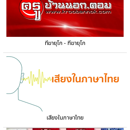
ทีฆายุโก - ฑีฆายุโก
เสียงในภาษาไทย