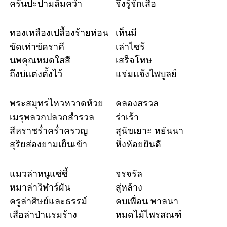
ครั้นปะปามล้มคว่ำ
จึ่งรู้จักเสือ
ทองเหลืองเปลื้องร้ายห่อน
เห็นมี
ขัดเท่าขัดราคี
เล่าไซร้
นพคุณหมดใสสี
เสร็จโทษ
ถึงบ่แต่งตั้งไว้
แจ่มแจ้งไพบูลย์
พระสมุทรไหวหวาดห้วย
คลองสรวล
เมรุพลวกปลวกสำรวล
ร่าเร้า
สีหราชร่ำคร่ำครวญ
สุนัขเยาะ หยันนา
สุริยส่องยามเย็นเข้า
หิ่งห้อยยินดี
แมวล่าหนูแซ่ซี้
จรจรัล
หมาล่าวิฬาร์ผัน
สู่หล้าง
ครูล่าศิษย์และธรรม์
คบเพื่อน พาลนา
เสือล่าป่าแรมร้าง
หมดไม้ไพรสณฑ์