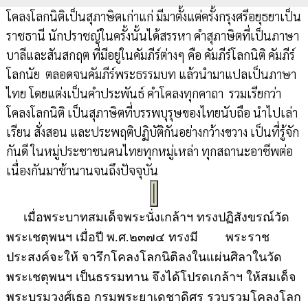
โคลงโลกนิติเป็นสุภาษิตเก่าแก่ มีมาตั้งแต่ครั้งกรุงศรีอยุธยาเป็น
ราชธานี นักปราชญ์ในครั้งนั้นได้สรรหา คำสุภาษิตที่เป็นภาษา
บาลีและสันสกฤต ที่มีอยู่ในคัมภีร์ต่างๆ คือ คัมภีร์โลกนิติ คัมภีร์
โลกนัย ตลอดจนคัมภีร์พระธรรมบท แล้วนำมาแปลเป็นภาษา
ไทย โดยแต่งเป็นคำประพันธ์ คำโคลงทุกคาถา รวมเรียกว่า
โคลงโลกนิติ เป็นสุภาษิตที่บรรพบุรุษของไทยนับถือ นำไปเล่า
เรียน สั่งสอน และประพฤติปฏิบัติกันอย่างกว้างขวาง เป็นที่รู้จัก
กันดี ในหมู่ประชาชนคนไทยทุกหมู่เหล่า ทุกสถานะอาชีพต่อ
เนื่องกันมาช้านานจนถึงปัจจุบัน
เมื่อพระบาทสมเด็จพระนั่งเกล้าฯ ทรงปฏิสังขรณ์วัด
พระเชตุพนฯ เมื่อปี พ.ศ.๒๓๗๔ ทรงมี พระราช
ประสงค์จะให้ จารึกโคลงโลกนิติลงในแผ่นศิลาในวัด
พระเชตุพนฯ เป็นธรรมทาน จึงได้โปรดเกล้าฯ ให้สมเด็จ
พระบรมวงศ์เธอ กรมพระยาเดชาดิศร รวบรวมโคลงโลก