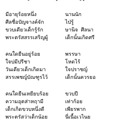
มีอายุร้อยหนึ่ง
นานนัก
ศีลชื่อปัญจางค์จัก
ไป่รู้
ขวบเดียวเด็กรู้รัก
ษานิจ ศีลนา
พระตรัสสรรเสริญผู้
เด็กนั้นเกิดศรี
คนใดยืนอยู่ร้อย
พรรษา
ใจบ่มีปรีชา
โหดไร้
วันเดียวเด็กเกิดมา
ใจปราชญ์
สรรเพชญ์บัณฑูรไว้
เด็กนั้นควรยอ
คนใดยืนเหยียบร้อย
ขวบปี
ความอุตส่าหฤามี
เท่าก้อย
เด็กเกิดขวบหนึ่งดี
เพียรพาก
พระตรัสว่าเด็กน้อย
นี่เนื้อเวไนย