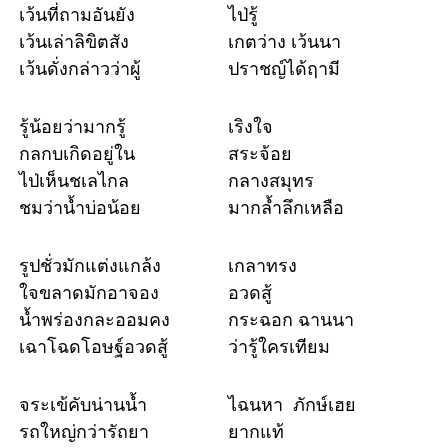
เว้นที่ถามอันยัง
ไป่รู้
เว้นเล่าลิขิตสัง
เกตว่าง เว้นนา
เว้นดั่งกล่าวว่าผู้
ปราชญ์ได้ฤามี
รู้น้อยว่ามากรู้
เริงใจ
กลกบเกิดอยู่ใน
สระจ้อย
ไป่เห็นชเลไกล
กลางสมุทร
ชมว่าน้ำบ่อน้อย
มากล้ำลึกเหลือ
รูปชั่วมักแต่งแกล้ง
เกลาทรง
ใจขลาดมักอาจอง
อวดสู้
น้ำพร่องกละออมคง
กระฉอก ฉานนา
เฉาโฉดโอษฐ์อวดสู้
ว่ารู้ใครเทียม
จระเข้คับน่านน้ำ
ไฉนหา ภักษ์เฮย
รถใหญ่กว่ารัถยา
ยากแท้