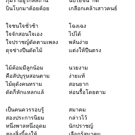
ภุมราอยู่ไกลสถาน
นับโยชน์ ก็ดี
บินโบกมาค้อยค้อย
เกลือกเคล้าเสาวคนธ์
ใจชนใจชั่วช้า
โฉงเฉง
ใจจักสอนใจเอง
ไป่ได้
ใจปราชญ์ดัดตามเพลง
พลันง่าย
ดุจช่างปืนดัดไม้
แต่งให้ปืนตรง
ไม้ค้อมมีลูกน้อม
นวยงาม
คือสัปบุรุษสอนตาม
ง่ายแท้
ไม้ผุดังคนทราม
สอนยาก
ดัดก็หักแหลกแล้
ห่อนรื้อโดยตาม
เป็นคนควรรอบรู้
สมาคม
สองประการนิยม
กล่าวไว้
หนึ่งพาลหนึ่งอุดม
นักปราชญ์
สองสิ่งนี้จงให้
เลือกรู้สมาคม