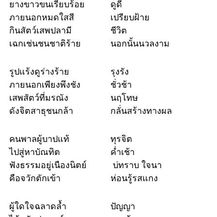
ยางขาวขนเรียบร้อย
ดูดี
ภายนอกหมดใสสี
เปรียบฝ้าย
กินสัตว์เสพปลามี
ชีวิต
เฉกเช่นชนชาติร้าย
นอกนั้นนวลงาม
รูปแร้งดูร่างร้าย
รุงรัง
ภายนอกเพียงพึงชัง
ชั่วช้า
เสพสัตว์ที่มรณัง
นฤโทษ
ดังจิตสาธุชนกล้า
กลั่นสร้างทางผล
คนพาลผู้บาปแท้
ทุรจิต
ไปสู่หาบัณทิต
ค่ำเช้า
ฟังธรรมอยู่เนืองนิตย์
บ่ทราบ ใจนา
คือจวักตักเข้า
ห่อนรู้รสแกง
ผู้ใดใจฉลาดล้ำ
ปัญญา