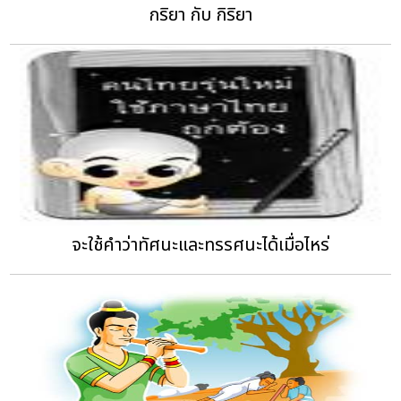
กริยา กับ กิริยา
จะใช้คำว่าทัศนะและทรรศนะได้เมื่อไหร่