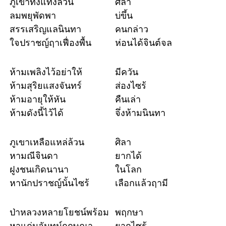
ภูเขาทั้งแท่งล้วน
ศิลา
ลมพยุพัดพา
บ่ขึ้น
สรรเสริญแลนินทา
คนกล่าว
ใจปราชญ์ฤาเฟื่องพื้น
ห่อนได้จินต์จล
ห้ามเพลิงไว้อย่าให้
มีควัน
ห้ามสุริยแสงจันทร์
ส่องไซร้
ห้ามอายุให้หัน
คืนเล่า
ห้ามดังนี้ไว้ได้
จึ่งห้ามนินทา
ภูเขาเหลือแหล่ล้วน
ศิลา
หามณีจินดา
ยากได้
ฝูงชนเกิดนานา
ในโลก
หานักปราชญ์นั้นไซร้
เลือกแล้วฤามี
ป่าหลวงหลายโยชน์พร้อม
พฤกษา