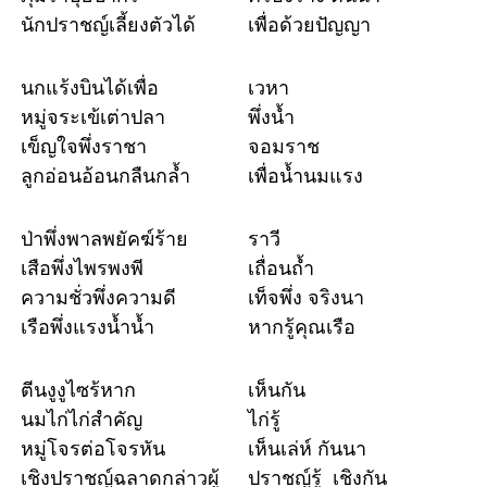
นักปราชญ์เลี้ยงตัวได้
เพื่อด้วยปัญญา
นกแร้งบินได้เพื่อ
เวหา
หมู่จระเข้เต่าปลา
พึ่งน้ำ
เข็ญใจพึ่งราชา
จอมราช
ลูกอ่อนอ้อนกลืนกล้ำ
เพื่อน้ำนมแรง
ป่าพึ่งพาลพยัคฆ์ร้าย
ราวี
เสือพึ่งไพรพงพี
เถื่อนถ้ำ
ความชั่วพึ่งความดี
เท็จพึ่ง จริงนา
เรือพึ่งแรงน้ำน้ำ
หากรู้คุณเรือ
ตีนงูงูไซร้หาก
เห็นกัน
นมไก่ไก่สำคัญ
ไก่รู้
หมู่โจรต่อโจรหัน
เห็นเล่ห์ กันนา
เชิงปราชญ์ฉลาดกล่าวผู้
ปราชญ์รู้ เชิงกัน