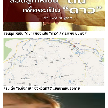
สอนลูกให้เป็น "ดิน" เพื่อจะเป็น "ดาว" / ดร.แพง ชินพงศ์
ครม.ตั้ง "จ.บึงกาฬ" จังหวัดที่77 แยกจากหนองคาย