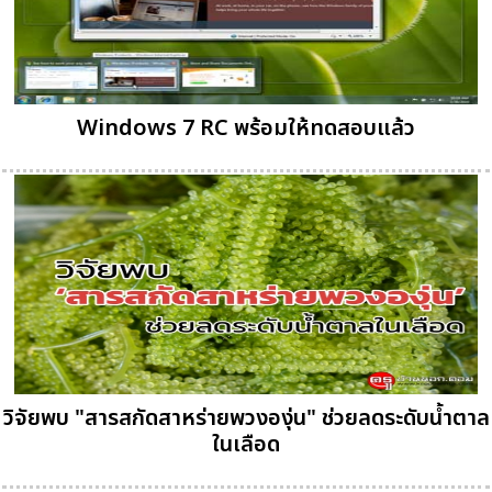
Windows 7 RC พร้อมให้ทดสอบแล้ว
วิจัยพบ "สารสกัดสาหร่ายพวงองุ่น" ช่วยลดระดับน้ำตาล
ในเลือด