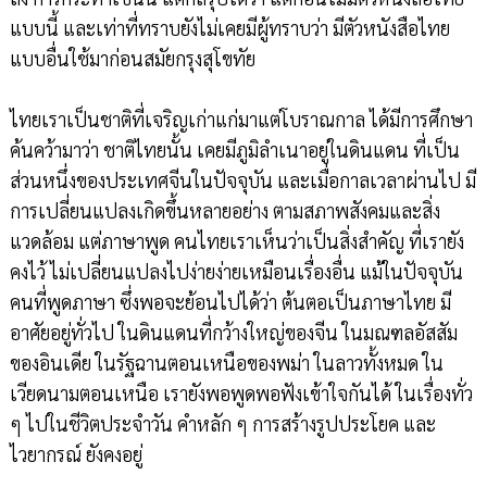
แบบนี้ และเท่าที่ทราบยังไม่เคยมีผู้ทราบว่า มีตัวหนังสือไทย
แบบอื่นใช้มาก่อนสมัยกรุงสุโขทัย
ไทยเราเป็นชาติที่เจริญเก่าแก่มาแต่โบราณกาล ได้มีการศึกษา
ค้นคว้ามาว่า ชาติไทยนั้น เคยมีภูมิลำเนาอยู่ในดินแดน ที่เป็น
ส่วนหนึ่งของประเทศจีนในปัจจุบัน และเมื่อกาลเวลาผ่านไป มี
การเปลี่ยนแปลงเกิดขึ้นหลายอย่าง ตามสภาพสังคมและสิ่ง
แวดล้อม แต่ภาษาพูด คนไทยเราเห็นว่าเป็นสิ่งสำคัญ ที่เรายัง
คงไว้ ไม่เปลี่ยนแปลงไปง่ายง่ายเหมือนเรื่องอื่น แม้ในปัจจุบัน
คนที่พูดภาษา ซึ่งพอจะย้อนไปได้ว่า ต้นตอเป็นภาษาไทย มี
อาศัยอยู่ทั่วไป ในดินแดนที่กว้างใหญ่ของจีน ในมณฑลอัสสัม
ของอินเดีย ในรัฐฉานตอนเหนือของพม่า ในลาวทั้งหมด ใน
เวียดนามตอนเหนือ เรายังพอพูดพอฟังเข้าใจกันได้ ในเรื่องทั่ว
ๆ ไปในชีวิตประจำวัน คำหลัก ๆ การสร้างรูปประโยค และ
ไวยากรณ์ ยังคงอยู่