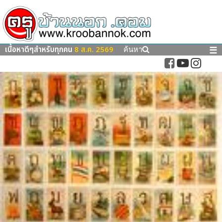
เนื้อหาดีๆสำหรับทุกคน
8 ส.ค. 2569
☰
ค้นหา