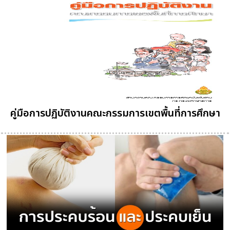
คู่มือการปฏิบัติงานคณะกรรมการเขตพื้นที่การศึกษา