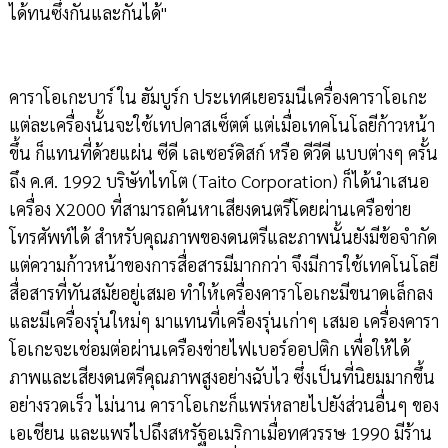
ได้ทนซึ่งกันและกันได้"
คาราโอเกะบาร์ ใน ฮัมบูร์ก ประเทศเยอรมนีเครื่องคาราโอเกะ
แต่ละเครื่องนั้นจะใช้เทปคาสเซ็ตต์ แต่เมื่อเทคโนโลยีก้าวหน้า
ขึ้น ก็แทนที่ด้วยแผ่น ซีดี เลเซอร์ดิสก์ หรือ ดีวีดี แบบต่างๆ ครั้น
ถึง ค.ศ. 1992 บริษัทไทโต (Taito Corporation) ก็ได้นำเสนอ
เครื่อง X2000 ที่สามารถค้นหาเสียงดนตรีโดยผ่านเครือข่าย
โทรศัพท์ได้ สำหรับคุณภาพของดนตรีและภาพนั้นยังมีข้อจำกัด
แต่ความก้าวหน้าของการสื่อสารมีมากกว่า จึงมีการใช้เทคโนโลยี
สื่อสารที่ทันสมัยอยู่เสมอ ทำให้เครื่องคาราโอเกะมีขนาดเล็กลง
และมีเครื่องรุ่นใหม่ๆ มาแทนที่เครื่องรุ่นเก่าๆ เสมอ เครื่องคารา
โอเกะจะเช่อมต่อผ่านเครืองข่ายไฟเบอร์ออปติก เพื่อให้ได้
ภาพและเสียงดนตรีคุณภาพสูงอย่างฉับไว ซึ่งเป็นที่นิยมมากขึ้น
อย่างรวดเร็ว ไม่นาน คาราโอเกะก็แพร่หลายไปยังส่วนอื่นๆ ของ
เอเชียน และแพร่ไปถึงสหรัฐอเมริกาเมื่อทศวรรษ 1990 มีร้าน