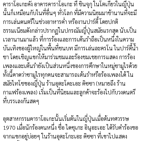
คาราโอเกะคัง อาคารคาราโอเกะ ที่ ชินจุกุ ในโตเกียวในญี่ปุ่น
นั้นก็เหมือนกับในที่อื่นๆ ทั่วโลก ที่มีความนิยมมาช้านานที่จะมี
การเล่นดนตรีในช่วงอาหารค่ำ หรืองานปาร์ตี้ โดยปกติ
ธรรมเนียมดังกล่าวปรากฏในปกรณัมญี่ปุ่นสมัยแรกสุด นับเป็น
เวลานานมาแล้ว ที่การร้องและการเต้นรำถือเป็นหนึ่งในความ
บันเทิงของผู้ใหญ่ในพื้นที่ชนบท มีการเล่นละครโน ในปาร์ตี้น้ำ
ชา โดยเชิญแขกให้มาร่วมชมและร้องชมเชยการแสดง การร้อง
เพลงและเต้นรำยังเป็นส่วนหนึ่งของการศึกษาในหมู่ซามูไรด้วย
ทั้งนี้คาดว่าซามูไรทุกคนจะสามารถเต้นรำหรือร้องเพลงได้ ใน
สมัยไทโชของญี่ปุ่น ร้านอุตะโคะเอะ คิซซา (หมายถึง ร้าน
กาแฟร้องเพลง) เริ่มเป็นที่นิยมและลูกค้าจะร้องไปกับวงดนตรี
ที่บรรเลงกันสดๆ
อุตสาหกรรมคาราโอเกะนั้นเริ่มต้นในญี่ปุ่นเมื่อต้นทศวรรษ
1970 เมื่อนักร้องคนหนึ่ง ชื่อ ไดซุเกะ อินุอะเอะ ได้รับคำร้องขอ
จากแขกอยู่บ่อยๆ ในร้านอุตะโกะเอะ คิซซา ที่เขาไปแสดง