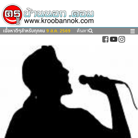
เนื้อหาดีๆสำหรับทุกคน
9 ส.ค. 2569
☰
ค้นหา