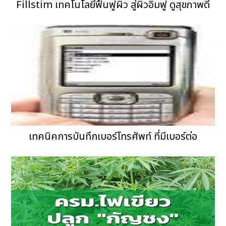
Fillstim เทคโนโลยีฟื้นฟูผิว สู่ผิวอิ่มฟู ดูสุขภาพดี
เทคนิคการบันทึกเบอร์โทรศัพท์ ที่มีเบอร์ต่อ