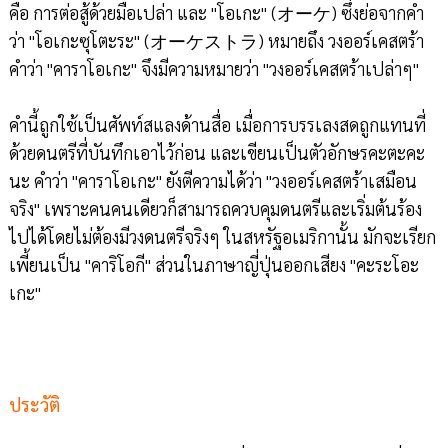
คือ การต่อสู้ด้วยมือเปล่า และ "โอเกะ" (オーケ) ซึ่งย่อจากคำ
ว่า "โอเกะซุโตะระ" (オーケストラ) หมายถึง วงออร์เคสตร้า
คำว่า "คาราโอเกะ" จึงมีความหมายว่า "วงออร์เคสตร้าเปล่าๆ"
คำนี้ถูกใช้เป็นศัพท์สแลงด้านสื่อ เมื่อการบรรเลงสดถูกแทนที่
ด้วยดนตรีที่บันทึกเอาไว้ก่อน และเขียนเป็นตัวอักษรคะตะคะ
นะ คำว่า "คาราโอเกะ" ยังตีความได้ว่า "วงออร์เคสตร้าเสมือน
จริง" เพราะคนคนเดียวก็สามารถควบคุมดนตรีและเริ่มต้นร้อง
ไปได้โดยไม่ต้องมีวงดนตรีจริงๆ ในสหรัฐอเมริกานั้น มักจะเรียก
เพี้ยนเป็น "คาริโอกี" ส่วนในภาษาญี่ปุ่นออกเสียง "คะระโอะ
เกะ"
ประวัติ