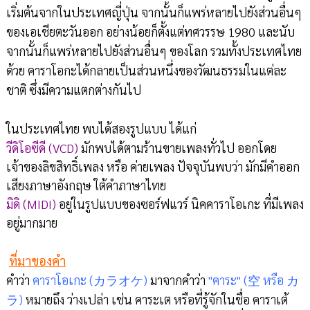
เริ่มต้นจากในประเทศญี่ปุ่น จากนั้นก็แพร่หลายไปยังส่วนอื่นๆ
ของเอเชียตะวันออก อย่างน้อยก็ตั้งแต่ทศวรรษ 1980 และนับ
จากนั้นก็แพร่หลายไปยังส่วนอื่นๆ ของโลก รวมทั้งประเทศไทย
ด้วย คาราโอกะได้กลายเป็นส่วนหนึ่งของวัฒนธรรมในแต่ละ
ชาติ ซึ่งมีความแตกต่างกันไป
ในประเทศไทย พบได้สองรูปแบบ ได้แก่
วีดิโอซีดี (VCD)
มักพบได้ตามร้านขายเพลงทั่วไป ออกโดย
เจ้าของลิขสิทธิ์เพลง หรือ ค่ายเพลง ปัจจุบันพบว่า มักมีคำออก
เสียงภาษาอังกฤษ ใต้คำภาษาไทย
มิดิ (MIDI)
อยู่ในรูปแบบของซอร์ฟแวร์ นิคคาราโอเกะ ที่มีเพลง
อยู่มากมาย
ที่มาของคำ
คำว่า
คาราโอเกะ (カラオケ)
มาจากคำว่า
"คาระ" (空 หรือ カ
ラ)
หมายถึง ว่างเปล่า เช่น คาระเต หรือที่รู้จักในชื่อ คาราเต้