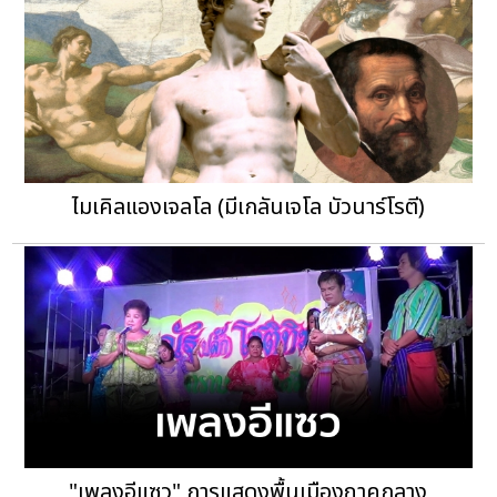
ไมเคิลแองเจลโล (มีเกลันเจโล บัวนาร์โรตี)
"เพลงอีแซว" การแสดงพื้นเมืองภาคกลาง