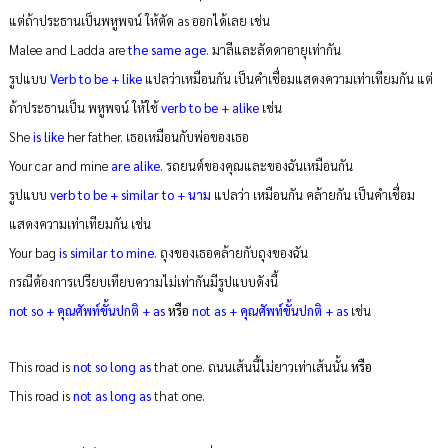
แต่ถ้าประธานเป็นพหูพจน์ ให้ตัด as ออกได้เลย เช่น
Malee and Ladda are
the same
age
. มาลีและลัดดาอายุเท่ากัน
รูปแบบ
Verb to be + like
แปลว่าเหมือนกัน เป็นคำเชื่อมแสดงความเท่าเทียมกัน แต่
ถ้าประธานเป็น พหูพจน์ ให้ใช้
verb to be + alike
เช่น
She
is like
her father. เธอเหมือนกับพ่อของเธอ
Your car and mine
are alike.
รถยนต์ของคุณและของฉันเหมือนกัน
รูปแบบ
verb to be + similar to + นาม
แปลว่า เหมือนกัน คล้ายกัน เป็นคำเชื่อม
แสดงความเท่าเทียมกัน เช่น
Your bag
is similar to mine.
ถุงของเธอคล้ายกับถุงของฉัน
กรณีต้องการเปรียบเทียบความไม่เท่ากันมีรูปแบบดังนี้
not so + คุณศัพท์ขั้นปกติ + as
หรือ
not as + คุณศัพท์ขั้นปกติ + as
เช่น
This road is
not so long as
that one. ถนนเส้นนี้ไม่ยาวเท่าเส้นนั้น
หรือ
This road is
not as long as
that one.