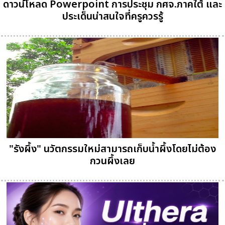
ดาวน์โหลด Powerpoint การประชุม กศจ.ภาคใต้ และ
ประเด็นน่าสนใจที่ครูควรรู้
"รังผึ้ง" นวัตกรรมใหม่สามารถเก็บน้ำผึ้งโดยไม่ต้อง
กวนผึ้งเลย