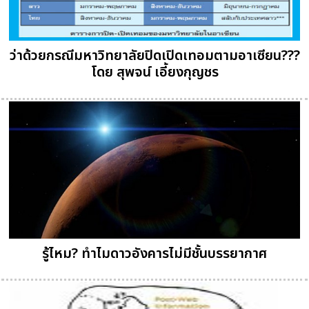
ว่าด้วยกรณีมหาวิทยาลัยปิดเปิดเทอมตามอาเซียน???
โดย สุพจน์ เอี้ยงกุญชร
รู้ไหม? ทำไมดาวอังคารไม่มีชั้นบรรยากาศ