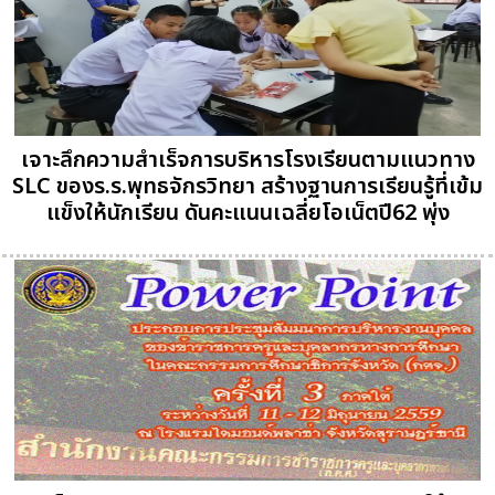
เจาะลึกความสำเร็จการบริหารโรงเรียนตามแนวทาง
SLC ของร.ร.พุทธจักรวิทยา สร้างฐานการเรียนรู้ที่เข้ม
แข็งให้นักเรียน ดันคะแนนเฉลี่ยโอเน็ตปี62 พุ่ง