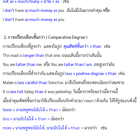
not as + much/many + นาม + as
เช่น
I
don’t
have
so much money as
you . ฉันไม่มีเงินมากเท่าคุณ
หรือ
I
don’t
have
as much money as
you.
2. การเปรียบเทียบขั้นกว่า ( Comparative Degree )
การเปรียบเทียบที่สูงกว่า แสดงในรูป
คุณศัพท์ขั้นกว่า + than
เช่น
This road is
longer than
that one. ถนนเส้นนี้ยาวกว่าเส้นนั้น
You are
t
aller than
me. หรือ You are
taller than I am.
เธอสูงกว่าฉัน
การเปรียบเทียบที่ต่ำกว่ากัน แสดงในรูป
less + positive degree + than
เช่น
Malee is
less careful than
Somchai. มาลีเป็นคนที่รอบคอบน้อยกว่าสมชาย
It is
less hot
today
than
it was yesterday. วันนี้อากาศร้อนกว่าเมื่อวานนี้
เมื่อนำคุณศัพท์ขั้นกว่ามาใช้เปรียบเทียบกับคำนาม ( noun ) ด้วยกัน ให้ใช้รูปแบบดังนี้
fewer + นามพหูพจน์นับได้ + than =
น้อยกว่า
less + นามนับไม่ได้ + than =
น้อยกว่า
more + นามพหูพจน์นับได้, นามนับไม่ได้ + than =
มากกว่า
เช่น