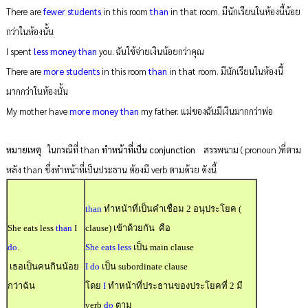
There are
fewer students
in this room
than
in that room. มีนักเรียนในห้องนี้น้อย
กว่าในห้องนั้น
I spent
less money than
you. ฉันใช้จ่ายเงินน้อยกว่าคุณ
There are
more students
in this room
than
in that room. มีนักเรียนในห้องนี้
มากกว่าในห้องนั้น
My mother have
more money than
my father. แม่ของฉันมีเงินมากกว่าพ่อ
หมายเหตุ
ในกรณีที่ than
ทำหน้าที่เป็น conjunction
สรรพนาม ( pronoun )ที่ตาม
หลัง than ซึ่งทำหน้าที่เป็นประธาน ต้องมี verb ตามด้วย ดังนี้
than
ทำหน้าที่เป็นคำเชื่อม 2 อนุประโยค (
She eats less
than
I
clause)
เข้าด้วยกัน
คือ
do
.
She eats less
เป็น main clause
เธอเป็นคนกินน้อย
I do
เป็น subordinate clause
กว่าฉัน
โดย
I
ทำหน้าที่ประธานของประโยคที่ 2 มี
verb
do
ตาม