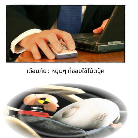
เตือนภัย : หนุ่มๆ ที่ชอบใช้โน้ตบุ๊ค