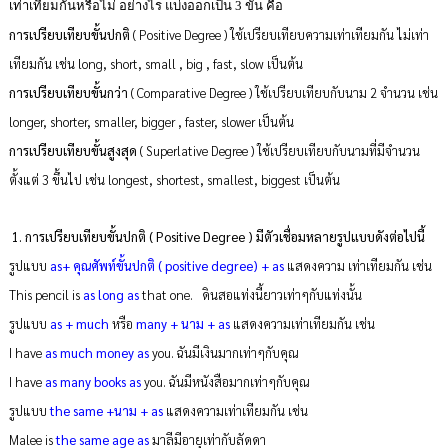
เท่าเทียมกันหรือไม่ อย่างไร แบ่งออกเป็น 3 ขั้น คือ
การเปรียบเทียบขั้นปกติ
( Positive Degree ) ใช้เปรียบเทียบความเท่าเทียมกัน ไม่เท่า
เทียมกัน เช่น long, short, small , big , fast, slow เป็นต้น
การเปรียบเทียบขั้นกว่า
( Comparative Degree ) ใช้เปรียบเทียบกับนาม 2 จำนวน เช่น
longer, shorter, smaller, bigger , faster, slower เป็นต้น
การเปรียบเทียบขั้นสูงสุด
( Superlative Degree ) ใช้เปรียบเทียบกับนามที่มีจำนวน
ตั้งแต่ 3 ขึ้นไป เช่น longest, shortest, smallest, biggest เป็นต้น
1
. การเปรียบเทียบขั้นปกติ ( Positive Degree ) มีตัวเชื่อมหลายรูปแบบดังต่อไปนี้
รูปแบบ
as+ คุณศัพท์ขั้นปกติ ( positive degree) + as
แสดงความ เท่าเทียมกัน เช่น
This pencil is
as long as
that one. ดินสอแท่งนี้ยาวเท่าๆกับแท่งนั้น
รูปแบบ
as + much
หรือ
many + นาม + as
แสดงความเท่าเทียมกัน เช่น
I have
as much money as
you. ฉันมีเงินมากเท่าๆกับคุณ
I have
as many books as
you. ฉันมีหนังสือมากเท่าๆกับคุณ
รูปแบบ
the same +นาม + as
แสดงความเท่าเทียมกัน เช่น
Malee is
the same age as
มาลีมีอายุเท่ากับลัดดา