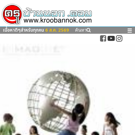
เนื้อหาดีๆสำหรับทุกคน
6 ส.ค. 2569
☰
ค้นหา