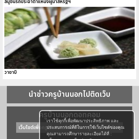
ลีมูซีนรถประจำตำแหน่งผู้นำสหรัฐฯ
วาซาบิ
นำข่าวครูบ้านนอกไปติดเว็บ
ครูบ้านนอกดอทคอม
เราใช้คุกกี้เพื่อพัฒนาประสิทธิภาพ และ
เว็บไซต์เพื่อครู ข่าวการศึกษา ความรู้ การศึกษาไทย
ประสบการณ์ที่ดีในการใช้เว็บไซต์ของคุณ
คุณสามารถศึกษารายละเอียดได้ที่ :