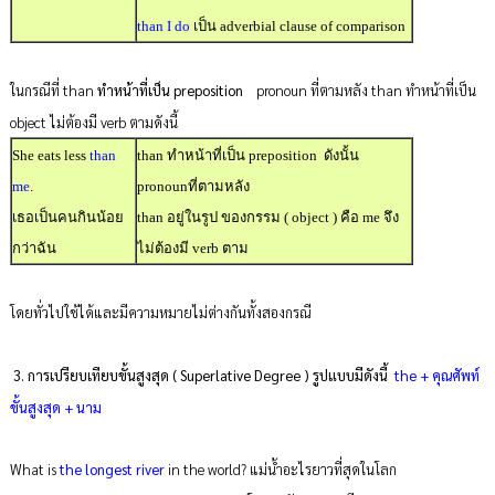
than
I do
เป็น adverbial clause of comparison
ในกรณีที่ than
ทำหน้าที่เป็น preposition
pronoun ที่ตามหลัง than ทำหน้าที่เป็น
object ไม่ต้องมี verb ตามดังนี้
She eats less
than
than ทำหน้าที่เป็น preposition ดังนั้น
me
.
pronounที่ตามหลัง
เธอเป็นคนกินน้อย
than อยู่ในรูป ของกรรม ( object ) คือ me จึง
กว่าฉัน
ไม่ต้องมี verb ตาม
โดยทั่วไปใช้ได้และมีความหมายไม่ต่างกันทั้งสองกรณี
3. การเปรียบเทียบขั้นสูงสุด ( Superlative Degree ) รูปแบบมีดังนี้
the + คุณศัพท์
ขั้นสูงสุด + นาม
What is
the longest river
in the world? แม่น้ำอะไรยาวที่สุดในโลก