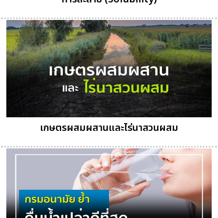
เกษตรผสมผสานและไร่นาสวนผสม