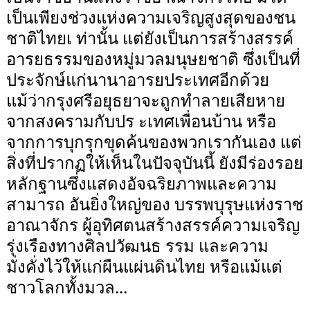
เป็นเพียงช่วงแห่งความเจริญสูงสุดของชน
ชาติไทยเ ท่านั้น แต่ยังเป็นการสร้างสรรค์
อารยธรรมของหมู่มวลมนุษยชาติ ซึ่งเป็นที่
ประจักษ์แก่นานาอารยประเทศอีกด้วย
แม้ว่ากรุงศรีอยุธยาจะถูกทำลายเสียหาย
จากสงครามกับปร ะเทศเพื่อนบ้าน หรือ
จากการบุกรุกขุดค้นของพวกเรากันเอง แต่
สิ่งที่ปรากฏให้เห็นในปัจจุบันนี้ ยังมีร่องรอย
หลักฐานซึ่งแสดงอัจฉริยภาพและความ
สามารถ อันยิ่งใหญ่ของ บรรพบุรุษแห่งราช
อาณาจักร ผู้อุทิศตนสร้างสรรค์ความเจริญ
รุ่งเรืองทางศิลปวัฒนธ รรม และความ
มั่งคั่งไว้ให้แก่ผืนแผ่นดินไทย หรือแม้แต่
ชาวโลกทั้งมวล...