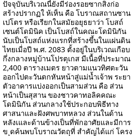
ปัจจุบันบริเวณนี้ยังมีร่องรอยซากสิ่งก่อ
สร้างปรากฏใ ห้เห็น คือ โบราณสถานซาน
เปโตร หรือเรียกในสมัยอยุธยาว่า โบสถ์
เซนต์โดมินิค เป็นโบสถ์ในคณะโดมินิกัน
นับเป็นโบสถ์แห่งแรกที่สร้างขึ้นในแผ่นดิน
ไทยเมื่อปี พ.ศ. 2083 ตั้งอยู่ในบริเวณเกือบ
กึ่งกลางหมู่บ้านโปรตุเกส มีเนื้อที่ประมาณ
2,400 ตารางเมตร ยาวตามแนวทิศตะวัน
ออกไปตะวันตกหันหน้าสู่แม่น้ำเจ้าพ ระยา
ตัวอาคารแบ่งออกเป็นสามส่วน คือ ส่วน
หน้าเป็นสุสาน ของชาวคาทอลิคคณะ
โดมินิกัน ส่วนกลางใช้ประกอบพิธีทาง
ศาสนาและฝังศพบาทหลวง ส่วนในด้าน
หลังเและด้านข้างเป็นที่พักอาศัยและมีการ
ข ุดค้นพบโบราณวัตถุที่ สำคัญได้แก่ โครง