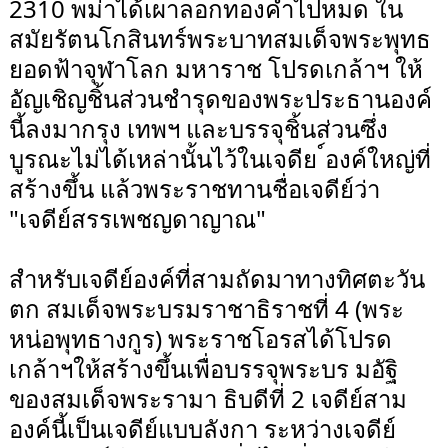
2310 พม่าได้เผาลอกทองคำไปหมด ใน
สมัยรัตนโกสินทร์พระบาทสมเด็จพระพุทธ
ยอดฟ้าจุฬาโลก มหาราช โปรดเกล้าฯ ให้
อัญเชิญชิ้นส่วนชำรุดของพระประธานองค์
นี้ลงมากรุง เทพฯ และบรรจุชิ้นส่วนซึ่ง
บูรณะไม่ได้เหล่านั้นไว้ในเจดีย ์องค์ใหญ่ที่
สร้างขึ้น แล้วพระราชทานชื่อเจดีย์ว่า
"เจดีย์สรรเพชญดาญาณ"
สำหรับเจดีย์องค์ที่สามถัดมาทางทิศตะวัน
ตก สมเด็จพระบรมราชาธิราชที่ 4 (พระ
หน่อพุทธางกูร) พระราชโอรสได้โปรด
เกล้าฯให้สร้างขึ้นเพื่อบรรจุพระบร มอัฐิ
ของสมเด็จพระรามา ธิบดีที่ 2 เจดีย์สาม
องค์นี้เป็นเจดีย์แบบลังกา ระหว่างเจดีย์