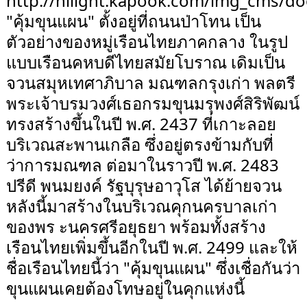
http://hilight.kapook.com/img_cms/do
"คุ้มขุนแผน" ตั้งอยู่ที่ถนนป่าโทน เป็น
ตัวอย่างของหมู่เรือนไทยภาคกลาง ในรูป
แบบเรือนคหบดีไทยสมัยโบราณ เดิมเป็น
จวนสมุหเทศาภิบาล มณฑลกรุงเก่า พลตรี
พระเจ้าบรมวงศ์เธอกรมขุนมรุพงศ์สิริพัฒน์
ทรงสร้างขึ้นในปี พ.ศ. 2437 ที่เกาะลอย
บริเวณสะพานเกลือ ซึ่งอยู่ตรงข้ามกับที่
ว่าการมณฑล ต่อมาในราวปี พ.ศ. 2483
ปรีดี พนมยงค์ รัฐบุรุษอาวุโส ได้ย้ายจวน
หลังนี้มาสร้างในบริเวณคุกนครบาลเก่า
ของพร ะนครศรีอยุธยา พร้อมทั้งสร้าง
เรือนไทยเพิ่มขึ้นอีกในปี พ.ศ. 2499 และให้
ชื่อเรือนไทยนี้ว่า "คุ้มขุนแผน" ซึ่งเชื่อกันว่า
ขุนแผนเคยต้องโทษอยู่ในคุกแห่งนี้