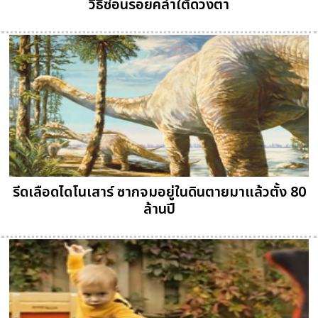
วิธีซ่อนรอยคล้ำใต้ดวงตา
รีดเลือดไดโนเสาร์ ซากจมอยู่ในดินตายมาแล้วตั้ง 80
ล้านปี