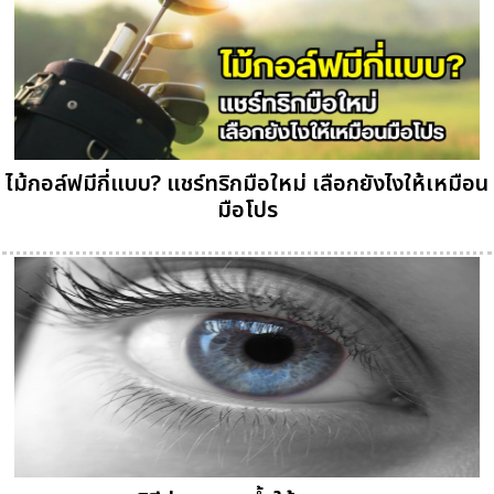
ไม้กอล์ฟมีกี่แบบ? แชร์ทริกมือใหม่ เลือกยังไงให้เหมือน
มือโปร