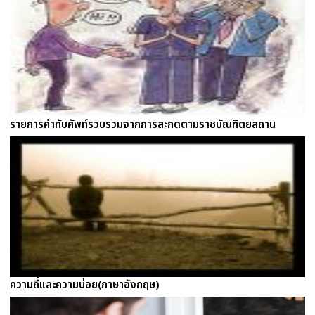
รายการคำทับศัพท์รวบรวมจากการสะกดตามราชบัณฑิตยสถาน
ความถี่และความบ่อย(ภาษาอังกฤษ)