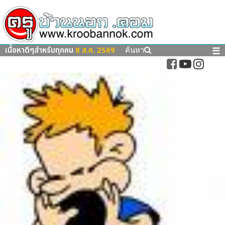
เนื้อหาดีๆสำหรับทุกคน
8 ส.ค. 2569
☰
ค้นหา