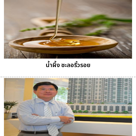
น้ำผึ้ง ชะลอริ้วรอย