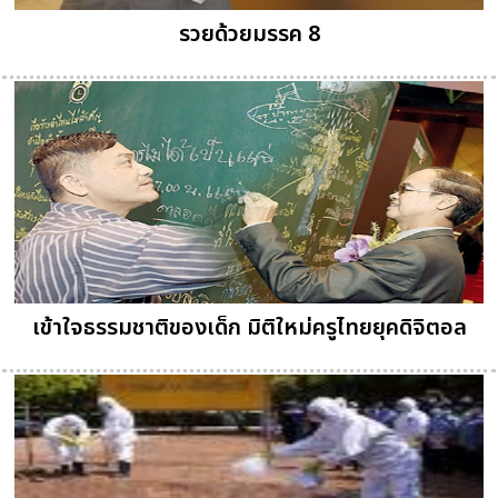
รวยด้วยมรรค 8
เข้าใจธรรมชาติของเด็ก มิติใหม่ครูไทยยุคดิจิตอล