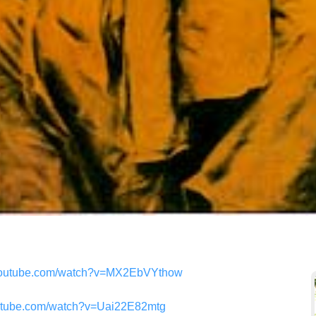
.youtube.com/watch?v=MX2EbVYthow
outube.com/watch?v=Uai22E82mtg