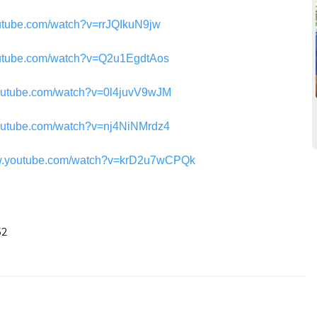
outube.com/watch?v=rrJQIkuN9jw
outube.com/watch?v=Q2u1EgdtAos
youtube.com/watch?v=0l4juvV9wJM
youtube.com/watch?v=nj4NiNMrdz4
ww.youtube.com/watch?v=krD2u7wCPQk
52