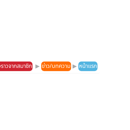
องราวจากสมาชิก
▶
ข่าว/บทความ
▶
หน้าแรก