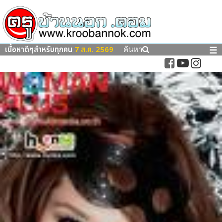
เนื้อหาดีๆสำหรับทุกคน
7 ส.ค. 2569
☰
ค้นหา