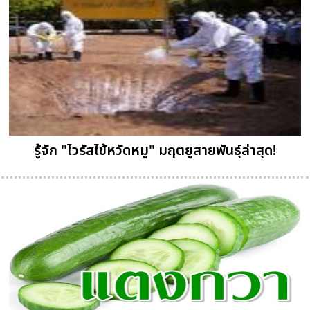
รู้จัก "ไวรัสไข้หวัดหมู" มฤตยูสายพันธุ์ล่าสุด!