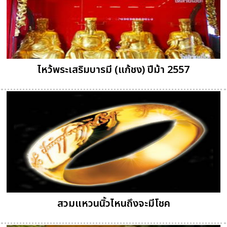
ไหว้พระเสริมบารมี (แก้ชง) ปีม้า 2557
สวมแหวนนิ้วไหนถึงจะมีโชค