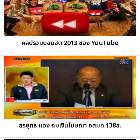
คลิปรวมยอดฮิต 2013 ของ YouTube
สรยุทธ แจง อมเงินโฆษณา อสมท 138ล.