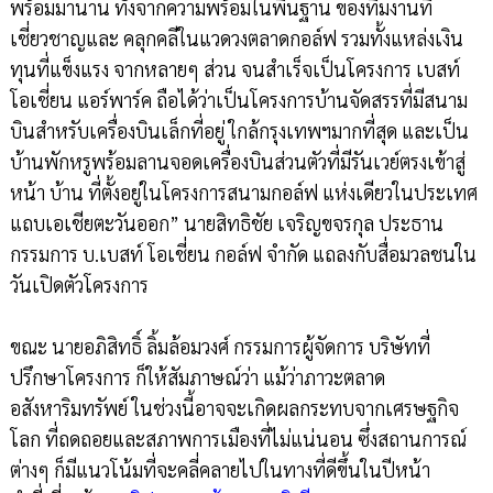
พร้อมมานาน ทั้งจากความพร้อมในพื้นฐาน ของทีมงานที่
เชี่ยวชาญและ คลุกคลีในแวดวงตลาดกอล์ฟ รวมทั้งแหล่งเงิน
ทุนที่แข็งแรง จากหลายๆ ส่วน จนสำเร็จเป็นโครงการ เบสท์
โอเชี่ยน แอร์พาร์ค ถือได้ว่าเป็นโครงการบ้านจัดสรรที่มีสนาม
บินสำหรับเครื่องบินเล็กที่อยู่ ใกล้กรุงเทพฯมากที่สุด และเป็น
บ้านพักหรูพร้อมลานจอดเครื่องบินส่วนตัวที่มีรันเวย์ตรงเข้าสู่
หน้า บ้าน ที่ตั้งอยู่ในโครงการสนามกอล์ฟ แห่งเดียวในประเทศ
แถบเอเชียตะวันออก” นายสิทธิชัย เจริญขจรกุล ประธาน
กรรมการ บ.เบสท์ โอเชี่ยน กอล์ฟ จำกัด แถลงกับสื่อมวลชนใน
วันเปิดตัวโครงการ
ขณะ นายอภิสิทธิ์ ลิ้มล้อมวงศ์ กรรมการผู้จัดการ บริษัทที่
ปรึกษาโครงการ ก็ให้สัมภาษณ์ว่า แม้ว่าภาวะตลาด
อสังหาริมทรัพย์ ในช่วงนี้อาจจะเกิดผลกระทบจากเศรษฐกิจ
โลก ที่ถดถอยและสภาพการเมืองที่ไม่แน่นอน ซึ่งสถานการณ์
ต่างๆ ก็มีแนวโน้มที่จะคลี่คลายไปในทางที่ดีขึ้นในปีหน้า