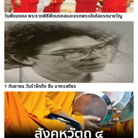
วันพืชมงคล พระราชพิธีพืชมงคลและจรดพระนังคัลแรกนาขวัญ
1 กันยายน วันรำลึกถึง สืบ นาคะเสถียร