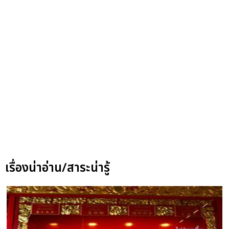
เรื่องน่าอ่าน/สาระน่ารู้