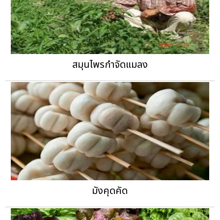
สมุนไพรกำจัดแมลง
มังคุดคัด