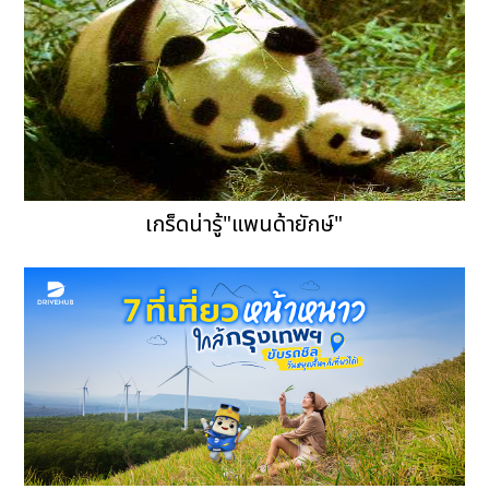
เกร็ดน่ารู้"แพนด้ายักษ์"