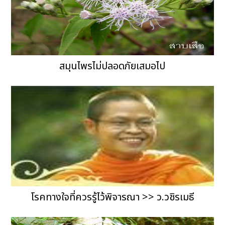
สมุนไพรไม่ปลอดภัยเสมอไป
โรคทางใจที่ควรรู้ไว้พิจารณา >> ว.วชิรเมธี