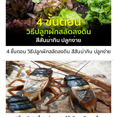
4 ขั้นตอน วิธีปลูกผักสลัดลงดิน สีสันน่ากิน ปลูกง่าย