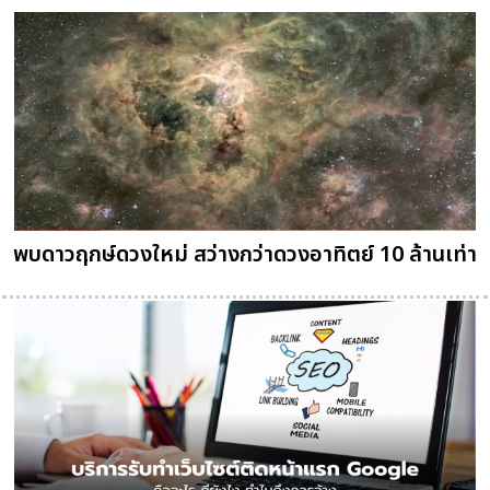
พบดาวฤกษ์ดวงใหม่ สว่างกว่าดวงอาทิตย์ 10 ล้านเท่า