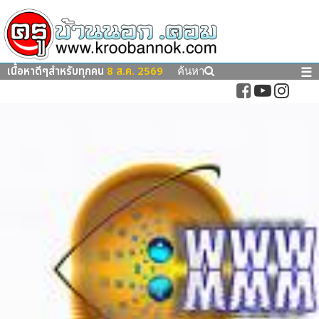
เนื้อหาดีๆสำหรับทุกคน
8 ส.ค. 2569
☰
ค้นหา