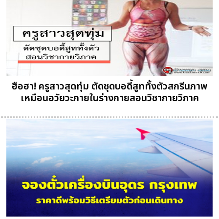
ฮือฮา! ครูสาวสุดทุ่ม ตัดชุดบอดี้สูททั้งตัวสกรีนภาพ
เหมือนอวัยวะภายในร่างกายสอนวิชากายวิภาค