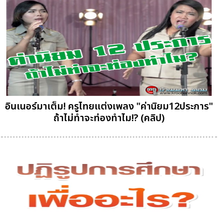
อินเนอร์มาเต็ม! ครูไทยแต่งเพลง "ค่านิยม12ประการ"
ถ้าไม่ทำจะท่องทำไม!? (คลิป)