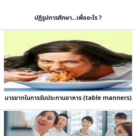
ปฏิรูปการศึกษา...เพื่ออะไร ?
มารยาทในการรับประทานอาหาร (table manners)