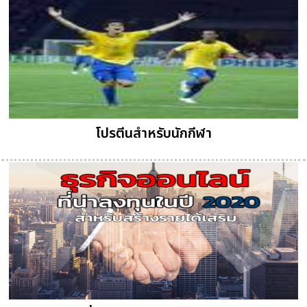
โปรตีนสำหรับนักกีฬา