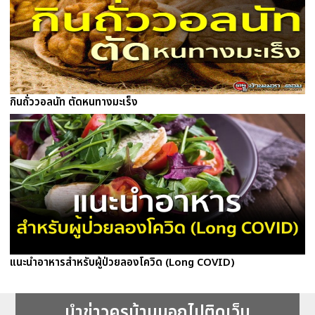
กินถั่ววอลนัท ตัดหนทางมะเร็ง
แนะนำอาหารสำหรับผู้ป่วยลองโควิด (Long COVID)
นำข่าวครูบ้านนอกไปติดเว็บ