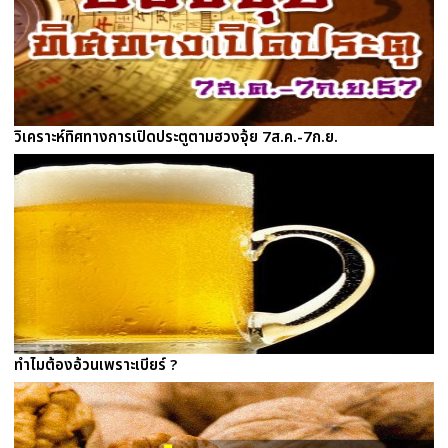
วิเคราะห์ทิศทางการเปิดประตูตามฮวงจุ้ย 7ส.ค.-7ก.ย.
ทำไมต้องอ้วนเพราะเบียร์ ?