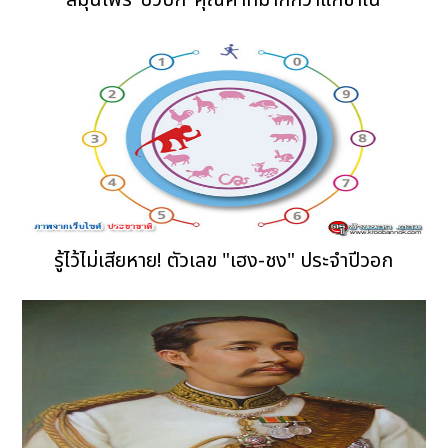
สมุนไพร"บัวบก"คุณค่าที่มากกว่าแก้ช้ำใน
รู้ไว้ไม่เสียหาย! ตัวเลข "เฮง-ชง" ประจำปีวอก