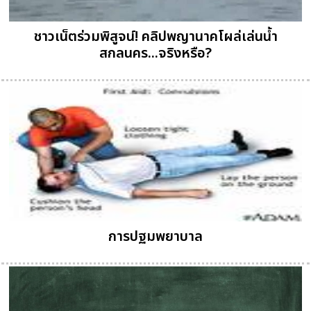
ชาวเน็ตร่วมพิสูจน์! คลิปพญานาคโผล่เล่นน้ำ
สกลนคร...จริงหรือ?
การปฐมพยาบาล