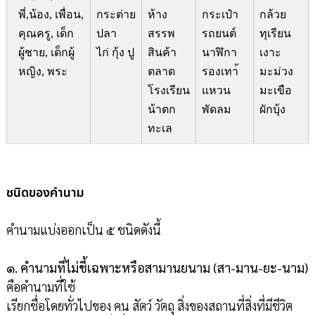
พี่,น้อง, เพื่อน,
กระต่าย
ห้าง
กระเป๋า
กล้วย
คุณครู, เด็ก
ปลา
สรรพ
รถยนต์
ทุเรียน
ผู้ชาย, เด็กผู้
ไก่ กุ้ง ปู
สินค้า
นาฬิกา
เงาะ
หญิง, พระ
ตลาด
รองเทา้
มะม่วง
โรงเรียน
แหวน
มะเขือ
น้าตก
พัดลม
ผักบุ้ง
ทะเล
ชนิดของคำนาม
คำนามแบ่งออกเป็น ๕ ชนิดดังนี้
๑. คำนามที่ไม่ชี้เฉพาะหรือสามานยนาม (สา-มาน-ยะ-นาม)
คือคำนามที่ใช้
เรียกชื่อโดยทั่วไปของ คน สัตว์ วัตถุ สิ่งของสถานที่สิ่งที่มีชีวิต