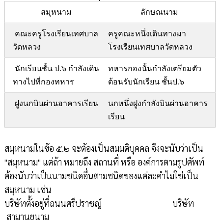
สมุหนาม
ลักษณนาม
คณะ
ครูโรงเรียนเทศบาล
ครู
คณะ
หนึ่งเดินทางมา
วัดหลวง
โรงเรียนเทศบาลวัดหลวง
นักเรียนชั้น ป.
๖ กำลังเดิน
ทหาร
กอง
นั้นกำลังเตรียมตัว
ทางไปที่
กอง
ทหาร
ต้อนรับนักเรียน ชั้นป.๖
ฝูง
นกบินผ่านอาคารเรียน
นก
หนึ่งฝูง
กำลังบินผ่านอาคาร
เรียน
สมุหนามในข้อ ๕.๒ จะต้องเป็นสมมติบุคคล จึงจะนับว่าเป็น
"สมุหนาม" แต่ถ้า หมายถึง สถานที่ หรือ องค์การตามรูปศัพท์
ต้องนับว่าเป็นนามชนิดอื่นตามชนิดของแต่ละคำไม่ใช่เป็น
สมุหนาม เช่น
บริษัทตั้งอยู่ที่ถนนศรีปราชญ์ บริษัท
สามานยนาม