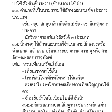
ป่าใช้ ตัว ช้างขึ้นระวาง (ช้างหลวง) ใช้ ช้าง
๓.๔ คำนามที่เป็นนามธรรม ใช้ลักษณะนาม ข้อ ประการ
ประเภท
เช่น - อุบาสกอุบาสิกาถือศีล ๕ ข้อ - เขามีเหตุผล ๓
ประการ
- นักวิทยาศาสตร์แบ่งสัตว์ได้ ๒ ประเภท
๓.๕ สิ่งต่างๆ ใช้ลักษณะนามที่จำแนกตามลักษณะหรือ
จำแนกตามจำนวน ปริมาณ ระยะ ขนาด ความจุ หรือ ตาม
ลักษณะของบรรจุภัณฑ์
เช่น - ทวนเทียนเกวียนใช้เล่ม
- เทียนพรรษาใช้ต้น
- โทรทัศน์โทรศัพท์โทรสารใช้เครื่อง
- ดวงตราไปรษณียากรตะเกียงดาวเทียมวิญญาณใช้
ดวง
- จักรเย็บผ้าโซโลเปียนโนม้งใช้หลัง
๓.๕.๑ ลักษณนามบอกสัณฐาน เช่น วง หลัง แผ่น
ผืน บาน ลูก ใบ แท่ง ก้อน คัน ต้น ลำ เครื่อง ดวง