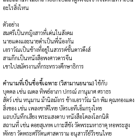
อะไรสิ่งไหน
ตัวอย่าง
สมศรีเป็นหญิงสาวที่เด่นในสังคม
นายแดงและนายดำเป็นพี่น้องกัน
เอราวัณเป็นช้างที่อยู่ในสวรรค์ชั้นดาวดึงส์
สามก๊กเป็นหนังสือพงศาวดารจีน
เขาไปสมัครงานที่กระทรวงศึกษาธิการ
คำนามที่เป็นชื่อขี้เฉพาะ (วิสามานยนาม)
ใช้กับ
บุคคล เช่น ณดล ทิพย์อาภา ปกรณ์ ภานุมาศ ศราธร
สัตว์ เช่น หนุมาน ม้านิลมังกร ช้างเอราวัณ นิก พิม คุณทองแดง
สิ่งของ เช่น เพลงชาติไทย บัตรเอทีเอ็มกรุงไทย
แถบบันทึกเสียง พระแสงดาบ หนังสือโคลงโลกนิติ
สถานที่ เช่น ดอยสุเทพ เกาะสีชัง วัดพระมหาธาตุ หอพระสูง
พัทยา วัดพระศรีรัตนศาสดาราม อนุสาวรีย์วีรชนไทย