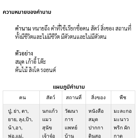
ความหมายของคำนาม
คำนาม
หมายถึง คำที่ใช้เรียกชื่อคน สัตว์ สิ่งของ สถานที่
ทั้งมีชีวิตและไม่มีชีวีต มีตัวตนและไม่มีตัวตน
ตัวอย่าง
สมุด เก้าอี้ โต๊ะ
ต้นไม้ สิงโต รถยนต์
แผนภูมิคำนาม
คน
สัตว์
สถานที่
สิ่งของ
พืช
ปู่, ย่า, ตา,
นกแก้ว
วัฒนา
หนังสือ
มะละกอ
ยาย, ลุง,ป้า,
แมว
การ
สมุด
มะนาว
น้า,อา,
สุนัข
แพทย์
ปากกา
พริก ผัก
พ่อ,แม่,
เจ้าจ๋อ
บ้าน
ดินสอ
กาด