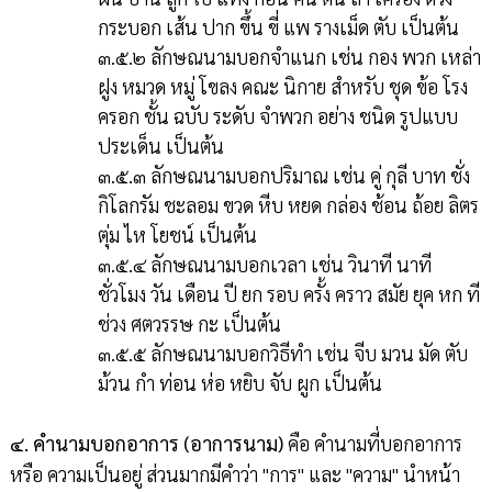
กระบอก เส้น ปาก ขึ้น ขี่ แพ รางเม็ด ตับ เป็นต้น
๓.๕.๒ ลักษณนามบอกจำแนก เช่น กอง พวก เหล่า
ฝูง หมวด หมู่ โขลง คณะ นิกาย สำหรับ ชุด ข้อ โรง
ครอก ชั้น ฉบับ ระดับ จำพวก อย่าง ชนิด รูปแบบ
ประเด็น เป็นต้น
๓.๕.๓ ลักษณนามบอกปริมาณ เช่น คู่ กุลี บาท ชั่ง
กิโลกรัม ชะลอม ขวด หีบ หยด กล่อง ช้อน ถ้อย ลิตร
ตุ่ม ไห โยชน์ เป็นต้น
๓.๕.๔ ลักษณนามบอกเวลา เช่น วินาที นาที
ชั่วโมง วัน เดือน ปี ยก รอบ ครั้ง คราว สมัย ยุค หก ที
ช่วง ศตวรรษ กะ เป็นต้น
๓.๕.๕ ลักษณนามบอกวิธีทำ เช่น จีบ มวน มัด ตับ
ม้วน กำ ท่อน ห่อ หยิบ จับ ผูก เป็นต้น
๔. คำนามบอกอาการ (อาการนาม)
คือ คำนามที่บอกอาการ
หรือ ความเป็นอยู่ ส่วนมากมีคำว่า "การ" และ "ความ" นำหน้า