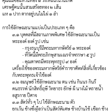
คุณแม่ซื้อแหวนทอง ๑ วงให้ฉันในวันเกิด
เศรษฐีคนนั้นสวมสร้อยทอง ๒ เส้น
แห ๑ ปาก ตากอยู่บนไม่ไผ่ ๑ ลำ
การใช้ลักษณะนามแบ่งเป็นประเภท ๆ คือ
๓.๑ บุคคลที่มีสถานภาพพิเศษ ใช้ลักษณะนามเป็น
พระองค์ องค์ รูป เช่น
- กรุงธนบุรีมีพระมหากษัตริย์ ๑ พระองค์
- ที่วัดนี้มีพระภิกษุสามเณรจำพรรษา ๕ รูป
- คุณตาพรมีพระพุทธรูป ๙ องค์
เครื่องใช้ของพระมหากษัตริย์คำราชาศัพท์สิ่งที่เกี่ยวข้อง
กับพระพุทธเจ้าใช้องค์
๓.๒ อมนุษย์ ใช้ลักษณะนาม ตน เช่น กินนร กินรี
คนธรรพ์ นักสิทธิ์ฤษี วิทยาธร ยักษ์ ผี นางไม้ พรายน้ำ
อสูรกาย ปีศาจ
๓.๓ สัตว์ทั่ว ๆ ไป ใช้ลักษณะนาม ตัว
ยกเว้น ช้างซึ่งถือว่าเป็นสัตว์พิเศษ ช้างบ้านใช้ เชือก ช้าง