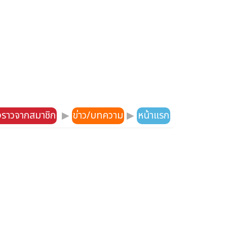
องราวจากสมาชิก
▶
ข่าว/บทความ
▶
หน้าแรก