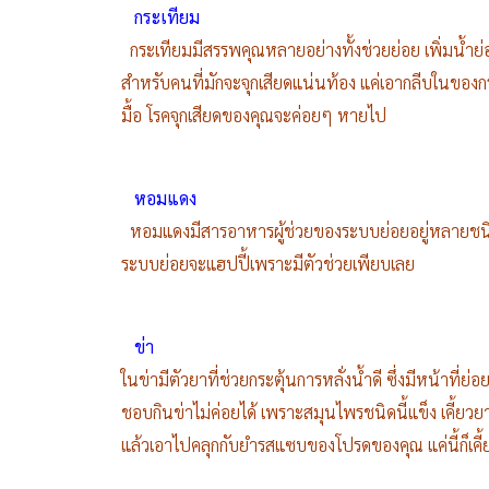
กระเทียม
กระเทียมมีสรรพคุณหลายอย่างทั้งช่วยย่อย เพิ่มน้ำย่
สำหรับคนที่มักจะจุกเสียดแน่นท้อง แค่เอากลีบในของ
มื้อ โรคจุกเสียดของคุณจะค่อยๆ หายไป
หอมแดง
หอมแดงมีสารอาหารผู้ช่วยของระบบย่อยอยู่หลายชนิด 
ระบบย่อยจะแฮปปี้เพราะมีตัวช่วยเพียบเลย
ข่า
ในข่ามีตัวยาที่ช่วยกระตุ้นการหลั่งน้ำดี ซึ่งมีหน้าที
ชอบกินข่าไม่ค่อยได้ เพราะสมุนไพรชนิดนี้แข็ง เคี้ย
แล้วเอาไปคลุกกับยำรสแซบของโปรดของคุณ แค่นี้ก็เคี้