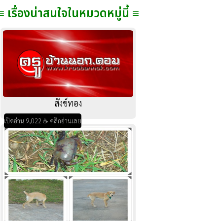
≡ เรื่องน่าสนใจในหมวดหมู่นี้ ≡
สังข์ทอง
เปิดอ่าน 9,022 ☕ คลิกอ่านเลย