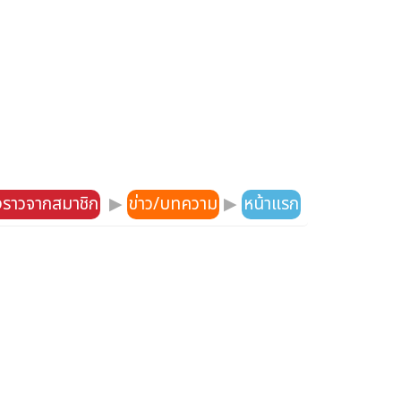
องราวจากสมาชิก
▶
ข่าว/บทความ
▶
หน้าแรก