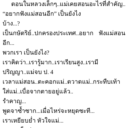
ตอนในหลวงเล็กๆ..แม่เคยสอนอะไรที่สำคัญ..
“
อยากฟังแม่สอนอีก” เป็นยังไง
บ้าง...?
เป็นกษัตริย์..ปกครองประเทศ..อยาก ฟังแม่สอน
อีก...
พวกเรา เป็นยังไง?
เราคิดว่า..เรารู้มาก..เราเรียนสูง..เรามี
ปริญญา..แม่จบ ป. 4
เวลาแม่สอน..ตะคอกแม่..ตวาดแม่..กระทืบเท้า
ใส่แม่..เบื่อจากตายอยู่แล้ว..
รำคาญ...
พูดจาซ้ำซาก...เมื่อไหร่จะหยุดซะที...
เราเหยียบย่ำ หัวใจแม่...