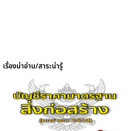
เรื่องน่าอ่าน/สาระน่ารู้