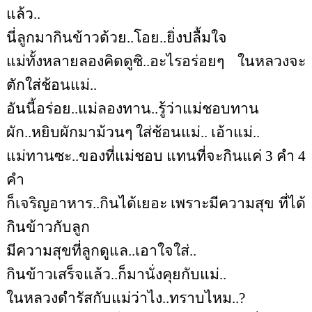
แล้ว..
นี่ลูกมากินข้าวด้วย..โอย..ยิ่งปลื้มใจ
แม่ทั้งหลายลองคิดดูซิ..อะไรอร่อยๆ ในหลวงจะ
ตักใส่ช้อนแม่..
อันนี้อร่อย..แม่ลองทาน..รู้ว่าแม่ชอบทาน
ผัก..หยิบผักมาม้วนๆ ใส่ช้อนแม่.. เอ้าแม่..
แม่ทานซะ..ของที่แม่ชอบ แทนที่จะกินแค่ 3 คำ 4
คำ
ก็เจริญอาหาร..กินได้เยอะ เพราะมีความสุข ที่ได้
กินข้าวกับลูก
มีความสุขที่ลูกดูแล..เอาใจใส่..
กินข้าวเสร็จแล้ว..ก็มานั่งคุยกับแม่..
ในหลวงดำรัสกับแม่ว่าไง..ทราบไหม..?