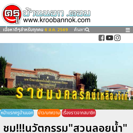
เนื้อหาดีๆสำหรับทุกคน
6 ส.ค. 2569
☰
ค้นหา
หน้าแรกครูบ้านนอก
ข่าว/บทความ
เรื่องราวจากสมาชิก
ชม!!!นวัตกรรม"สวนลอยน้ำ"