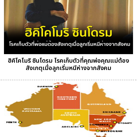
ฮิคิโคโมริ ซินโดรม โรคเก็บตัวที่คุณพ่อคุณแม่ต้อง
สังเกตุเมื่อลูกเริ่มหนีห่างจากสังคม