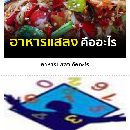
อาหารแสลง คืออะไร