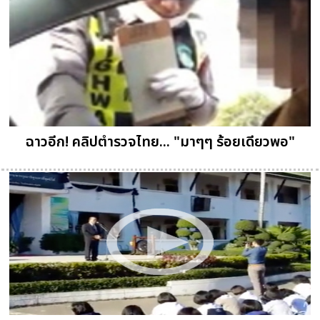
ฉาวอีก! คลิปตำรวจไทย... "มาๆๆ ร้อยเดียวพอ"