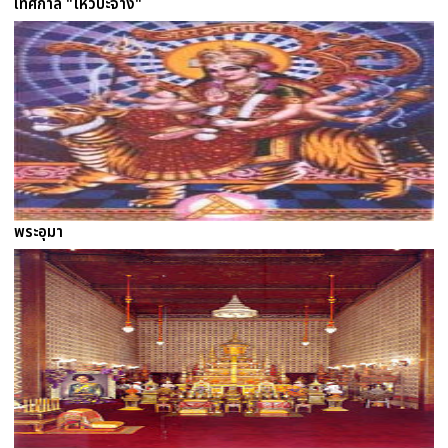
เทศกาล "ไหว้บะจ่าง"
พระอุมา