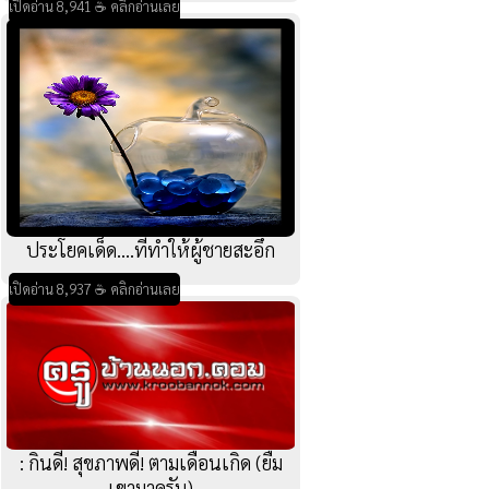
เปิดอ่าน 8,941 ☕ คลิกอ่านเลย
ประโยคเด็ด....ที่ทำให้ผู้ชายสะอึก
เปิดอ่าน 8,937 ☕ คลิกอ่านเลย
: กินดี! สุขภาพดี! ตามเดือนเกิด (ยืม
เขามาครับ)