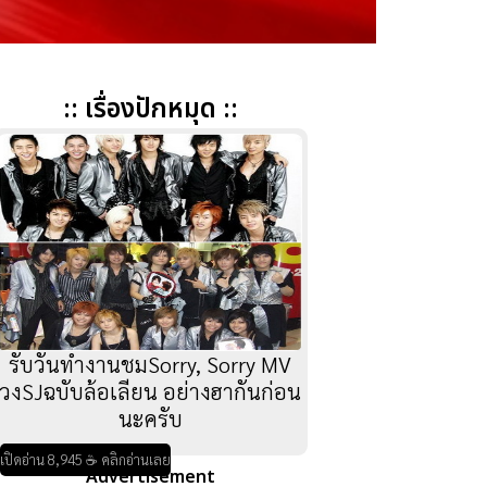
:: เรื่องปักหมุด ::
รับวันทำงานชมSorry, Sorry MV
วงSJฉบับล้อเลียน อย่างฮากันก่อน
นะครับ
เปิดอ่าน 8,945 ☕ คลิกอ่านเลย
Advertisement