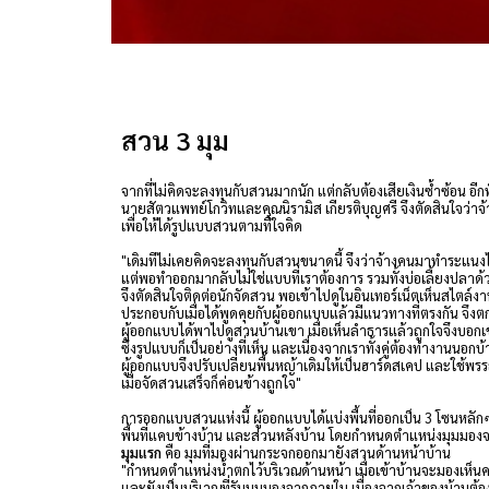
สวน 3 มุม
จากที่ไม่คิดจะลงทุนกับสวนมากนัก แต่กลับต้องเสียเงินซ้ำซ้อน อีกทั้
นายสัตวแพทย์โกวิทและคุณนิรามิส เกียรติบุญศรี จึงตัดสินใจว่า
เพื่อให้ได้รูปแบบสวนตามที่ใจคิด
"เดิมทีไม่เคยคิดจะลงทุนกับสวนขนาดนี้ จึงว่าจ้างคนมาทำระแนง
แต่พอทำออกมากลับไม่ใช่แบบที่เราต้องการ รวมทั้งบ่อเลี้ยงปลาด้
จึงตัดสินใจติดต่อนักจัดสวน พอเข้าไปดูในอินเทอร์เน็ตเห็นสไตล์
ประกอบกับเมื่อได้พูดคุยกับผู้ออกแบบแล้วมีแนวทางที่ตรงกัน จึงต
ผู้ออกแบบได้พาไปดูสวนบ้านเขา เมื่อเห็นลำธารแล้วถูกใจจึงบอกเ
ซึ่งรูปแบบก็เป็นอย่างที่เห็น และเนื่องจากเราทั้งคู่ต้องทำงานนอ
ผู้ออกแบบจึงปรับเปลี่ยนพื้นหญ้าเดิมให้เป็นฮาร์ดสเคป และใช้พรรณ
เมื่อจัดสวนเสร็จก็ค่อนข้างถูกใจ"
การออกแบบสวนแห่งนี้ ผู้ออกแบบได้แบ่งพื้นที่ออกเป็น 3 โซนหลักๆ
พื้นที่แคบข้างบ้าน และส่วนหลังบ้าน โดยกำหนดตำแหน่งมุมมอ
มุมแรก
คือ มุมที่มองผ่านกระจกออกมายังสวนด้านหน้าบ้าน
"กำหนดตำแหน่งน้ำตกไว้บริเวณด้านหน้า เมื่อเข้าบ้านจะมองเห็
และยังเป็นบริเวณที่รับมุมมองจากภายใน เนื่องจากเจ้าของบ้านต้อง