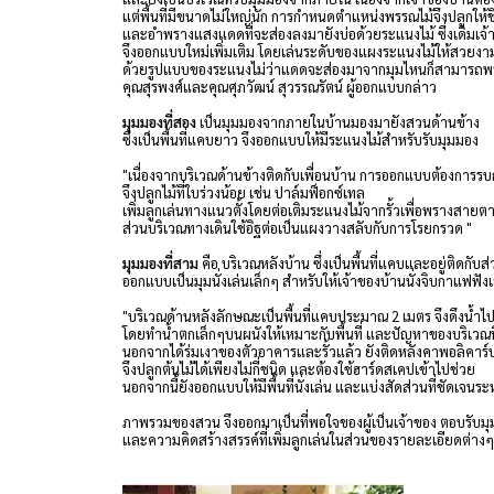
แต่พื้นที่มีขนาดไม่ใหญ่นัก การกำหนดตำแหน่งพรรณไม้จึงปลูกให้ช
และอำพรางแสงแดดที่จะส่องลงมายังบ่อด้วยระแนงไม้ ซึ่งเดิมเจ้าข
จึงออกแบบใหม่เพิ่มเติม โดยเล่นระดับของแผงระแนงไม้ให้สวยงา
ด้วยรูปแบบของระแนงไม่ว่าแดดจะส่องมาจากมุมไหนก็สามารถพราง
คุณสุรพงศ์และคุณศุภวัฒน์ สุวรรณรัตน์ ผู้ออกแบบกล่าว
มุมมองที่สอง
เป็นมุมมองจากภายในบ้านมองมายังสวนด้านข้าง
ซึ่งเป็นพื้นที่แคบยาว จึงออกแบบให้มีระแนงไม้สำหรับรับมุมมอง
"เนื่องจากบริเวณด้านข้างติดกับเพื่อนบ้าน การออกแบบต้องการรบก
จึงปลูกไม้ที่ใบร่วงน้อย เช่น ปาล์มฟ็อกซ์เทล
เพิ่มลูกเล่นทางแนวตั้งโดยต่อเติมระแนงไม้จากรั้วเพื่อพราง
ส่วนบริเวณทางเดินใช้อิฐต่อเป็นแผงวางสลับกับการโรยกรวด "
มุมมองที่สาม
คือ บริเวณหลังบ้าน ซึ่งเป็นพื้นที่แคบและอยู่ติดกับส
ออกแบบเป็นมุมนั่งเล่นเล็กๆ สำหรับให้เจ้าของบ้านนั่งจิบกาแฟฟัง
"บริเวณด้านหลังลักษณะเป็นพื้นที่แคบประมาณ 2 เมตร จึงดึงน้ำไ
โดยทำน้ำตกเล็กๆบนผนังให้เหมาะกับพื้นที่ และปัญหาของบริเวณนี้
นอกจากได้ร่มเงาของตัวอาคารและรั้วแล้ว ยังติดหลังคาพอลิคาร์
จึงปลูกต้นไม้ได้เพียงไม่กี่ชนิด และต้องใช้ฮาร์ดสเคปเข้าไปช่วย
นอกจากนี้ยังออกแบบให้มีพื้นที่นั่งเล่น และแบ่งสัดส่วนที่ชัดเจนร
ภาพรวมของสวน จึงออกมาเป็นที่พอใจของผู้เป็นเจ้าของ ตอบรับ
และความคิดสร้างสรรค์ที่เพิ่มลูกเล่นในส่วนของรายละเอียดต่างๆ