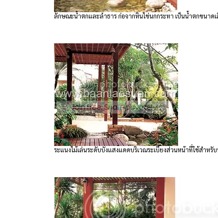
ลักษณะน้ำตกและลำธาร ก่อจากหินไข่นกกระทา เป็นน้ำตกขนาดเล็
ระแนงไม้เล่นระดับบังแสงแดดบริเวณระเบียงส่วนหน้าที่ใช้สำหรับนั