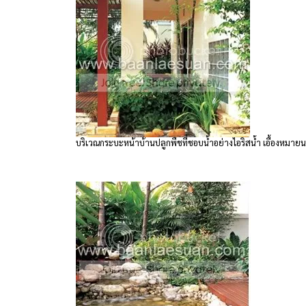
บริเวณกระบะหน้าบ้านปลูกพืชที่ชอบน้ำอย่างไอริสน้ำ เอื้องหมา