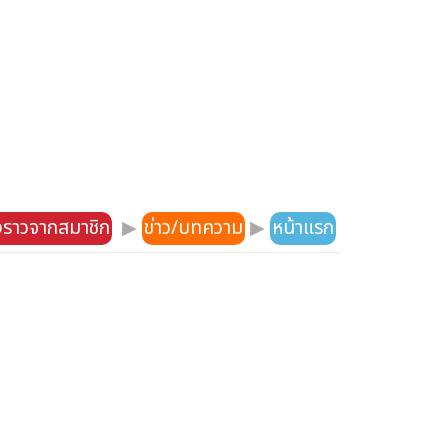
องราวจากสมาชิก
▶
ข่าว/บทความ
▶
หน้าแรก