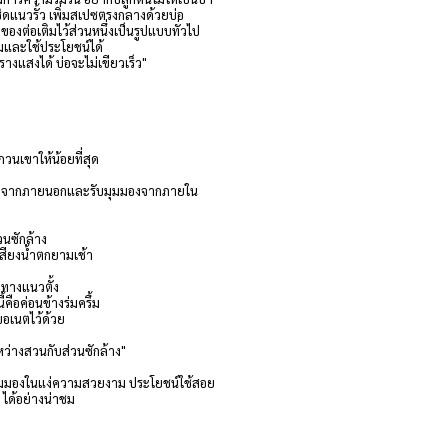
ิดแนวรั้ว เพิ่มสเปซตรงกลางด้วยบ่อ
องต่อเติมไว้ส่วนหนึ่งเป็นรูปแบบทั่วไป
มและใช้ประโยชน์ได้
แสงได้ บ่อจะไม่เขียวเร็ว"
วนเขาให้น้อยที่สุด
สายตาจากภายนอกและรับมุมมองจากภายใน
่วนซักล้าง
เสียงน้ำตกยามเช้า
ปทางแนวตั้ง
คือค่อนข้างร่มครึ้ม
บอเนตไว้ด้วย
ะหว่างสวนกับส่วนซักล้าง"
มุมมองในแง่ความสวยงาม ประโยชน์ใช้สอย
 ได้อย่างน่าชม