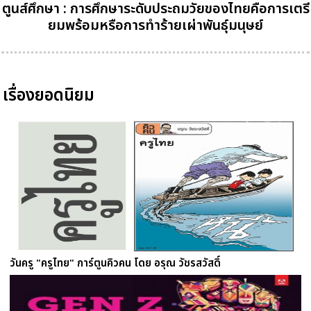
ตูนส์ศึกษา : การศึกษาระดับประถมวัยของไทยคือการเตรี
ยมพร้อมหรือการทำร้ายเผ่าพันธุ์มนุษย์
เรื่องยอดนิยม
วันครู "ครูไทย" การ์ตูนคิวคน โดย อรุณ วัชรสวัสดิ์