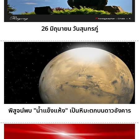
26 มิถุนายน วันสุนทรภู่
พิสูจน์พบ "น้ำแข็งแห้ง" เป็นหิมะตกบนดาวอังคาร