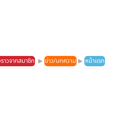
องราวจากสมาชิก
▶
ข่าว/บทความ
▶
หน้าแรก