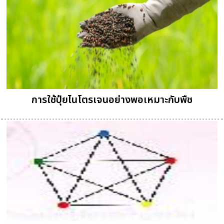
การใช้ปุ๋ยไนโตรเจนอย่างพอเหมาะกับพืช