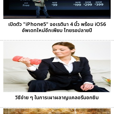
เปิดตัว "iPhone5" จอเรตินา 4 นิ้ว พร้อม iOS6
อัพเดทใหม่อีกเพียบ ไทยรอปลายปี
วิธีง่าย ๆ ในการเผาผลาญแคลอรีนอกยิม