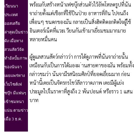
พร้อมกับสร้างหน้าเฟซบุ๊กส่วนตัวไว้อัพโหลดรูปที่นัน
เวียนนา
จาถ่ายตั้งแต่เชือกที่ใช้ปีนป่าย อาหารที่กิน ไปจนถึง
ประเทศ
เพื่อนๆ ขนดกของมัน กลายเป็นสิ่งฮิตติดอกติดใจผู้ใช้
ออสเตรีย
อินเตอร์เน็ตที่แวะเ วียนกันเข้ามาเยี่ยมชมมากมาย
ล่าสุดเป็นข่าว
หลายหมื่นคน
ดัง เมื่อทาง
สวนสัตว์จัด
ผู้ดูแลสวนสัตว์กล่าวว่า การได้ดูภาพที่นันจาถ่ายนั้น
ทำอัลบั้มภาพ
เหมือนกับเป็นการได้มองผ ่านสายตาของมัน พร้อมทั้ง
ของนันจา
กล่าวชมว่า นันจามีรสนิยมศิลป์ที่ยอดเยี่ยมมาก ก่อน
เผยแพร่ทาง
หน้านี้เคยเป็นจิตรกรโชว์ลีลาวาดภาพ เคยมีผู้แย่ง
เว็บไซต์เฟ
ประมูลไปในราคาที่สูงถึง 2 พันปอนด์ หรือราว 1 แสน
ซบุ๊ก มีแฟนๆ
บาท
เข้าชมหนา
แน่น ตามข่าว
เมื่อ 3 ธ.ค.