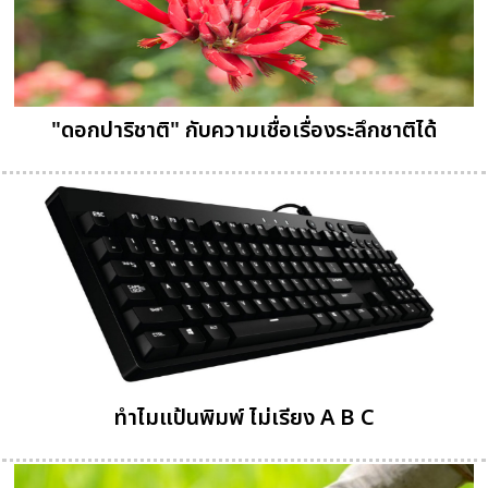
"ดอกปาริชาติ" กับความเชื่อเรื่องระลึกชาติได้
ทำไมแป้นพิมพ์ ไม่เรียง A B C