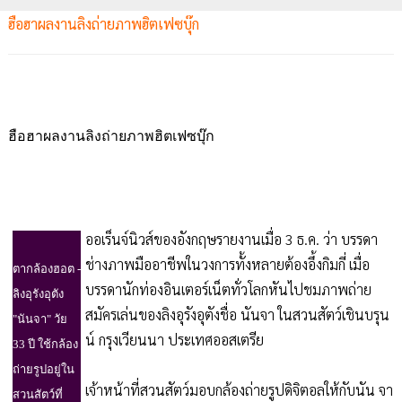
ฮือฮาผลงานลิงถ่ายภาพฮิตเฟซบุ๊ก
ฮือฮาผลงานลิงถ่ายภาพฮิตเฟซบุ๊ก
ออเร็นจ์นิวส์ของอังกฤษรายงานเมื่อ 3 ธ.ค. ว่า บรรดา
ช่างภาพมืออาชีพในวงการทั้งหลายต้องอึ้งกิมกี่ เมื่อ
ตากล้องฮอต
-
บรรดานักท่องอินเตอร์เน็ตทั่วโลกหันไปชมภาพถ่าย
ลิงอุรังอุตัง
สมัครเล่นของลิงอุรังอุตังชื่อ นันจา ในสวนสัตว์เชินบรุน
"นันจา" วัย
น์ กรุงเวียนนา ประเทศออสเตรีย
33 ปี ใช้กล้อง
ถ่ายรูปอยู่ใน
เจ้าหน้าที่สวนสัตว์มอบกล้องถ่ายรูปดิจิตอลให้กับนัน จา
สวนสัตว์ที่