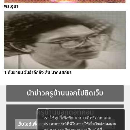
พระอุมา
1 กันยายน วันรำลึกถึง สืบ นาคะเสถียร
นำข่าวครูบ้านนอกไปติดเว็บ
ครูบ้านนอกดอทคอม
เราใช้คุกกี้เพื่อพัฒนาประสิทธิภาพ และ
เว็บไซต์เพื่อครู ข่าวการศึกษา ความรู้ การศึกษาไทย
ประสบการณ์ที่ดีในการใช้เว็บไซต์ของคุณ