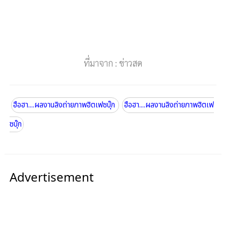
ที่มาจาก : ข่าวสด
ฮือฮา....ผลงานลิงถ่ายภาพฮิตเฟซบุ๊ก
ฮือฮา....ผลงานลิงถ่ายภาพฮิตเฟ
ซบุ๊ก
Advertisement