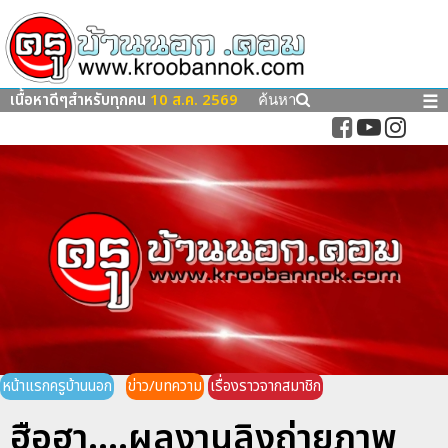
เนื้อหาดีๆสำหรับทุกคน
10 ส.ค. 2569
☰
ค้นหา
หน้าแรกครูบ้านนอก
ข่าว/บทความ
เรื่องราวจากสมาชิก
ฮือฮา....ผลงานลิงถ่ายภาพ