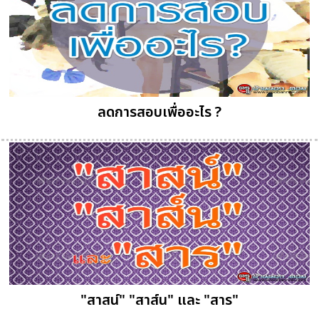
ลดการสอบเพื่ออะไร ?
"สาสน์" "สาส์น" และ "สาร"