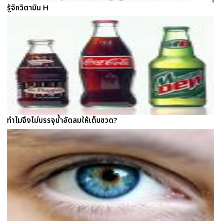
รู้จักวิตามิน H
ทำไมจึงไม่บรรจุน้ำอัดลมให้เต็มขวด?