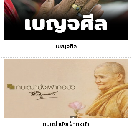
เบญจศีล
กบเฒ่านั่งเฝ้ากอบัว