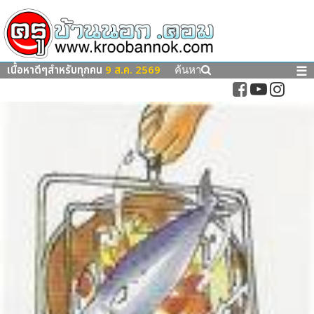
เนื้อหาดีๆสำหรับทุกคน
9 ส.ค. 2569
☰
ค้นหา