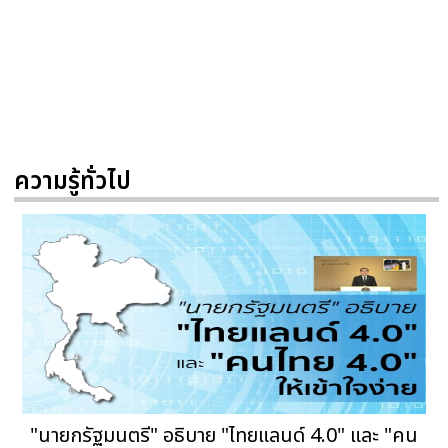
ความรู้ทั่วไป
"นายกรัฐมนตรี" อธิบาย "ไทยแลนด์ 4.0" และ "คน