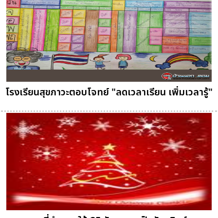
โรงเรียนสุขภาวะตอบโจทย์ "ลดเวลาเรียน เพิ่มเวลารู้"