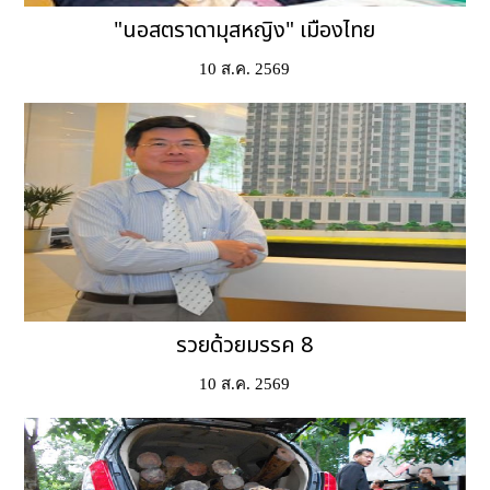
"นอสตราดามุสหญิง" เมืองไทย
10 ส.ค. 2569
รวยด้วยมรรค 8
10 ส.ค. 2569