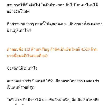
สามารถใช้เปิดปิดไฟ ในตัวบ้านเวลาเดินไปไหนมาไหนได้
อย่างอัตโนมัติ
ที่กล่าวมาคร่าวๆ ตอนนี้ให้คุณลองประเมินราคาทั้งหมดของ
บ้านดูสิเท่าไหร่
คำตอบคือ 113 ล้านเหรียญ ถ้าคิดเป็นเงินไทยก็ 4,520 ล้าน
บาทนี่สมมติเงินดอลคือ40
ซึ่งสถิตินี้ก็ไม่เท่าไร
อยากจะบอกว่า บิลเกตต์ ได้รับเลือกจากนิตยสาร Forbes ว่า
เป็นคนที่รวยที่สุด
ในปี 2005 บิลมีรายได้ 46.5 พันล้านเหรีญ คิดเป็นเงินไทยคือ