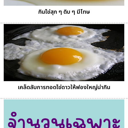
กินไข่สุก ๆ ดิบ ๆ มีโทษ
เคล็ดลับการทอดไข่ดาวให้ฟองใหญ่น่ากิน