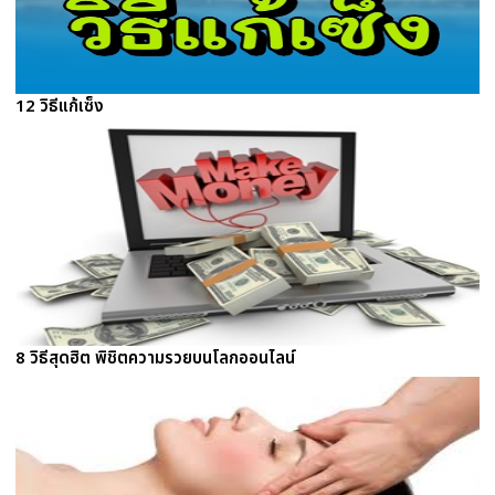
12 วิธีแก้เซ็ง
8 วิธีสุดฮิต พิชิตความรวยบนโลกออนไลน์