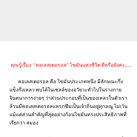
คุณรู้เรื่อง “คอเลสเตอรอล” ไขมันแห่งชีวิต
ดีหรือยังคะ.....
คอเลสเตอรอล คือ ไขมันประเภทหนึ่ง มีลักษณะกึ่ง
แข็งกึ่งเหลว พบได้ในเซลล์ของอวัยวะทั่วไปในร่างกาย
จินตนาการง่ายๆ ว่าส่วนประกอบที่เป็นของเหลวในตัวเรา
ล้วนมีคอเลสเตอรอลแทรกซึมเป็นเจ้าถิ่นอยู่ทุกอณู ไม่เว้น
แม้แต่ส่วนสำคัญที่สุดอย่างก้อนไขมันทรงประสิทธิภาพที่
เรียกว่า สมอง