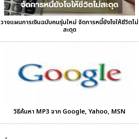
วางแผนการเงินฉบับคนรุ่นใหม่ จัดการหนี้ยังไงให้ชีวิตไม่
สะดุด
วิธีค้นหา MP3 จาก Google, Yahoo, MSN