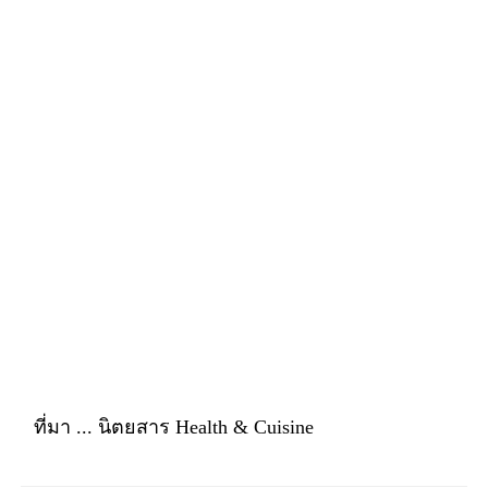
ที่มา ... นิตยสาร Health & Cuisine