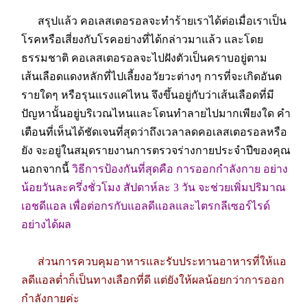
สรุปแล้ว คอเลสเตอรอลจะทำร้ายเราได้ต่อเมื่อเราเป็น
โรคหรือเสี่ยงกับโรคอย่างที่ได้กล่าวมาแล้ว และโดย
ธรรมชาติ คอเลสเตอรอลจะไปฝังตัวเป็นคราบอยู่ตาม
เส้นเลือดแดงหลักที่ไปเลี้ยงอวัยวะต่างๆ การที่จะเกิดอันต
รายใดๆ หรือรุนแรงแค่ไหน จึงขึ้นอยู่กับว่าเส้นเลือดที่มี
ปัญหานั้นอยู่บริเวณไหนและโดนทำลายไปมากเพียงใด คำ
เตือนที่เห็นได้ชัดเจนที่สุดว่าถึงเวลาลดคอเลสเตอรอลหรือ
ยัง จะอยู่ในสมุดรายงานการตรวจร่างกายประจำปีของคุณ
นอกจากนี้
วิธีการป้องกันที่สุดคือ การออกกำลังกาย อย่าง
น้อยวันละครึ่งชั่วโมง สัปดาห์ละ 3 วัน จะช่วยเพิ่มปริมาณ
เอชดีแอล เพื่อต่อกรกับแอลดีแอลและไตรกลีเซอร์ไรด์
อย่างได้ผล
ส่วนการควบคุมอาหารและรับประทานอาหารที่ให้แอ
ลดีแอลต่ำก็เป็นทางเลือกที่ดี แต่ยังให้ผลน้อยกว่าการออก
กำลังกายค่ะ