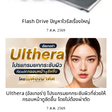
Flash Drive ปัญหาไวรัสเรื่องใหญ่
7 ส.ค. 2569
Ulthera (อัลเทอร่า) โปรแกรมยกกระชับผิวที่ช่วยให้
กรอบหน้าดูชัดขึ้น โดยไม่ต้องผ่าตัด
7 ส.ค. 2569