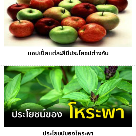
แอปเปิ้ลแต่ละสีมีประโยชน์ต่างกัน
ประโยชน์ของโหระพา