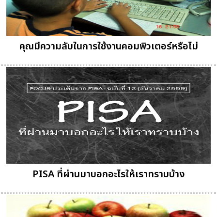
คุณมีความลับในการใช้งานคอมพิวเตอร์หรือไม่
PISA ที่ผ่านมาบอกอะไรให้เราทราบบ้าง