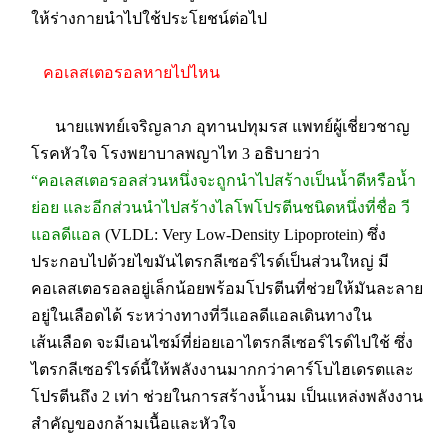
ให้ร่างกายนำไปใช้ประโยชน์ต่อไป
คอเลสเตอรอลหายไปไหน
นายแพทย์เจริญลาภ อุทานปทุมรส แพทย์ผู้เชี่ยวชาญ
โรคหัวใจ โรงพยาบาลพญาไท 3 อธิบายว่า
“คอเลสเตอรอลส่วนหนึ่งจะถูกนำไปสร้างเป็นน้ำดีหรือน้ำ
ย่อย และอีกส่วนนำไปสร้างไลโพโปรตีนชนิดหนึ่งที่ชื่อ วี
แอลดีแอล
(VLDL: Very Low-Density Lipoprotein) ซึ่ง
ประกอบไปด้วยไขมันไตรกลีเซอร์ไรด์เป็นส่วนใหญ่ มี
คอเลสเตอรอลอยู่เล็กน้อยพร้อมโปรตีนที่ช่วยให้มันละลาย
อยู่ในเลือดได้ ระหว่างทางที่วีแอลดีแอลเดินทางใน
เส้นเลือด จะมีเอนไซม์ที่ย่อยเอาไตรกลีเซอร์ไรด์ไปใช้ ซึ่ง
ไตรกลีเซอร์ไรด์นี้ให้พลังงานมากกว่าคาร์โบไฮเดรตและ
โปรตีนถึง 2 เท่า ช่วยในการสร้างน้ำนม เป็นแหล่งพลังงาน
สำคัญของกล้ามเนื้อและหัวใจ