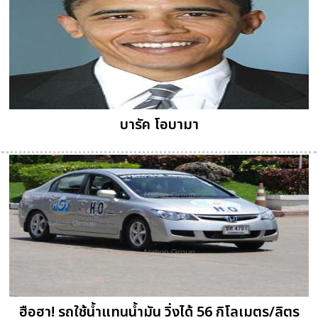
บารัค โอบามา
ฮือฮา! รถใช้น้ำแทนน้ำมัน วิ่งได้ 56 กิโลเมตร/ลิตร