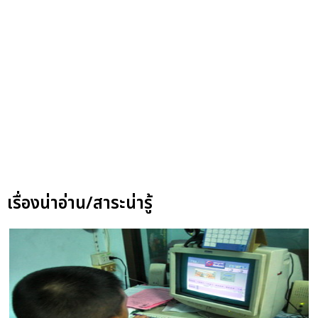
เรื่องน่าอ่าน/สาระน่ารู้