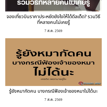
จองเที่ยวบินราคาประหยัดยังไงให้ได้ดีลเด็ด? รวมวิธี
ที่หลายคนไม่เคยรู้
7 ส.ค. 2569
รู้ยังหมากัดคน บางกรณีฟ้องเจ้าของหมาไม่ได้นะ
7 ส.ค. 2569