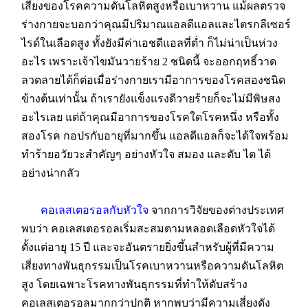
เสี่ยงของโรคความดันโลหิตสูงหรือเบาหวาน แม้ผลตรวจ
ร่างกายจะบอกว่าคุณมีปริมาณแอลดีแอลและไตรกลีเซอร์
ไรด์ในเลือดสูง ทั้งยังมีค่าเอชดีแอลที่ต่ำ ก็ไม่น่าเป็นห่วง
อะไร เพราะเจ้าไขมันวายร้าย 2 ชนิดนี้ จะออกฤทธิ์วาด
ลวดลายได้ก็ต่อเมื่อร่างกายเรามีอาการของโรคสองชนิด
ข้างต้นเท่านั้น ถ้าเรายังแข็งแรงดีวายร้ายก็จะไม่มีพิษสง
อะไรเลย แต่ถ้าคุณมีอาการของโรคใดโรคหนึ่ง หรือทั้ง
สองโรค กอปรกับอายุที่มากขึ้น แอลดีแอลก็จะได้ใจพร้อม
ทำร้ายอวัยวะสำคัญๆ อย่างหัวใจ สมอง และตับ ไต ได้
อย่างน่ากลัว
คอเลสเตอรอลกับหัวใจ
จากการวิจัยของต่างประเทศ
พบว่า คอเลสเตอรอลเริ่มสะสมตามหลอดเลือดหัวใจได้
ตั้งแต่อายุ 15 ปี และจะอันตรายยิ่งขึ้นสำหรับผู้ที่มีความ
เสี่ยงทางพันธุกรรมเป็นโรคเบาหวานหรือความดันโลหิต
สูง โดยเฉพาะโรคทางพันธุกรรมที่ทำให้ตับสร้าง
คอเลสเตอรอลมากกว่าปกติ หากพบว่ามีความเสี่ยงดัง