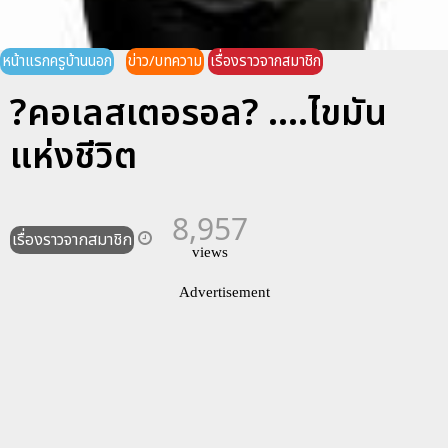
หน้าแรกครูบ้านนอก
ข่าว/บทความ
เรื่องราวจากสมาชิก
?คอเลสเตอรอล? ....ไขมัน
แห่งชีวิต
8,957
เรื่องราวจากสมาชิก
views
Advertisement