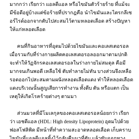
มากกว่า เรียกว่า แอลดีแอล หรือไขมันตัวร้ายร้าย ที่แม้จะ
มีข้อดีอยู่บ้างแต่ข้อร้ายที่ปรากฎคือ นำไขมันและไตรกลีเซ
อร์ไรด์ออกจากตับไปสะสมไว้ตามหลอดเลือด สร้างปัญหา
ให้แก่หลอดเลือด
คนที่กินอาหารที่อุดมไปด้วยไขมันและคอเลสเตอรอล
เมื่อรวมกับที่ร่างกายผลิตคอเลสเตอรอลออกมาตามปกติ
จะทำให้วัฏจักรคอเลสเตอรอลในร่างกายไม่สมดุล คือมี
มากจนเกินพอดี เหลือใช้ ตับทำลายไม่ทัน บางส่วนจึงเหลือ
รอดออกไปสะสมตามผนังหลอดเลือดแดง ทำให้หลอดเลือด
แดงบริเวณนั้นสูญเสียการทำงาน ทั้งตีบ ตัน หรือแตก เป็น
เหตุให้เกิดโรคร้ายต่างๆ ตามมา
ส่วนมวลที่มีโมเลกุลของคอเลสเตอรอลน้อยกว่า เรียก
ว่า เอชดีแอล (HDL: High density Lipoprotein) อุดมไปด้วย
ฟอสโฟลิพิด มีหน้าที่ทำความสะอาดหลอดเลือด เก็บคราบ
ไขมันที่แอลดีแอลทิ้งไว้กลับคืนมาที่ตับ แล้วขับออกทาง