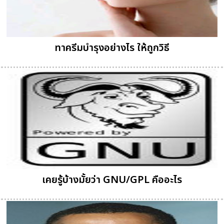
ทาครีมบำรุงอย่างไร ให้ถูกวิธี
เคยรู้บ้างมั้ยว่า GNU/GPL คืออะไร