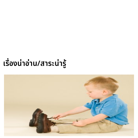
เรื่องน่าอ่าน/สาระน่ารู้