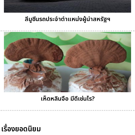
ลีมูซีนรถประจำตำแหน่งผู้นำสหรัฐฯ
เห็ดหลินจือ มีดีเช่นไร?
เรื่องยอดนิยม