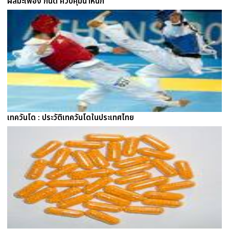
ผลมะเฟือง กินดี ควบคุมน้ำหนัก
เทควันโด : ประวัติเทควันโดในประเทศไทย