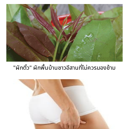
"ผักติ้ว" ผักพื้นบ้านชาวอีสานที่ไม่ควรมองข้าม