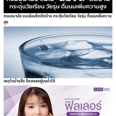
กรมอนามัย แนะมีนมจืดติดบ้าน กระตุ้นวัยเรียน วัยรุ่น ดื่มนมเพิ่มความ
สูง
เหตุใดน้ำแข็ง จึงลอยอยู่บนน้ำได้