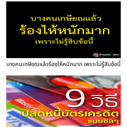
บางคนเกษียณแล้วร้องไห้หนักมาก เพราะไม่รู้สิบข้อนี้