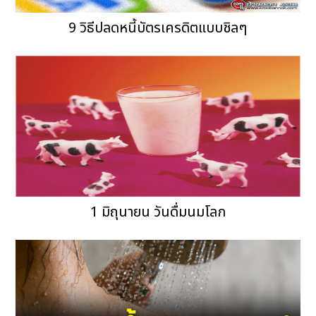
9 วิธีปลดหนี้บัตรเครดิตแบบชิลๆ
1 มิถุนายน วันดื่มนมโลก