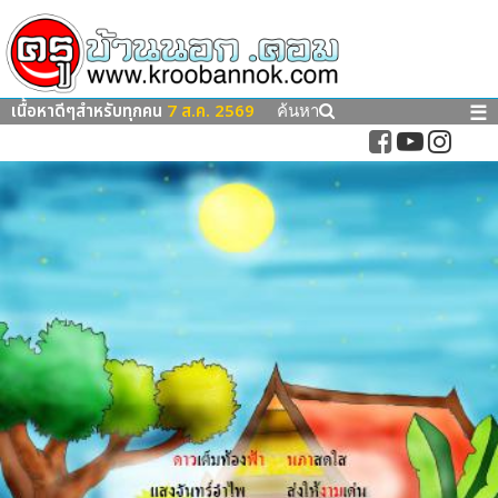
เนื้อหาดีๆสำหรับทุกคน
7 ส.ค. 2569
☰
ค้นหา