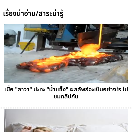
เรื่องน่าอ่าน/สาระน่ารู้
เมื่อ "ลาวา" ปะทะ "น้ำแข็ง" ผลลัพธ์จะเป็นอย่างไร ไป
ชมคลิปกัน