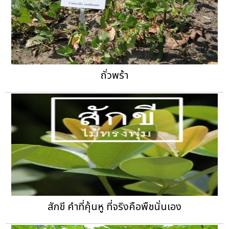
ถั่วพร้า
สักขี คำที่คุ้นหู ที่จริงคือพืชนั่นเอง