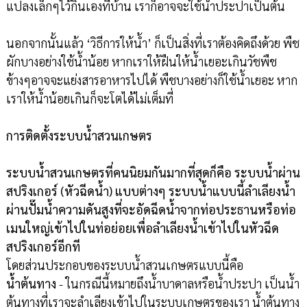
แปลงเล็กๆไว้กินเองที่บ้าน เราก็อาจจะใช้น้ำประปาเป็นต้น
นอกจากนั้นแล้ว ‘วิธีการให้น้ำ’ ก็เป็นสิ่งที่เราต้องคิดถึงด้วย พืช
ผักบางอย่างใช้น้ำน้อย หากเราให้ฝืนให้น้ำเยอะเกินวัชพืช
ข้างๆอาจจะแย่งสารอาหารไปได้ พืชบางอย่างก็ใช้น้ำเยอะ หาก
เราให้น้ำน้อยเกินก็จะโตได้ไม่เต็มที่
การติดตั้งระบบน้ำสวนเกษตร
ระบบน้ำสวนเกษตรที่คนนิยมกันมากที่สุดก็คือ ระบบน้ำผ่าน
สปริงเกอร์ (หัวฉีดน้ำ) แบบต่างๆ ระบบน้ำแบบนี้ลำเลียงน้ำ
ผ่านปั๊มน้ำความดันสูงที่จะอัดฉีดน้ำจากท่อประธานหรือท่อ
เมนใหญ่เข้าไปในท่อย่อยเพื่อลำเลียงน้ำเข้าไปในหัวฉีด
สปริงเกอร์อีกที
โดยส่วนประกอบของระบบน้ำสวนเกษตรแบบนี้คือ
น้ำต้นทาง
- ในกรณีนี้หมายถึงน้ำบาดาลหรือน้ำประปา เป็นน้ำ
ต้นทางที่เราจะลำเลียงเข้าไปในระบบเกษตรของเรา น้ำต้นทาง