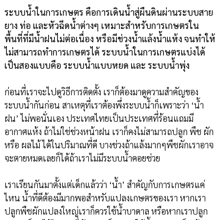
ระบบน้ำในการเกษตร คือการเดินน้ำสู่ผืนดินผ่านระบบสาย
ยาง ท่อ และหัวฉีดน้ำต่างๆ เหมาะสำหรับการเกษตรใน
พื้นที่ที่มีน้ำฝนไม่ต่อเนื่อง หรือมีช่วงน้ำแล้งน้ำแห้ง จนทำให้
ไม่สามารถทำการเกษตรได้ ระบบน้ำในการเกษตรแบ่งได้
เป็นสองแบบคือ ระบบน้ำแบบหยด และ ระบบน้ำพุ่ง
ก่อนที่เราจะไปดูวิธีการติดตั้ง เราก็ต้องมาดูความสำคัญของ
ระบบน้ำกันก่อน สาเหตุที่เราต้องพึ่งระบบน้ำก็เพราะว่า ‘น้ำ
ฝน’ ไม่พอนั่นเอง ประเทศไทยเป็นประเทศที่ร้อนแถมมี
อากาศแห้ง ถ้าไม่ใช่ช่วงหน้าฝน เราก็คงไม่สามารถปลูก พืช ผัก
หรือ ผลไม้ ได้ในปริมาณที่ดี บางช่วงถ้าแล้งมากๆพืชผักเราอาจ
จะตายหมดเลยก็ได้ถ้าเราไม่มีระบบน้ำคอยช่วย
เราเรียนกันมาตั้งแต่เด็กแล้วว่า ‘น้ำ’ สำคัญกับการเกษตรแค่
ไหน น้ำที่ดีต้องมีมากพอสำหรับแปลงเกษตรของเรา หากเรา
ปลูกพืชผักแปลงใหญ่เราก็ควรใช้น้ำบาดาล หรือหากเราปลูก