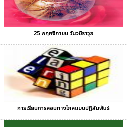
25 พฤศจิกายน วันวชิราวุธ
การเรียนการสอนทางไกลแบบปฏิสัมพันธ์