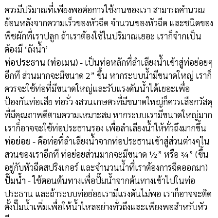
ควรมีปริมาณที่เพียงพอต่อการใช้งานของเรา สามารถคำนวณ
ย้อนหลังจากความเร็วของหัวฉีด จำนวนของหัวฉีด และชนิดของ
พืชผักที่เราปลูก ถ้าเราต้องใช้ในปริมาณเยอะ เราก็จำกเป็น
ต้องมี ‘ถังน้ำ’
ท่อประธาน (ท่อเมน)
- เป็นท่อหลักที่ลำเลียงน้ำเข้าสู่ท่อย่อยๆ
อีกที ส่วนมากจะมีขนาด 2” ขึ้น หากระบบน้ำมีขนาดใหญ่ เราก็
ควรจะใช้ท่อที่มีขนาดใหญ่และรับแรงดันน้ำได้เยอะเพื่อ
ป้องกันท่อเสีย ท่อรั่ว งสวนเกษตรที่มีขนาดใหญ่ก็ควรเลือกวัสดุ
ที่มีคุณภาพดีตามความเหมาะสม หากระบบเรามีขนาดใหญ่มาก
เราก็อาจจะใช้ท่อประธานรอง เพื่อลำเลียงน้ำให้ทั่วถึงมากขึ้น
ท่อย่อย
- คือท่อที่ลำเลียงน้ำจากท่อประธานเข้าสู่ส่วนต่างๆใน
สวนของเราอีกที ท่อย่อยส่วนมากจะมีขนาด ½” หรือ ¾” (ขึ้น
อยู่กับหัวฉีดสปริงเกอร์ และจำนวนน้ำที่เราต้องการฉีดออกมา)
ปั๊มน้ำ
- ใช้ตอนต้นทางเพื่อปั๊มน้ำจากต้นทางเข้าไปในท่อ
ประธาน และถ้าระบบท่อย่อยเรามีแรงดันไม่พอ เราก็อาจจะติด
ตั้งปั๊มน้ำเพิ่มเพื่อให้น้ำไหลอย่างทั่วถึงและเพียงพอสำหรับหัว