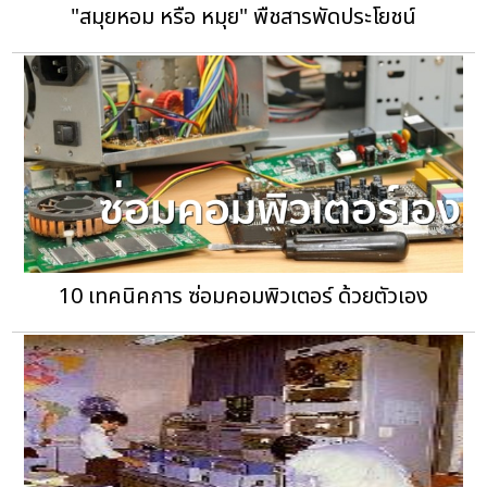
"สมุยหอม หรือ หมุย" พืชสารพัดประโยชน์
10 เทคนิคการ ซ่อมคอมพิวเตอร์ ด้วยตัวเอง