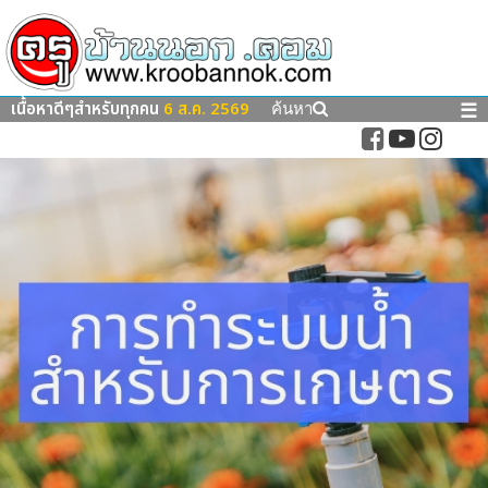
เนื้อหาดีๆสำหรับทุกคน
6 ส.ค. 2569
☰
ค้นหา