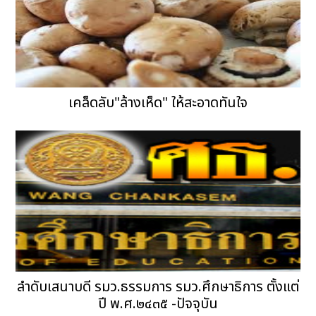
เคล็ดลับ"ล้างเห็ด" ให้สะอาดทันใจ
ลำดับเสนาบดี รมว.ธรรมการ รมว.ศึกษาธิการ ตั้งแต่
ปี พ.ศ.๒๔๓๕ -ปัจจุบัน