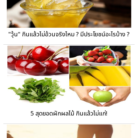
"วุ้น" กินแล้วไม่อ้วนจริงไหม ? มีประโยชน์อะไรบ้าง ?
5 สุดยอดผักผลไม้ กินแล้วไม่แก่!