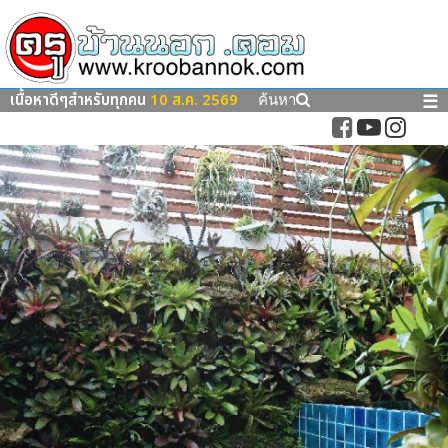
เนื้อหาดีๆสำหรับทุกคน
10 ส.ค. 2569
☰
ค้นหา