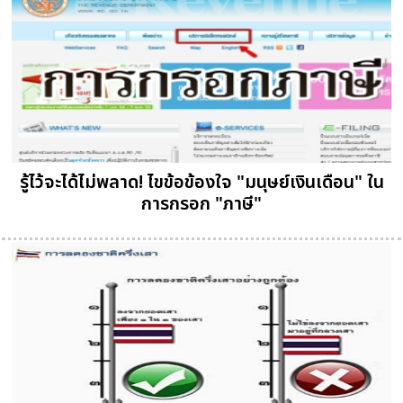
รู้ไว้จะได้ไม่พลาด! ไขข้อข้องใจ "มนุษย์เงินเดือน" ใน
การกรอก "ภาษี"