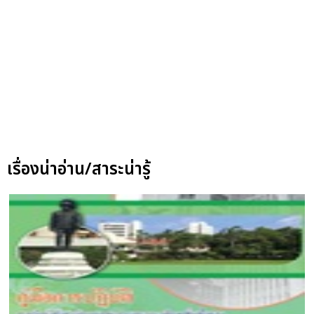
เรื่องน่าอ่าน/สาระน่ารู้