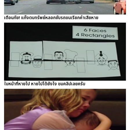
เตือนภัย! แก๊งตบทรัพย์หลอกขับรถชนเรียกค่าเสียหาย
ใบหน้าที่หายไป หายไปได้ยังไง ชมคลิปเลยครับ