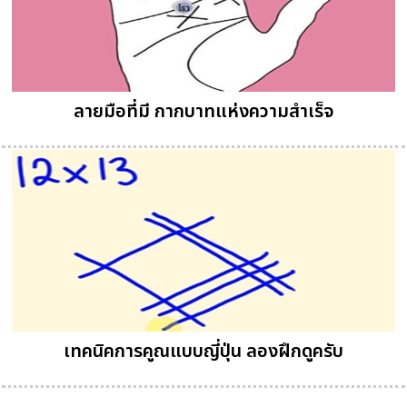
ลายมือที่มี กากบาทแห่งความสำเร็จ
เทคนิคการคูณแบบญี่ปุ่น ลองฝึกดูครับ