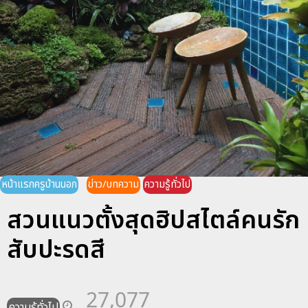
หน้าแรกครูบ้านนอก
ข่าว/บทความ
ความรู้ทั่วไป
สวนแนวตั้งสุดฮิปสไตล์คนรัก
สับปะรดสี
27,077
ความรู้ทั่วไป