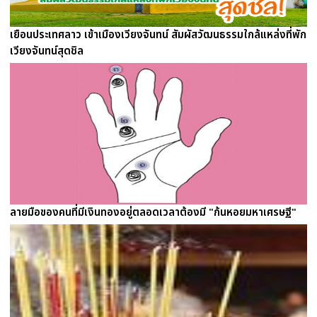
เยือนประเทศลาว เข้าเมืองเวียงจันทน์ สัมผัสวัฒนธรรมใกล้แหล่งที่พัก
เวียงจันทน์สุดชิล
ลายมือของคนที่มีเงินทองอยู่ตลอดเวลาต้องมี "ก้นหอยมหาเศรษฐี"