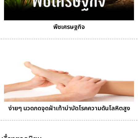
พืชเศรษฐกิจ
ง่ายๆ นวดกดจุดฝ่าเท้าบำบัดโรคความดันโลหิตสูง