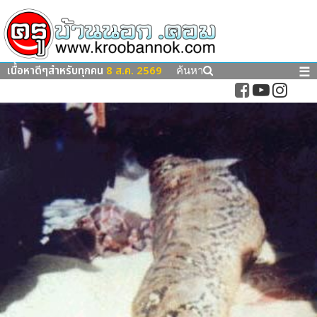
เนื้อหาดีๆสำหรับทุกคน
8 ส.ค. 2569
☰
ค้นหา