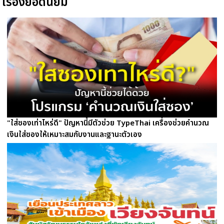
เรื่องยอดนิยม
"ใส่ซองเท่าไหร่ดี" ปัญหานี้มีตัวช่วย TypeThai เครื่องช่วยคำนวณ
เงินใส่ซองให้เหมาะสมกับงานและฐานะตัวเอง