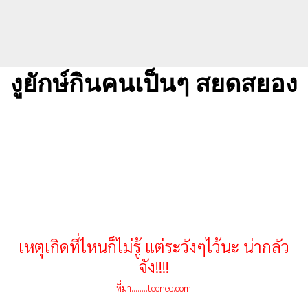
งูยักษ์กินคนเป็นๆ สยดสยอง
เหตุเกิดที่ไหนก็ไม่รู้ แต่ระวังๆไว้นะ น่ากลัว
จัง!!!!
ที่มา........teenee.com