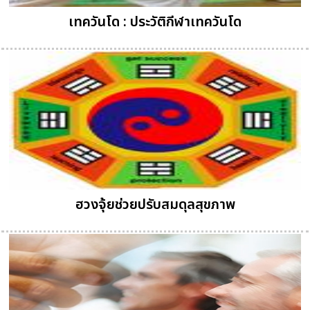
เทควันโด : ประวัติกีฬาเทควันโด
ฮวงจุ้ยช่วยปรับสมดุลสุขภาพ