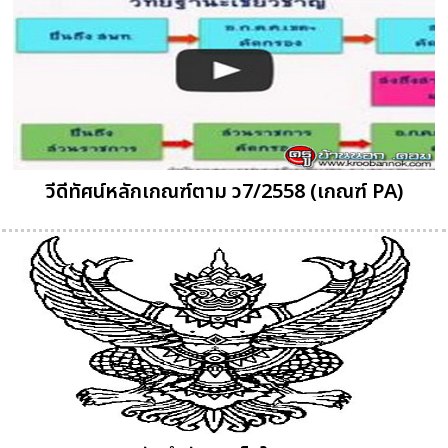
วีดีทัศน์หลักเกณฑ์ตาม ว7/2558 (เกณฑ์ PA)