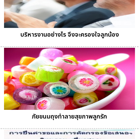
บริหารงานอย่างไร จึงจะครองใจลูกน้อง
ภัยขนมถุงทำลายสุขภาพลูกรัก