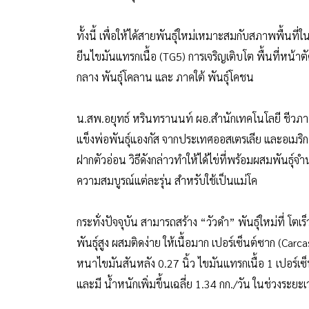
ทั้งนี้ เพื่อให้ได้สายพันธุ์ใหม่เหมาะสมกับสภาพพื้นที
ยีนไขมันแทรกเนื้อ (TG5) การเจริญเติบโต พื้นที่หน้า
กลาง พันธุ์โคลาน และ ภาคใต้ พันธุ์โคชน
น.สพ.อยุทธ์ หรินทรานนท์ ผอ.สำนักเทคโนโลยี ชีวภาพการ
แข็งพ่อพันธุ์แองกัส จากประเทศออสเตรเลีย และอเมริ
ฝากตัวอ่อน วิธีดังกล่าวทำให้ได้ไข่ที่พร้อมผสมพันธุ์จ
ความสมบูรณ์แต่ละรุ่น สำหรับใช้เป็นแม่โค
กระทั่งปัจจุบัน สามารถสร้าง “วัวดำ” พันธุ์ใหม่ที่
พันธุ์สูง ผสมติดง่าย ให้เนื้อมาก เปอร์เซ็นต์ซาก (Car
หนาไขมันสันหลัง 0.27 นิ้ว ไขมันแทรกเนื้อ 1 เปอร์เซ
และมี น้ำหนักเพิ่มขึ้นเฉลี่ย 1.34 กก./วัน ในช่วงระยะ