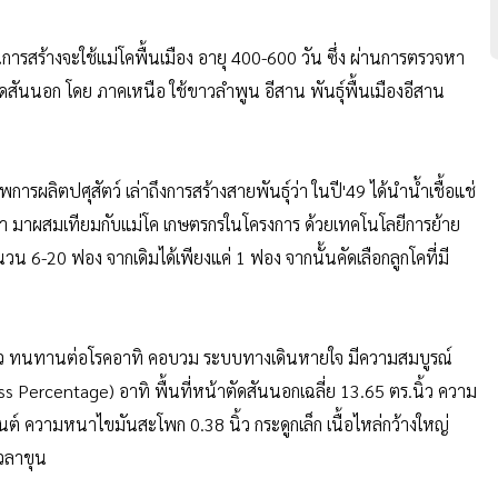
่ในการสร้างจะใช้แม่โคพื้นเมือง อายุ 400-600 วัน ซึ่ง ผ่านการตรวจหา
ตัดสันนอก โดย ภาคเหนือ ใช้ขาวลำพูน อีสาน พันธุ์พื้นเมืองอีสาน
ผลิตปศุสัตว์ เล่าถึงการสร้างสายพันธุ์ว่า ในปี'49 ได้นำน้ำเชื้อแช่
กา มาผสมเทียมกับแม่โค เกษตรกรในโครงการ ด้วยเทคโนโลยีการย้าย
ำนวน 6-20 ฟอง จากเดิมได้เพียงแค่ 1 ฟอง จากนั้นคัดเลือกลูกโคที่มี
 โตเร็ว ทนทานต่อโรคอาทิ คอบวม ระบบทางเดินหายใจ มีความสมบูรณ์
cass Percentage) อาทิ พื้นที่หน้าตัดสันนอกเฉลี่ย 13.65 ตร.นิ้ว ความ
็นต์ ความหนาไขมันสะโพก 0.38 นิ้ว กระดูกเล็ก เนื้อไหล่กว้างใหญ่
เวลาขุน