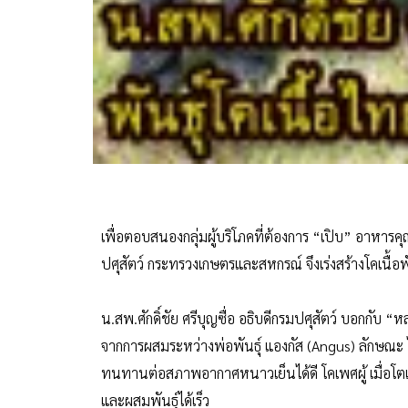
เพื่อตอบสนองกลุ่มผู้บริโภคที่ต้องการ “เปิบ” อาหารคุ
ปศุสัตว์ กระทรวงเกษตรและสหกรณ์ จึงเร่งสร้างโคเนื้อพ
น.สพ.ศักดิ์ชัย ศรีบุญซื่อ อธิบดีกรมปศุสัตว์ บอกกับ “
จากการผสมระหว่างพ่อพันธุ์ แองกัส (Angus) ลักษณะ ไ
ทนทานต่อสภาพอากาศหนาวเย็นได้ดี โคเพศผู้ เมื่อโตเต
และผสมพันธุ์ได้เร็ว