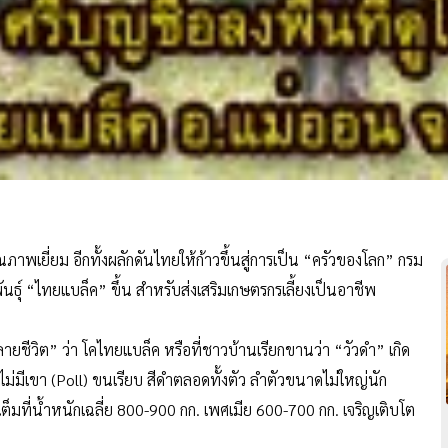
ณภาพเยี่ยม อีกทั้งผลักดันไทยให้ก้าวขึ้นสู่การเป็น “ครัวของโลก” กรม
ันธุ์ “ไทยแบล็ค” ขึ้น สำหรับส่งเสริมเกษตรกรเลี้ยงเป็นอาชีพ
หลายชีวิต” ว่า โคไทยแบล็ค หรือที่ชาวบ้านเรียกขานว่า “วัวดำ” เกิด
ม่มีเขา (Poll) ขนเรียบ สีดำตลอดทั้งตัว ลำตัวขนาดไม่ใหญ่นัก
็มที่น้ำหนักเฉลี่ย 800-900 กก. เพศเมีย 600-700 กก. เจริญเติบโต