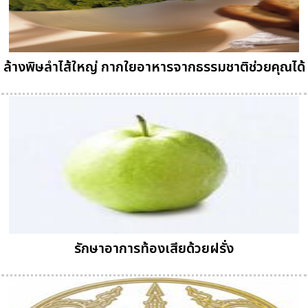
ล้างพิษลำไส้ใหญ่ กากใยอาหารจากธรรมชาติช่วยคุณได้
รักษาอาการท้องเสียด้วยฝรั่ง