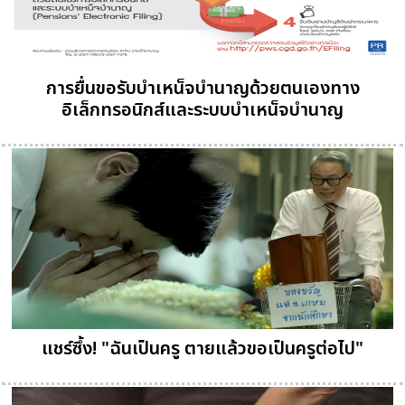
การยื่นขอรับบำเหน็จบำนาญด้วยตนเองทาง
อิเล็กทรอนิกส์และระบบบำเหน็จบำนาญ
แชร์ซึ้ง! "ฉันเป็นครู ตายแล้วขอเป็นครูต่อไป"