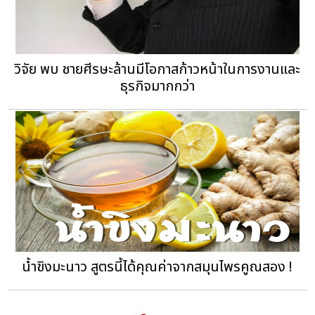
วิจัย พบ ชายศีรษะล้านมีโอกาสก้าวหน้าในการงานและ
ธุรกิจมากกว่า
น้ำขิงมะนาว สูตรนี้ได้คุณค่าจากสมุนไพรคูณสอง !