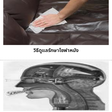
วิธีดูแลรักษาโซฟาหนัง