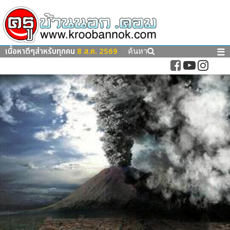
เนื้อหาดีๆสำหรับทุกคน
8 ส.ค. 2569
☰
ค้นหา