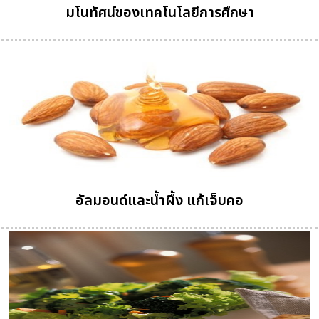
มโนทัศน์ของเทคโนโลยีการศึกษา
อัลมอนด์และน้ำผึ้ง แก้เจ็บคอ