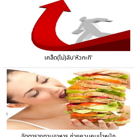
เคล็ด(ไม่)ลับ'หัวกะทิ'
จัดตารางทานอาหาร ช่วยควบคุมน้ำหนัก