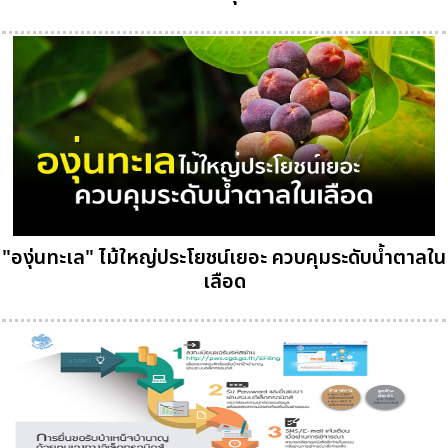
"องุ่นทะเล" ไม้ใหญ่ประโยชน์เยอะ ควบคุมระดับน้ำตาลใน
เลือด