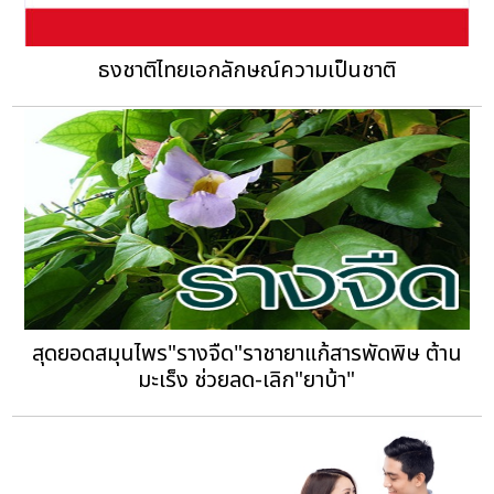
ธงชาติไทยเอกลักษณ์ความเป็นชาติ
สุดยอดสมุนไพร"รางจืด"ราชายาแก้สารพัดพิษ ต้าน
มะเร็ง ช่วยลด-เลิก"ยาบ้า"