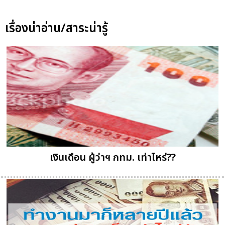
เรื่องน่าอ่าน/สาระน่ารู้
เงินเดือน ผู้ว่าฯ กทม. เท่าไหร่??