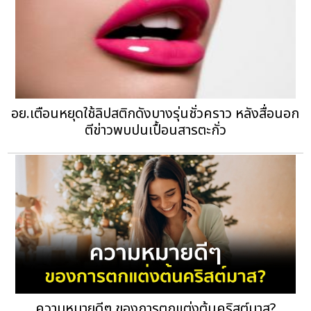
อย.เตือนหยุดใช้ลิปสติกดังบางรุ่นชั่วคราว หลังสื่อนอก
ตีข่าวพบปนเปื้อนสารตะกั่ว
ความหมายดีๆ ของการตกแต่งต้นคริสต์มาส?