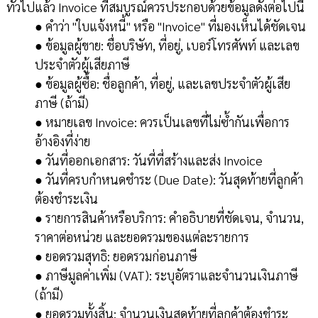
ทั่วไปแล้ว Invoice ที่สมบูรณ์ควรประกอบด้วยข้อมูลดังต่อไปนี้
● คำว่า "ใบแจ้งหนี้" หรือ "Invoice" ที่มองเห็นได้ชัดเจน
● ข้อมูลผู้ขาย: ชื่อบริษัท, ที่อยู่, เบอร์โทรศัพท์ และเลข
ประจำตัวผู้เสียภาษี
● ข้อมูลผู้ซื้อ: ชื่อลูกค้า, ที่อยู่, และเลขประจำตัวผู้เสีย
ภาษี (ถ้ามี)
● หมายเลข Invoice: ควรเป็นเลขที่ไม่ซ้ำกันเพื่อการ
อ้างอิงที่ง่าย
● วันที่ออกเอกสาร: วันที่ที่สร้างและส่ง Invoice
● วันที่ครบกำหนดชำระ (Due Date): วันสุดท้ายที่ลูกค้า
ต้องชำระเงิน
● รายการสินค้าหรือบริการ: คำอธิบายที่ชัดเจน, จำนวน,
ราคาต่อหน่วย และยอดรวมของแต่ละรายการ
● ยอดรวมสุทธิ: ยอดรวมก่อนภาษี
● ภาษีมูลค่าเพิ่ม (VAT): ระบุอัตราและจำนวนเงินภาษี
(ถ้ามี)
● ยอดรวมทั้งสิ้น: จำนวนเงินสุดท้ายที่ลูกค้าต้องชำระ