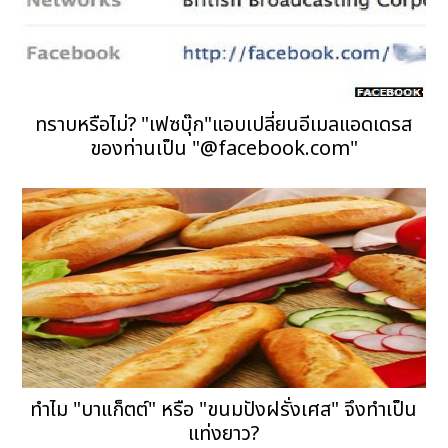
ทราบหรือไม่? "เฟซบุ๊ก"แอบเปลี่ยนอีเมลแอดเดรส
ของท่านเป็น "@facebook.com"
ทำไม "บาแก็ตต์" หรือ "ขนมปังฝรั่งเศส" จึงทำเป็น
แท่งยาว?