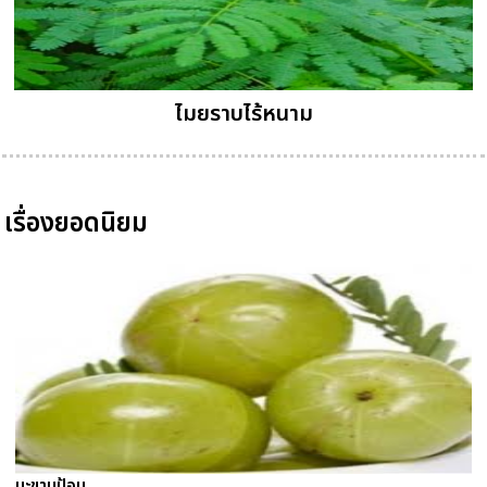
ไมยราบไร้หนาม
เรื่องยอดนิยม
มะขามป้อม