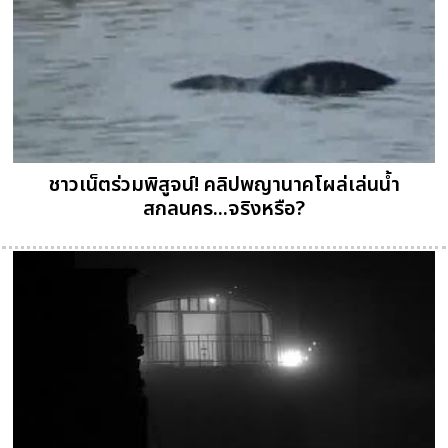
ชาวเน็ตร่วมพิสูจน์! คลิปพญานาคโผล่เล่นน้ำ
สกลนคร...จริงหรือ?