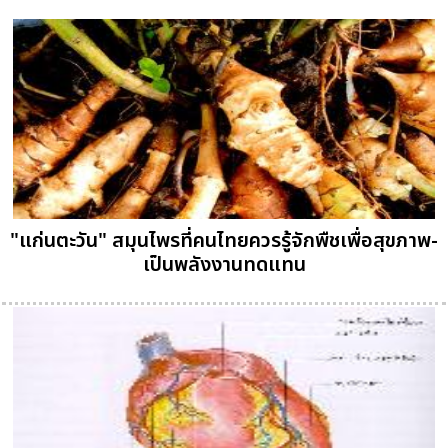
"แก่นตะวัน" สมุนไพรที่คนไทยควรรู้จักพืชเพื่อสุขภาพ-
เป็นพลังงานทดแทน