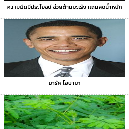
ความมืดมีประโยชน์ ช่วยต้านมะเร็ง แถมลดน้ำหนัก
บารัค โอบามา