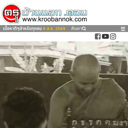
เนื้อหาดีๆสำหรับทุกคน
6 ส.ค. 2569
☰
ค้นหา