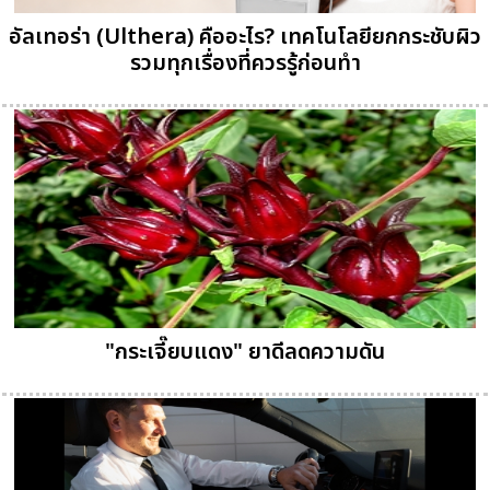
อัลเทอร่า (Ulthera) คืออะไร? เทคโนโลยียกกระชับผิว
รวมทุกเรื่องที่ควรรู้ก่อนทำ
"กระเจี๊ยบแดง" ยาดีลดความดัน