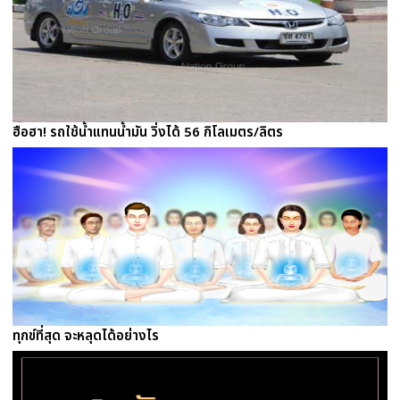
ฮือฮา! รถใช้น้ำแทนน้ำมัน วิ่งได้ 56 กิโลเมตร/ลิตร
ทุกข์ที่สุด จะหลุดได้อย่างไร