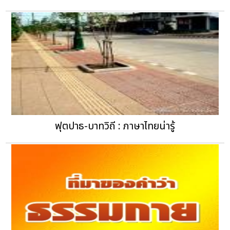
ฟุตปาธ-บาทวิถี : ภาษาไทยน่ารู้