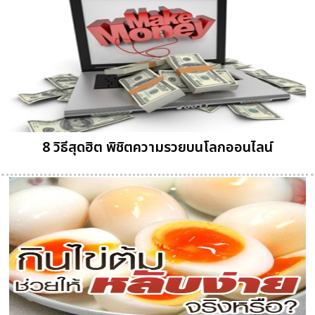
8 วิธีสุดฮิต พิชิตความรวยบนโลกออนไลน์