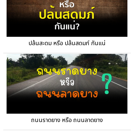
ปล้นสะดม หรือ ปล้นสดมภ์ กันแน่
ถนนราดยาง หรือ ถนนลาดยาง