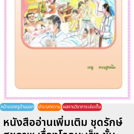
หน้าแรกครูบ้านนอก
ข่าว/บทความ
ผลงานวิชาการเล่มเต็ม
หนังสืออ่านเพิ่มเติม ชุดรักษ์