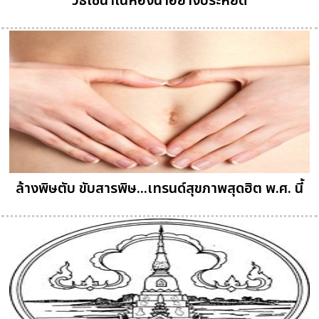
วิธีใช้น้ำในห้องน้ำอย่างประหยัด
ล้างพิษตับ ขับสารพิษ...เทรนด์สุขภาพสุดฮิต พ.ศ. นี้