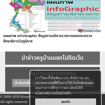
แผนภาพ infoGraphic ข้อมูลการบริหารราชการของกระทรวง
ศึกษาธิการในภูมิภาค
นำข่าวครูบ้านนอกไปติดเว็บ
ครูบ้านนอกดอทคอม
เราใช้คุกกี้เพื่อพัฒนาประสิทธิภาพ และ
เว็บไซต์เพื่อครู ข่าวการศึกษา ความรู้ การศึกษาไทย
ประสบการณ์ที่ดีในการใช้เว็บไซต์ของคุณ
คุณสามารถศึกษารายละเอียดได้ที่ :
นโยบายความเป็นส่วนตัว
© 2000-2028 Kroobannok.com
All rights reserved.
ยอมรับ