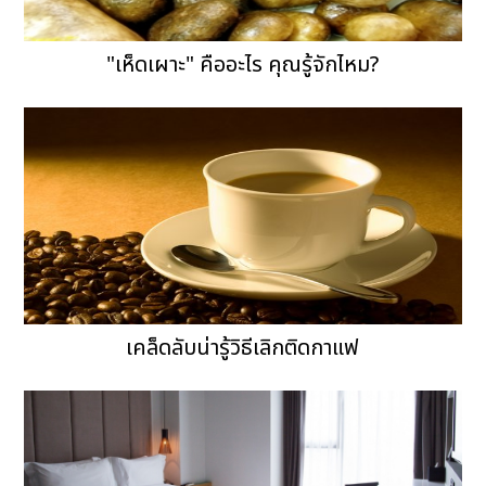
"เห็ดเผาะ" คืออะไร คุณรู้จักไหม?
เคล็ดลับน่ารู้วิธีเลิกติดกาแฟ