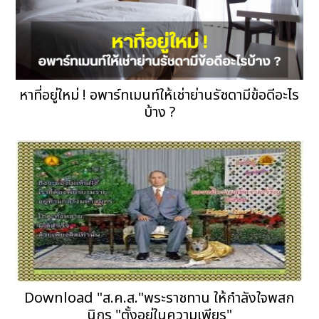
หาที่อยู่ใหม่ ! อพาร์ทเมนท์ให้เช่าย่านรัชดามีข้อดีอะไร
บ้าง ?
Download "ส.ค.ส."พระราชทาน ให้กำลังใจพสก
นิกร "ตั้งอยู่ในความเพียร"