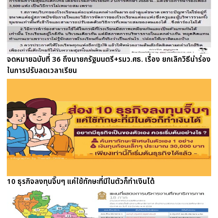
จดหมายฉบับที่ 36 ถึงนายกรัฐมนตรี+รมว.ศธ. เรื่อง ยกเลิกวิธีนำร่อง
ในการปรับลดเวลาเรียน
10 ธุรกิจลงทุนจิ๊บๆ แค่ใช้ทักษะที่มีในตัวก็ทำเงินได้