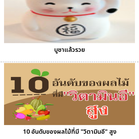
บูชาแล้วรวย
10 อันดับของผลไม้ที่มี "วิตามินอี" สูง