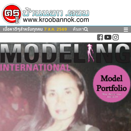
เนื้อหาดีๆสำหรับทุกคน
7 ส.ค. 2569
☰
ค้นหา