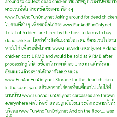
around to collect dead chicken พอเช้าตรู่ ก็เริ่มงานด้วยการ
ตระเวนซื้อไก่ตายหยังเขียดตามที่ต่างๆ
www.FunAndFunOnly.net Asking around for dead chicken
ไปตามที่ต่างๆ เพื่อขอซื้อไก่ตาย www.FunAndFunOnly.net
Total of 5 riders are hired by the boss to farms to buy
dead chicken โดยว่าจ้างสิงห์แมงกะไซ 5 คน ขี่ตระเวนไปตาม
ฟาร์มไก่ เพื่อขอซื้อไก่ตาย www.FunAndFunOnly.net A dead
chicken cost 1 RMB and would be sold at 9 RMB after
processing ไก่ตายซื้อมาในราคาตัวละ 1 หยวน แต่หลังจาก
ย้อมแมวแล้วจะขายได้ราคาตัวละ 9 หยวน
www.FunAndFunOnly.net Storage for the dead chicken
in the court yard แล้วเอาซากไก่ตายที่ขนซื้อมาไปเก็บไว้ที่
ลานบ้าน www.FunAndFunOnly.net carcasses are thrown
everywhere ศพไก่รอชำแหละถูกจับโยนกระจัดกระจายทั่วทั้ง
บริเวณ www.FunAndFunOnly.net And on the floor.... และ