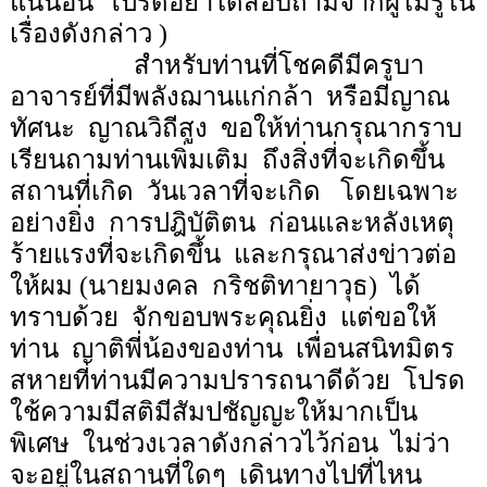
แน่นอน
โปรดอย่าได้สอบถามจากผู้ไม่รู้ใน
เรื่องดังกล่าว )
สำหรับท่านที่โชคดีมีครูบา
อาจารย์ที่มีพลังฌานแก่กล้า
หรือมีญาณ
ทัศนะ
ญาณวิถีสูง
ขอให้ท่านกรุณากราบ
เรียนถามท่านเพิ่มเติม
ถึงสิ่งที่จะเกิดขึ้น
สถานที่เกิด
วันเวลาที่จะเกิด
โดยเฉพาะ
อย่างยิ่ง
การปฎิบัติตน
ก่อนและหลังเหตุ
ร้ายแรงที่จะเกิดขึ้น
และกรุณาส่งข่าวต่อ
ให้ผม (นายมงคล
กริชติทายาวุธ)
ได้
ทราบด้วย
จักขอบพระคุณยิ่ง
แต่ขอให้
ท่าน
ญาติพี่น้องของท่าน
เพื่อนสนิทมิตร
สหายที่ท่านมีความปรารถนาดีด้วย
โปรด
ใช้ความมีสติมีสัมปชัญญะให้มากเป็น
พิเศษ
ในช่วงเวลาดังกล่าวไว้ก่อน
ไม่ว่า
จะอยู่ในสถานที่ใดๆ
เดินทางไปที่ไหน