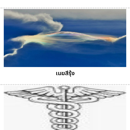
เมฆสีรุ้ง