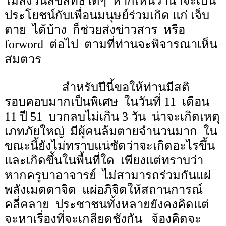
ไม่สงวนลิขสิทธิ์ใดๆ
หากเห็นว่าน่าจะเป็น
ประโยชน์กับเพื่อนมนุษย์ร่วมเกิด แก่ เจ็บ
ตาย
ได้บ้าง
ก็ช่วยส่งข่าวสาร
หรือ
forword
ต่อไป
ตามที่ท่านจะพิจารณาเห็น
สมตวร
สำหรับปีนี้ขอให้ท่านมีสติ
รอบคอบมากเป็นพิเศษ
ในวันที่
11
เดือน
11
ปี
51
บวกลบไม่เกิน
3
วัน
น่าจะเกิดเหตุ
เภทภัยใหญ่
มีผู้คนล้มตายจำนวนมาก
ใน
ขณะนี้ยังไม่ทราบแน่ชัดว่าจะเกิดอะไรขึ้น
และเกิดขึ้นในพื้นที่ใด
เพียงแต่ทราบว่า
หากครูบาอาจารย์
ไม่สามารถร่วมกันแผ่
พลังเมตตาจิต
แผ่อภิจิตให้สถานการณ์
คลี่คลาย
ประชาชนทั้งหลายยังคงคิดแต่
จะหาเรื่องที่จะเกลียดชังกัน
จ้องคิดจะ