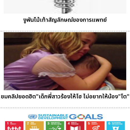
งูพันไม้เท้าสัญลักษณ์ของการแพทย์
ชมคลิปยอดฮิต"เด็กพี่สาวร้องไห้โฮ ไม่อยากให้น้อง"โต"