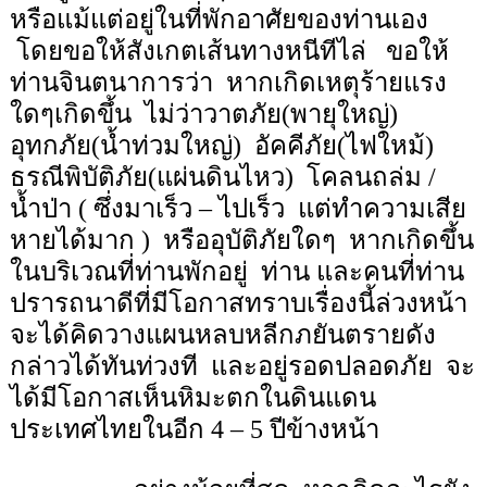
หรือแม้แต่อยู่ในที่พักอาศัยของท่านเอง
โดยขอให้สังเกตเส้นทางหนีทีไล่
ขอให้
ท่านจินตนาการว่า
หากเกิดเหตุร้ายแรง
ใดๆเกิดขึ้น
ไม่ว่าวาตภัย(พายุใหญ่)
อุทกภัย(น้ำท่วมใหญ่)
อัคคีภัย(ไฟใหม้)
ธรณีพิบัติภัย(แผ่นดินไหว)
โคลนถล่ม /
น้ำป่า ( ซึ่งมาเร็ว
–
ไปเร็ว
แต่ทำความเสีย
หายได้มาก )
หรืออุบัติภัยใดๆ
หากเกิดขึ้น
ในบริเวณที่ท่านพักอยู่
ท่าน และคนที่ท่าน
ปรารถนาดีที่มีโอกาสทราบเรื่องนี้ล่วงหน้า
จะได้คิดวางแผนหลบหลีกภยันตรายดัง
กล่าวได้ทันท่วงที
และอยู่รอดปลอดภัย
จะ
ได้มีโอกาสเห็นหิมะตกในดินแดน
ประเทศไทยในอีก
4 – 5
ปีข้างหน้า