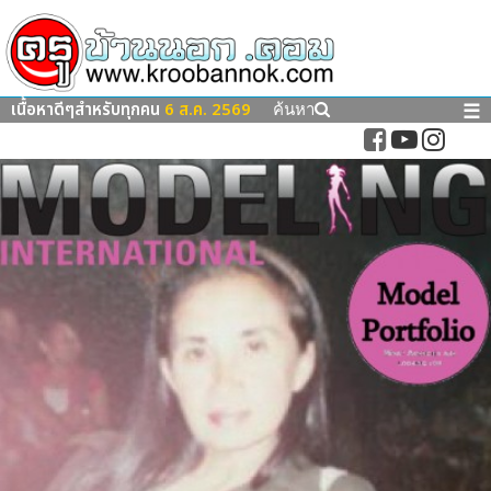
เนื้อหาดีๆสำหรับทุกคน
6 ส.ค. 2569
☰
ค้นหา