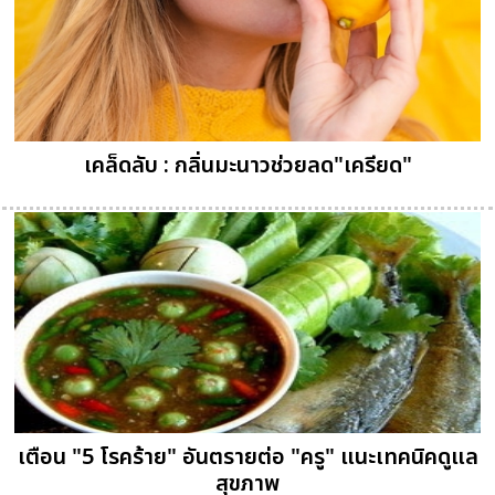
เคล็ดลับ : กลิ่นมะนาวช่วยลด"เครียด"
เตือน "5 โรคร้าย" อันตรายต่อ "ครู" แนะเทคนิคดูแล
สุขภาพ