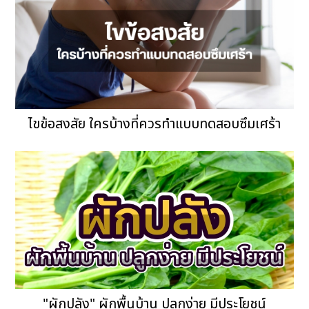
ไขข้อสงสัย ใครบ้างที่ควรทำแบบทดสอบซึมเศร้า
"ผักปลัง" ผักพื้นบ้าน ปลูกง่าย มีประโยชน์