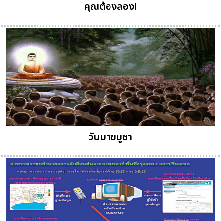
คุณต้องลอง!
วันมาฆบูชา