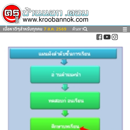
เนื้อหาดีๆสำหรับทุกคน
7 ส.ค. 2569
☰
ค้นหา