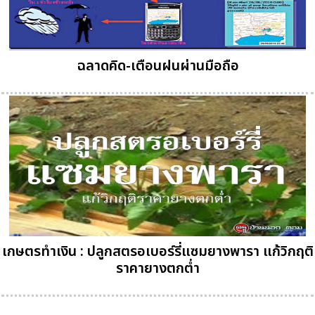
ฉลาดคิด-เตือนฝนผ่านมือถือ
เกษตรทำเงิน : ปลูกสตรอเบอร์รี่แซมยางพารา แก้วิกฤติ
ราคายางตกต่ำ