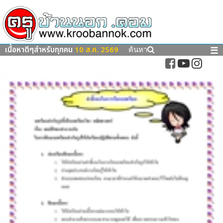
เนื้อหาดีๆสำหรับทุกคน
10 ส.ค. 2569
☰
ค้นหา