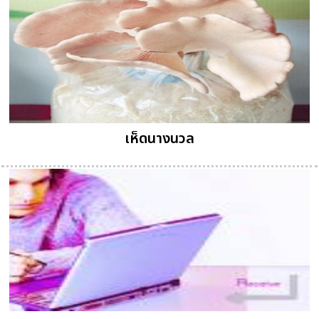
เห็ดนางนวล