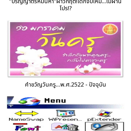
"ปริญญาตรีหมื่นห้า"ฝ่าวิกฤติ!เด็กจบใหม่...ไม่ผ่าน
โปร!?
คำขวัญวันครู...พ.ศ.2522 - ปัจจุบัน