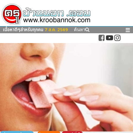
เนื้อหาดีๆสำหรับทุกคน
7 ส.ค. 2569
☰
ค้นหา