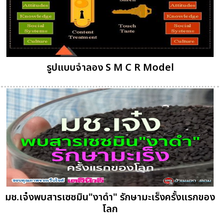
รูปแบบจำลอง S M C R Model
มช.เจ๋งพบสารเซซมิน"งาดำ" รักษามะเร็งครั้งแรกของ
โลก