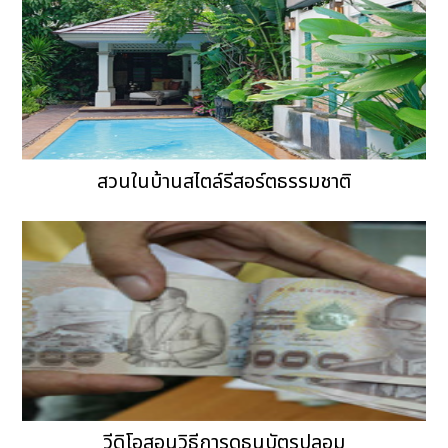
สวนในบ้านสไตล์รีสอร์ตธรรมชาติ
วีดิโอสอนวิธีการดูธนบัตรปลอม