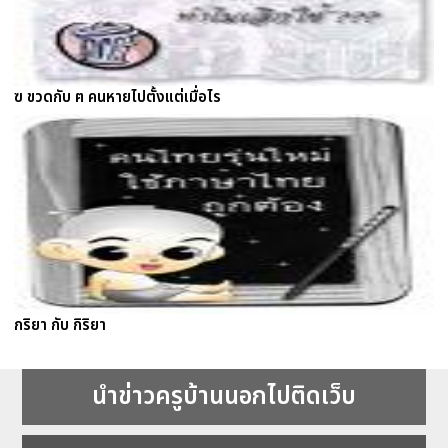
ฃ ขวดกับ ฅ คนหายไปตั้งแต่เมื่อไร
กริยา กับ กิริยา
นำข่าวครูบ้านนอกไปติดเว็บ