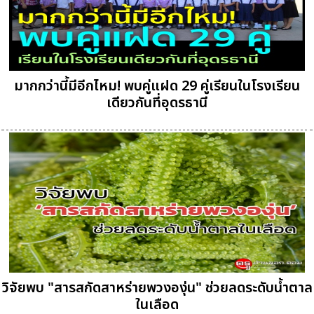
มากกว่านี้มีอีกไหม! พบคู่แฝด 29 คู่เรียนในโรงเรียน
เดียวกันที่อุดรธานี
วิจัยพบ "สารสกัดสาหร่ายพวงองุ่น" ช่วยลดระดับน้ำตาล
ในเลือด