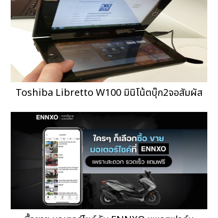
Toshiba Libretto W100 มินิโน้ตบุ๊ก2จอสัมผัส