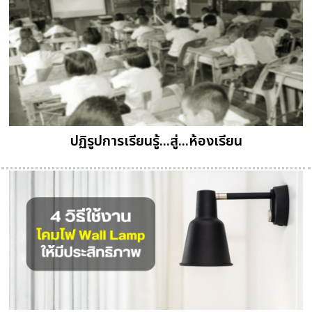
ปฏิรูปการเรียนรู้...สู่...ห้องเรียน